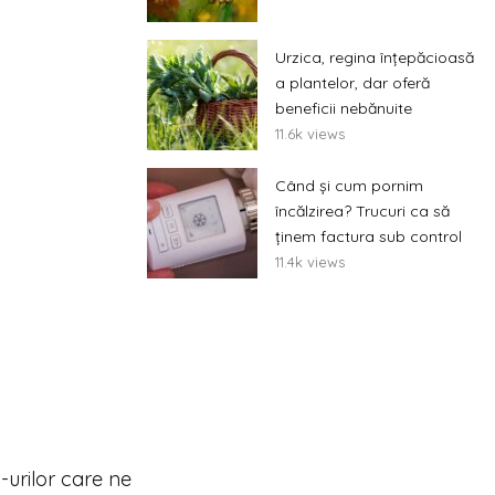
Urzica, regina înțepăcioasă
a plantelor, dar oferă
beneficii nebănuite
11.6k views
Când și cum pornim
încălzirea? Trucuri ca să
ținem factura sub control
11.4k views
urilor care ne