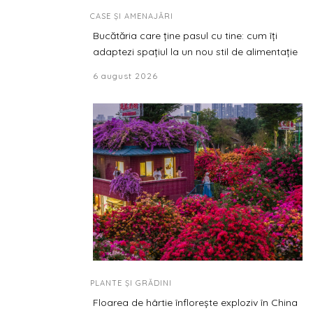
CASE ȘI AMENAJĂRI
Bucătăria care ține pasul cu tine: cum îți
adaptezi spațiul la un nou stil de alimentație
6 august 2026
PLANTE ȘI GRĂDINI
Floarea de hârtie înflorește exploziv în China