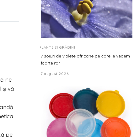
PLANTE ȘI GRĂDINI
7 soiuri de violete africane pe care le vedem
foarte rar
7 august 2026
că ne
 și vă
 bandă
netica
acă pe