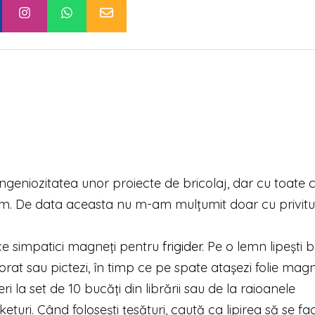
geniozitatea unor proiecte de bricolaj, dar cu toate 
zăm. De data aceasta nu m-am mulțumit doar cu privitul
ge
face simpatici magneți pentru
frigider
. Pe o lemn lipești
lorat sau pictezi, în timp ce pe spate atașezi folie mag
 la set de 10 bucăți din librării sau de la raioanele
eturi. Când folosești țesături, caută ca lipirea să se f