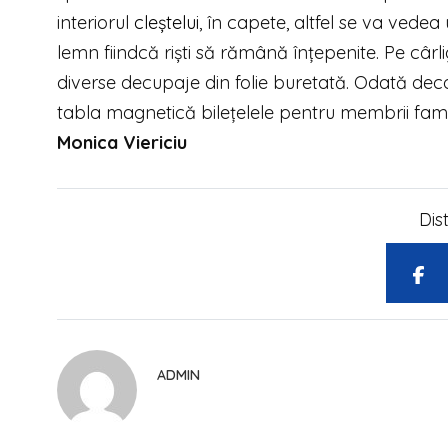
interiorul
cleștelui
, în capete, altfel se va vedea
lemn fiindcă riști să rămână înțepenite. Pe cârlig
diverse decupaje din folie buretată. Odată decor
tabla magnetică bilețelele pentru membrii famili
Monica Viericiu
Dis
ADMIN