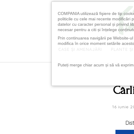
COMPANIA utilizează fişiere de tip cooki
politicile cu cele mai recente modificăr
datelor cu caracter personal și privind l
necesar pentru a citi și înțelege conținutu
Prin continuarea navigării pe Website-ul n
modifica în orice moment setările acestor
CASE ȘI AMENAJĂRI
PLANTE ȘI
Puteți merge chiar acum și să vă exprimaț
Cârl
16 iunie 2
Dis