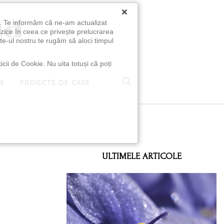
×
u. Te informăm că ne-am actualizat
izice în ceea ce privește prelucrarea
te-ul nostru te rugăm să aloci timpul
icii de Cookie. Nu uita totuși că poți
TE
PROIECTE DE CASE
e
ULTIMELE ARTICOLE