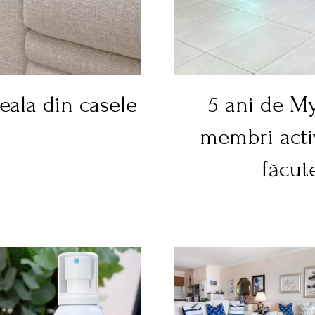
seala din casele
5 ani de M
membri acti
făcut