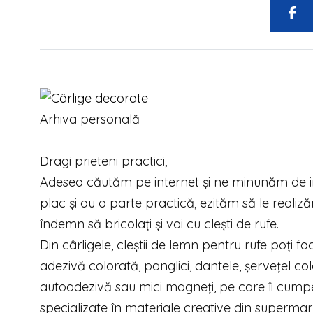
Arhiva personală
Dragi prieteni practici,
cârlige
Adesea căutăm pe internet și ne minunăm de in
plac și au o parte practică, ezităm să le reali
îndemn să bricolați și voi cu clești de rufe.
cârli
Din cârligele, cleștii de lemn pentru rufe poți 
adezivă colorată, panglici, dantele, șervețel co
autoadezivă sau mici magneți, pe care îi cumperi
specializate în materiale creative din supermark