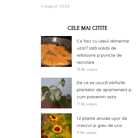
5 august 2026
CELE MAI CITITE
Ce faci cu uleiul alimentar
uzat? Iată soluții de
refolosire și puncte de
reciclare
19.4k views
De ce se usucă vârfurile
plantelor de apartament și
cum prevenim asta
17.6k views
12 plante anuale ușor de
crescut și greu de ucis
11.8k views