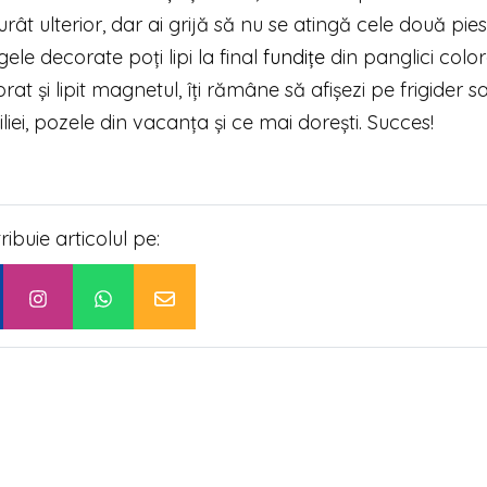
 urât ulterior, dar ai grijă să nu se atingă cele două pie
ele decorate poți lipi la final
fundițe
din panglici colo
at și lipit magnetul, îți rămâne să afișezi pe frigider s
ei, pozele din vacanța și ce mai dorești. Succes!
tribuie articolul pe: