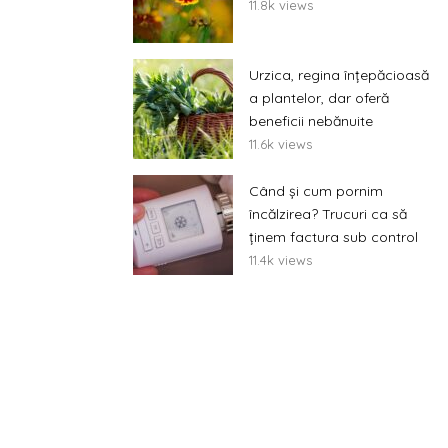
11.8k views
Urzica, regina înțepăcioasă
a plantelor, dar oferă
beneficii nebănuite
11.6k views
Când și cum pornim
încălzirea? Trucuri ca să
ținem factura sub control
11.4k views