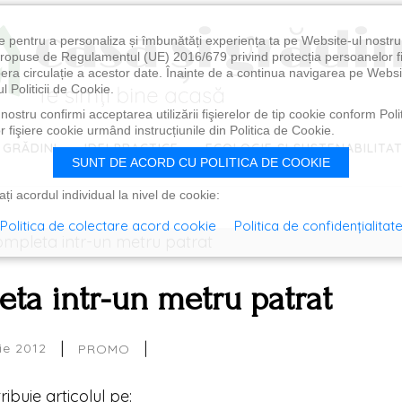
e pentru a personaliza și îmbunătăți experiența ta pe Website-ul nostr
i propuse de Regulamentul (UE) 2016/679 privind protecția persoanelor f
ibera circulație a acestor date. Înainte de a continua navigarea pe Websi
l Politicii de Cookie.
ostru confirmi acceptarea utilizării fişierelor de tip cookie conform Polit
 fişiere cookie urmând instrucțiunile din Politica de Cookie.
 GRĂDINI
IDEI PRACTICE
ECOLOGIE ȘI SUSTENABILITA
SUNT DE ACORD CU POLITICA DE COOKIE
i acordul individual la nivel de cookie:
Politica de colectare acord cookie
Politica de confidențialitat
eta intr-un metru patrat
|
|
ie 2012
PROMO
tribuie articolul pe: