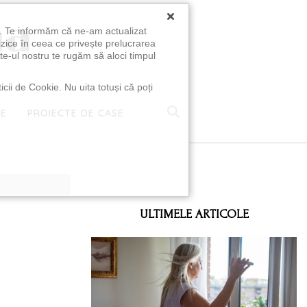
×
u. Te informăm că ne-am actualizat
izice în ceea ce privește prelucrarea
te-ul nostru te rugăm să aloci timpul
icii de Cookie. Nu uita totuși că poți
TE
PROIECTE DE CASE
e
ULTIMELE ARTICOLE