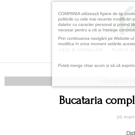
COMPANIA utilizează fişiere de tip cooki
politicile cu cele mai recente modificăr
datelor cu caracter personal și privind l
necesar pentru a citi și înțelege conținutu
Prin continuarea navigării pe Website-ul n
modifica în orice moment setările acestor
CASE ȘI AMENAJĂRI
PLANTE ȘI
Puteți merge chiar acum și să vă exprimaț
Bucataria compl
20 mart
Dis