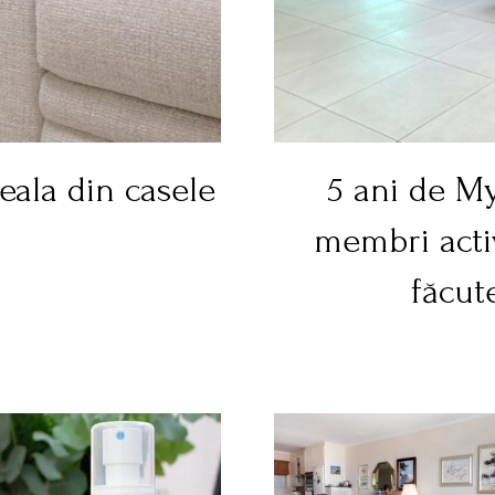
seala din casele
5 ani de M
membri acti
făcut