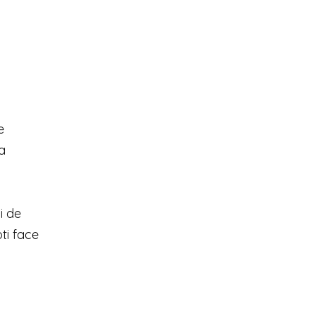
e
ra
i de
ti face