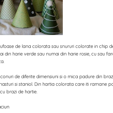
 pufoase de lana colorata sau snururi colorate in chip d
mai din harie verde sau numai din harie rosie, cu sau fa
a.
conuri de diferite dimensiuni si o mica padure din braz
asturi si staniol. Din hartia colorata care iti ramane po
u brazi de hartie.
aciun