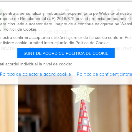
e pentru a personaliza și îmbunătăți experiența ta pe Website-ul nostr
i propuse de Regulamentul (UE) 2016/679 privind protecția persoanelor f
ibera circulație a acestor date. Înainte de a continua navigarea pe Websi
l Politicii de Cookie.
ostru confirmi acceptarea utilizării fişierelor de tip cookie conform Polit
 fişiere cookie urmând instrucțiunile din Politica de Cookie.
 GRĂDINI
IDEI PRACTICE
ECOLOGIE ȘI SUSTENABILITA
SUNT DE ACORD CU POLITICA DE COOKIE
i acordul individual la nivel de cookie:
Politica de colectare acord cookie
Politica de confidențialitat