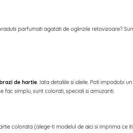
 bradutii parfumati agatati de oglinzile retovizoare? Su
brazi de hartie
. Iata detaliile si ideile. Poti impodobi u
se fac simplu, sunt colorati, speciali si amuzanti.
hartie colorata (alege-ti modelul de
aici
si imprima ce it