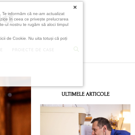
×
u. Te informăm că ne-am actualizat
izice în ceea ce privește prelucrarea
te-ul nostru te rugăm să aloci timpul
icii de Cookie. Nu uita totuși că poți
TE
PROIECTE DE CASE
e
ULTIMELE ARTICOLE