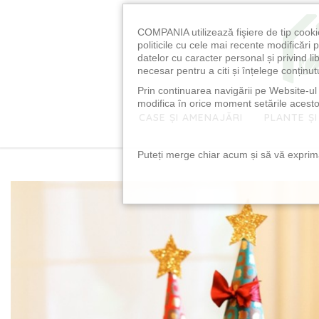
COMPANIA utilizează fişiere de tip cooki
politicile cu cele mai recente modificăr
datelor cu caracter personal și privind l
necesar pentru a citi și înțelege conținutu
Prin continuarea navigării pe Website-ul n
modifica în orice moment setările acestor
CASE ȘI AMENAJĂRI
PLANTE ȘI
Puteți merge chiar acum și să vă exprimaț