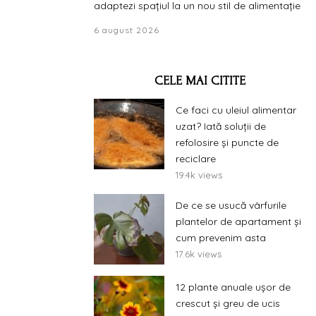
adaptezi spațiul la un nou stil de alimentație
6 august 2026
CELE MAI CITITE
Ce faci cu uleiul alimentar
uzat? Iată soluții de
refolosire și puncte de
reciclare
19.4k views
De ce se usucă vârfurile
plantelor de apartament și
cum prevenim asta
17.6k views
12 plante anuale ușor de
crescut și greu de ucis