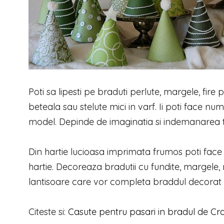
Poti sa lipesti pe braduti perlute, margele, fire
beteala sau stelute mici in varf. Ii poti face nu
model. Depinde de imaginatia si indemanarea t
Din hartie lucioasa imprimata frumos poti face 
hartie. Decoreaza bradutii cu fundite, margele, n
lantisoare care vor completa braddul decorat c
Citeste si:
Casute pentru pasari in bradul de Cr