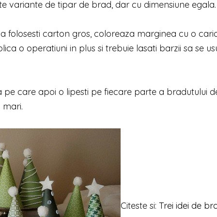
te variante de tipar de brad, dar cu dimensiune egala.
Daca folosesti carton gros, coloreaza marginea cu o car
lica o operatiuni in plus si trebuie lasati barzii sa se u
 pe care apoi o lipesti pe fiecare parte a bradutului d
i mari.
Citeste si:
Trei idei de br