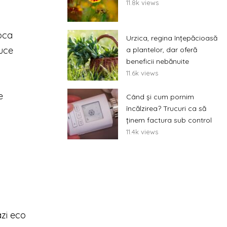
11.8k views
ioca
Urzica, regina înțepăcioasă
suce
a plantelor, dar oferă
beneficii nebănuite
11.6k views
e
Când și cum pornim
încălzirea? Trucuri ca să
ținem factura sub control
11.4k views
azi eco