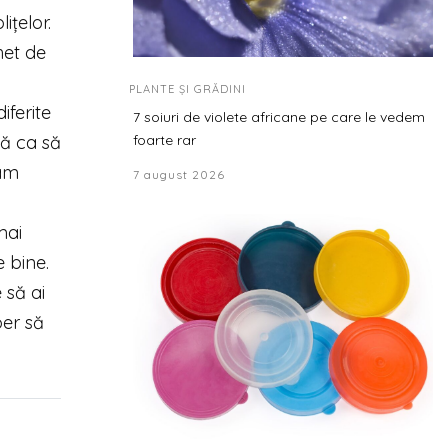
ițelor.
het de
PLANTE ȘI GRĂDINI
iferite
7 soiuri de violete africane pe care le vedem
foarte rar
dă ca să
-am
7 august 2026
mai
e bine.
 să ai
per să