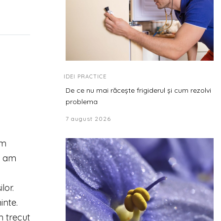
IDEI PRACTICE
De ce nu mai răcește frigiderul și cum rezolvi
problema
7 august 2026
am
, am
lor.
inte.
m trecut