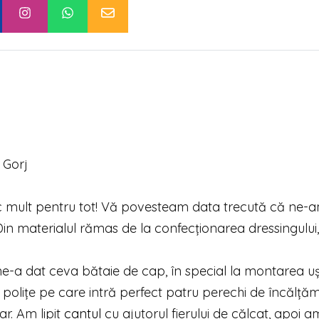
 Gorj
c mult pentru tot! Vă povesteam data trecută că ne-
Din materialul rămas de la confecționarea dressingului
ne-a dat ceva bătaie de cap, în special la montarea uși
polițe pe care intră perfect patru perechi de încălțăm
ar. Am lipit
cantul
cu ajutorul fierului de călcat, apoi a