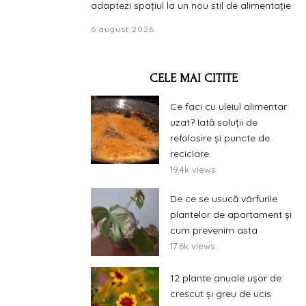
adaptezi spațiul la un nou stil de alimentație
6 august 2026
CELE MAI CITITE
Ce faci cu uleiul alimentar
uzat? Iată soluții de
refolosire și puncte de
reciclare
19.4k views
De ce se usucă vârfurile
plantelor de apartament și
cum prevenim asta
17.6k views
12 plante anuale ușor de
crescut și greu de ucis