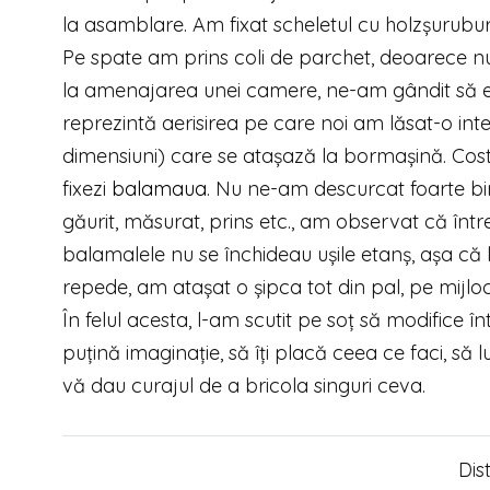
la asamblare. Am fixat scheletul cu holzșuruburi
Pe spate am prins coli de parchet, deoarece n
la amenajarea unei camere, ne-am gândit să e
reprezintă aerisirea pe care noi am lăsat-o int
dimensiuni) care se atașază la bormașină. Cost
fixezi
balamaua
. Nu ne-am descurcat foarte bi
găurit, măsurat, prins etc., am observat că într
balamalele nu se închideau ușile etanș, așa că l
repede, am atașat o șipca tot din pal, pe mijloc
În felul acesta, l-am scutit pe soț să modifice înt
puțină imaginație, să îți placă ceea ce faci, să 
vă dau curajul de a bricola singuri ceva.
Dis