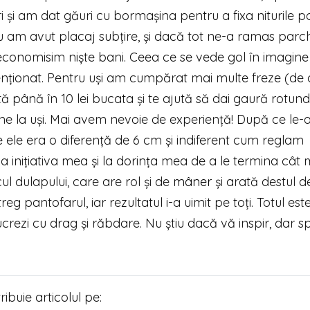
 și am dat găuri cu bormașina pentru a fixa niturile pol
u am avut placaj subțire, și dacă tot ne-a ramas parc
conomisim niște bani. Ceea ce se vede gol în imagine
enționat. Pentru uși am cumpărat mai multe freze (de d
ă până în 10 lei bucata și te ajută să dai gaură rotun
ne la uși. Mai avem nevoie de experiență! După ce le
e ele era o diferență de 6 cm și indiferent cum reglam
a inițiativa mea și la dorința mea de a le termina cât 
ul dulapului, care are rol și de
mâner
și arată destul d
reg pantofarul, iar rezultatul i-a uimit pe toți. Totul este
lucrezi cu drag și răbdare. Nu știu dacă vă inspir, dar s
tribuie articolul pe: