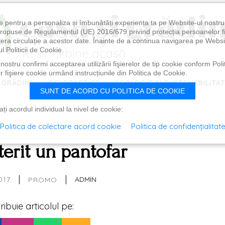
e pentru a personaliza și îmbunătăți experiența ta pe Website-ul nostr
i propuse de Regulamentul (UE) 2016/679 privind protecția persoanelor f
ibera circulație a acestor date. Înainte de a continua navigarea pe Websi
l Politicii de Cookie.
ostru confirmi acceptarea utilizării fişierelor de tip cookie conform Polit
 fişiere cookie urmând instrucțiunile din Politica de Cookie.
 GRĂDINI
IDEI PRACTICE
ECOLOGIE ȘI SUSTENABILITA
SUNT DE ACORD CU POLITICA DE COOKIE
i acordul individual la nivel de cookie:
Politica de colectare acord cookie
Politica de confidențialitat
rit un pantofar
|
|
017
ADMIN
PROMO
tribuie articolul pe: