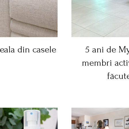
seala din casele
5 ani de M
membri acti
făcut