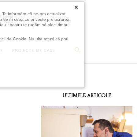
×
u. Te informăm că ne-am actualizat
izice în ceea ce privește prelucrarea
te-ul nostru te rugăm să aloci timpul
icii de Cookie. Nu uita totuși că poți
TE
PROIECTE DE CASE
e
ULTIMELE ARTICOLE