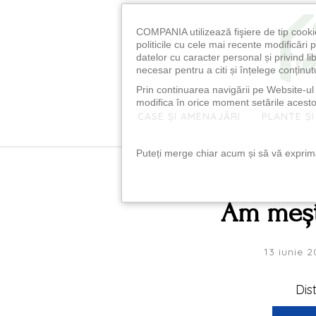
COMPANIA utilizează fişiere de tip cooki
politicile cu cele mai recente modificăr
datelor cu caracter personal și privind l
necesar pentru a citi și înțelege conținutu
Prin continuarea navigării pe Website-ul n
modifica în orice moment setările acestor
CASE ȘI AMENAJĂRI
PLANTE ȘI
Puteți merge chiar acum și să vă exprimaț
Am mește
13 iunie 2
Dis