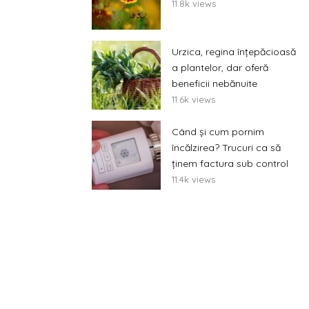
11.8k views
Urzica, regina înțepăcioasă
a plantelor, dar oferă
beneficii nebănuite
11.6k views
Când și cum pornim
încălzirea? Trucuri ca să
ținem factura sub control
11.4k views