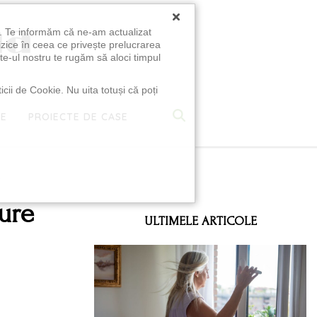
×
u. Te informăm că ne-am actualizat
izice în ceea ce privește prelucrarea
te-ul nostru te rugăm să aloci timpul
icii de Cookie. Nu uita totuși că poți
TE
PROIECTE DE CASE
e
dure
ULTIMELE ARTICOLE