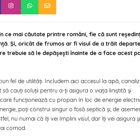
în ce mai căutate printre români, fie că sunt reședin
ă. Și, oricât de frumos ar fi visul de a trăit depart
e trebuie să le depășești înainte de a face acest p
n fel de utilități. Includem aici accesul la apă, canali
ă cauți soluții pentru a-ți asigura o viața liniștită și
r care funcționează cu propan în loc de energie electri
rgie, poți construi singur o fosă septică și, de aseme
l, nu numai că îți vei împlini visul, dar îți vei asigura ș
trai comod.