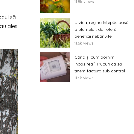
11.8k views
ocul să
Urzica, regina înțepăcioasă
 au ales
a plantelor, dar oferă
beneficii nebănuite
11.6k views
Când și cum pornim
încălzirea? Trucuri ca să
ținem factura sub control
11.4k views