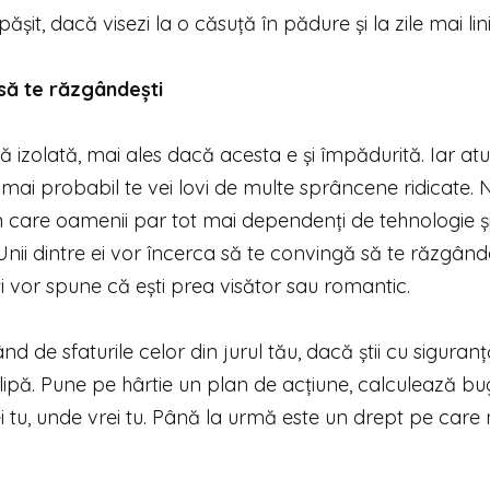
it, dacă visezi la o căsuță în pădure și la zile mai liniș
 să te răzgândești
ă izolată, mai ales dacă acesta e și împădurită. Iar atu
l mai probabil te vei lovi de multe sprâncene ridicate. 
în care oamenii par tot mai dependenți de tehnologie ș
ii dintre ei vor încerca să te convingă să te răzgândeșt
îți vor spune că ești prea visător sau romantic.
nd de sfaturile celor din jurul tău, dacă știi cu siguran
io clipă. Pune pe hârtie un plan de acțiune, calculează bu
rei tu, unde vrei tu. Până la urmă este un drept pe care