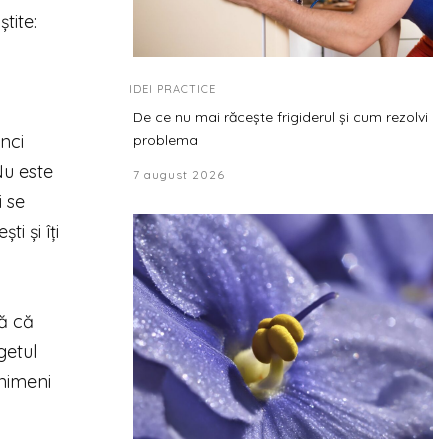
tite:
IDEI PRACTICE
De ce nu mai răcește frigiderul și cum rezolvi
nci
problema
Nu este
7 august 2026
i se
i și îți
ță că
getul
 nimeni