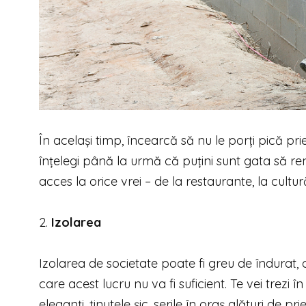
În același timp, încearcă să nu le porți pică pri
înțelegi până la urmă că puțini sunt gata să ren
acces la orice vrei – de la restaurante, la cult
2.
Izolarea
Izolarea de societate poate fi greu de îndurat,
care acest lucru nu va fi suficient. Te vei trezi în
eleganți, ținutele șic, serile în oraș alături de pri