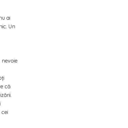
nu ai
nic. Un
a nevoie
ți
te că
zării.
i
 cei