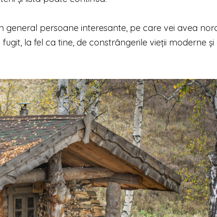
în general persoane interesante, pe care vei avea nor
ugit, la fel ca tine, de constrângerile vieții moderne și