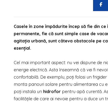
Casele în zone împădurite încep să fie din ce 
permanente, fie că sunt simple case de vacanț
agitația urbană, sunt câteva obstacole pe car
esențial.
Cel mai important aspect: nu vei dispune de niciu
energie electrică. Asta înseamnă că vei fi nevoit s
confortabilă. De exemplu, poți folosi un frigide
monta panouri solare pentru alimentarea cu ene
poți instala un
hidrofor
pentru apă curentă. Astfe
facilitățile de care ai nevoie pentru a duce un 