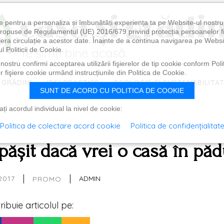
e pentru a personaliza și îmbunătăți experiența ta pe Website-ul nostr
i propuse de Regulamentul (UE) 2016/679 privind protecția persoanelor f
ibera circulație a acestor date. Înainte de a continua navigarea pe Websi
l Politicii de Cookie.
ostru confirmi acceptarea utilizării fişierelor de tip cookie conform Polit
 fişiere cookie urmând instrucțiunile din Politica de Cookie.
 GRĂDINI
IDEI PRACTICE
ECOLOGIE ȘI SUSTENABILITA
SUNT DE ACORD CU POLITICA DE COOKIE
i acordul individual la nivel de cookie:
Politica de colectare acord cookie
Politica de confidențialitat
epășit dacă vrei o casă în pă
|
|
2017
ADMIN
PROMO
tribuie articolul pe: