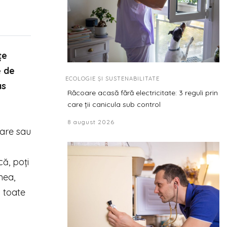
țe
e de
ECOLOGIE ȘI SUSTENABILITATE
as
Răcoare acasă fără electricitate: 3 reguli prin
care ții canicula sub control
8 august 2026
zare sau
că, poți
nea,
i toate