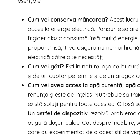
esențiale:
Cum vei conserva mâncarea?
Acest lucru
acces la energie electrică. Panourile solare p
frigider clasic consumă însă multă energie, 
propan, însă, îți va asigura nu numai hrană 
electrică către alte necesități;
Cum vei găti?
Ești în natură, așa că bucur
și de un cuptor pe lemne și de un aragaz cu
Cum vei avea acces la apă curentă, apă c
renunța și este de înțeles. Nu trebuie să tr
există soluții pentru toate acestea. O fosă s
Un astfel de dispozitiv
rezolvă problema acc
asigură dușuri calde. Cât despre încălzire,
care au experimentat deja acest stil de via