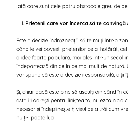
Iată care sunt cele patru obstacole greu de depăș
Prietenii care vor încerca să te convingă
Este o decizie îndrăzneață să te muți într-o zon
când le vei povesti prietenilor ce ai hotărât, ce
o idee foarte populară, mai ales într-un secol 
îndepărtează din ce în ce mai mult de natură. Un
vor spune că este o decizie iresponsabilă, alții 
Și, chiar dacă este bine să asculți din când în câ
asta îți dorești pentru liniștea ta, nu ezita nic
necesar și îndeplinește-ți visul de a trăi cum v
nu ți-l poate lua.