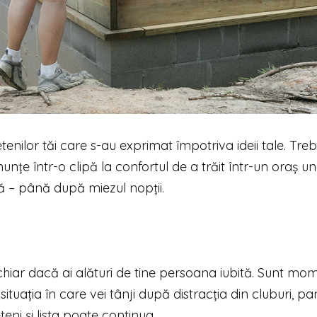
etenilor tăi care s-au exprimat împotriva ideii tale. Treb
unțe într-o clipă la confortul de a trăit într-un oraș un
ură – până după miezul nopții.
 chiar dacă ai alături de tine persoana iubită. Sunt mo
 situația în care vei tânji după distracția din cluburi, pan
eteni și lista poate continua.