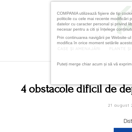
COMPANIA utilizează fişiere de tip cooki
politicile cu cele mai recente modificăr
datelor cu caracter personal și privind l
necesar pentru a citi și înțelege conținutu
Prin continuarea navigării pe Website-ul n
modifica în orice moment setările acestor
CASE ȘI AMENAJĂRI
PLANTE ȘI
Puteți merge chiar acum și să vă exprimaț
4 obstacole dificil de d
21 august 
Dis