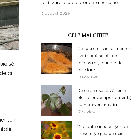
reutilizare a capacelor de la borcane
6 august 2026
CELE MAI CITITE
Ce faci cu uleiul alimentar
uzat? Iată soluții de
refolosire și puncte de
uie să
reciclare
de ai
19.4k views
De ce se usucă vârfurile
plantelor de apartament și
cum prevenim asta
17.6k views
mente în
12 plante anuale ușor de
tofii
crescut și greu de ucis