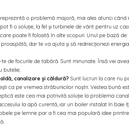
 reprezintă o problemă majoră, mai ales atunci când 
ot fi o soluție, la fel și turbinele de vânt pentru uz cas
care poate fi folosită în alte scopuri. Unul pe bază de
proaspătă, dar te va ajuta și să redirecționezi energia
ă-te de focurile de tabără. Sunt minunate. Însă vei ave
 butelie;
aldă, canalizare și căldură?
Sunt lucruri la care nu po
ăiești ca pe vremea străbunicilor noștri. Vestea bună es
eptică este cea mai potrivită soluție la problema canali
esului la apă curentă, iar un boiler instalat în baie îț
 sobele pe lemne par a fi cea mai populară idee printre
ță.