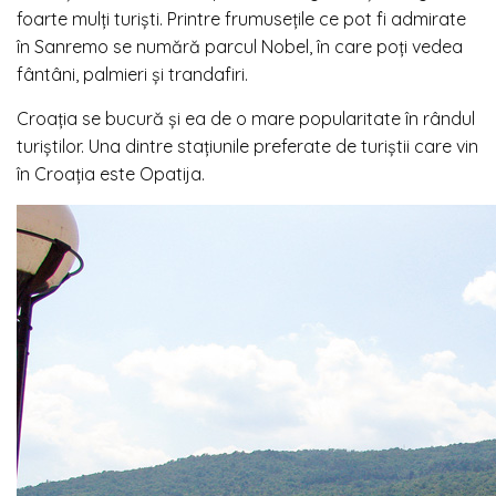
foarte mulți turiști. Printre frumusețile ce pot fi admirate
în Sanremo se numără parcul Nobel, în care poți vedea
fântâni, palmieri și trandafiri.
Croația se bucură și ea de o mare popularitate în rândul
turiștilor. Una dintre stațiunile preferate de turiștii care vin
în Croația este Opatija.