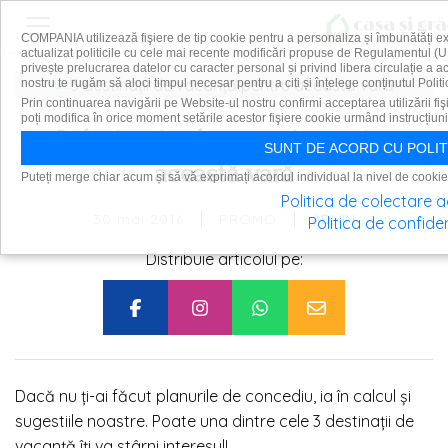
COMPANIA utilizează fişiere de tip cookie pentru a personaliza și îmbunătăți e
actualizat politicile cu cele mai recente modificări propuse de Regulamentul (U
privește prelucrarea datelor cu caracter personal și privind libera circulație a 
nostru te rugăm să aloci timpul necesar pentru a citi și înțelege conținutul Politi
Prin continuarea navigării pe Website-ul nostru confirmi acceptarea utilizării fiş
poți modifica în orice moment setările acestor fişiere cookie urmând instrucțiuni
3 destinații de vacanță pentru
SUNT DE ACORD CU POLIT
această vară
Puteți merge chiar acum și să vă exprimați acordul individual la nivel de cookie
Politica de colectare 
|
|
30 mai 2016
ADMIN
PROMO
Politica de confiden
Distribuie articolul pe:
Dacă nu ți-ai făcut planurile de concediu, ia în calcul și
sugestiile noastre. Poate una dintre cele 3 destinații de
vacanță îți va stârni interesul!