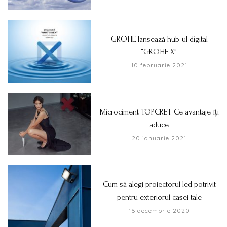
GROHE lansează hub-ul digital
“GROHE X”
10 februarie 2021
Microciment TOPCRET. Ce avantaje îți
aduce
20 ianuarie 2021
Cum să alegi proiectorul led potrivit
pentru exteriorul casei tale
16 decembrie 2020