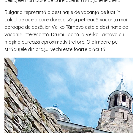
peisajele frumoase pe care această stațiune le oferă.
Bulgaria reprezintă o destinație de vacanță de luat în
calcul de aceia care doresc să-și petreacă vacanța mai
aproape de casă, iar Veliko Târnovo este o destinație de
vacanță interesantă. Drumul până la Veliko Târnovo cu
mașina durează aproximativ trei ore. O plimbare pe
străduțele din orașul vechi este foarte plăcută.