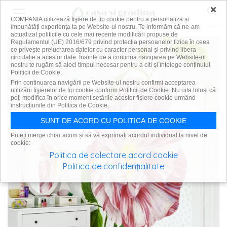
×
COMPANIA utilizează fişiere de tip cookie pentru a personaliza și
îmbunătăți experiența ta pe Website-ul nostru. Te informăm că ne-am
actualizat politicile cu cele mai recente modificări propuse de
Regulamentul (UE) 2016/679 privind protecția persoanelor fizice în ceea
ce privește prelucrarea datelor cu caracter personal și privind libera
circulație a acestor date. Înainte de a continua navigarea pe Website-ul
nostru te rugăm să aloci timpul necesar pentru a citi și înțelege conținutul
Politicii de Cookie.
Prin continuarea navigării pe Website-ul nostru confirmi acceptarea
utilizării fişierelor de tip cookie conform Politicii de Cookie. Nu uita totuși că
poți modifica în orice moment setările acestor fişiere cookie urmând
instrucțiunile din Politica de Cookie.
SUNT DE ACORD CU POLITICA DE COOKIE
Puteți merge chiar acum și să vă exprimați acordul individual la nivel de
cookie:
Politica de colectare acord cookie
Politica de confidențialitate