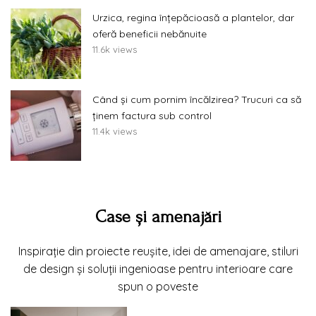
Urzica, regina înțepăcioasă a plantelor, dar
oferă beneficii nebănuite
11.6k views
Când și cum pornim încălzirea? Trucuri ca să
ținem factura sub control
11.4k views
Case și amenajări
Inspirație din proiecte reușite, idei de amenajare, stiluri
de design și soluții ingenioase pentru interioare care
spun o poveste