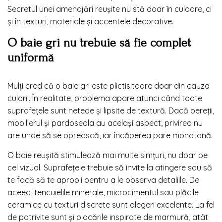
Secretul unei amenajări reușite nu stă doar în culoare, ci
și în texturi, materiale și accentele decorative.
O baie gri nu trebuie să fie complet
uniformă
Mulți cred că o baie gri este plictisitoare doar din cauza
culorii. În realitate, problema apare atunci când toate
suprafețele sunt netede și lipsite de textură. Dacă pereții,
mobilierul și pardoseala au același aspect, privirea nu
are unde să se oprească, iar încăperea pare monotonă.
O baie reușită stimulează mai multe simțuri, nu doar pe
cel vizual. Suprafețele trebuie să invite la atingere sau să
te facă să te apropii pentru a le observa detaliile. De
aceea, tencuielile minerale, microcimentul sau plăcile
ceramice cu texturi discrete sunt alegeri excelente. La fel
de potrivite sunt și placările inspirate de marmură, atât