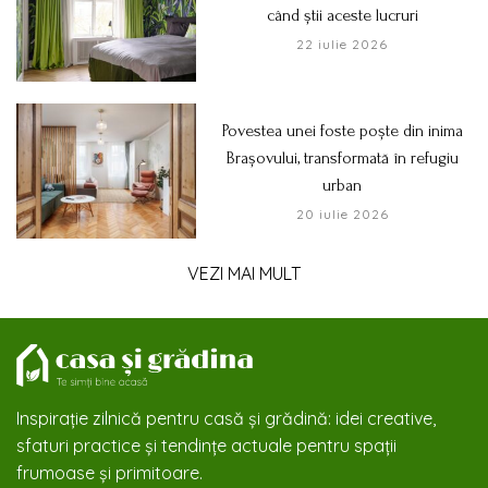
când știi aceste lucruri
22 iulie 2026
Povestea unei foste poște din inima
Brașovului, transformată în refugiu
urban
20 iulie 2026
VEZI MAI MULT
Inspirație zilnică pentru casă și grădină: idei creative,
sfaturi practice și tendințe actuale pentru spații
frumoase și primitoare.