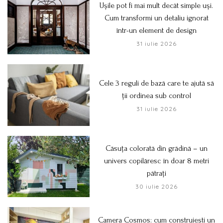
Ușile pot fi mai mult decât simple uși.
Cum transformi un detaliu ignorat
într-un element de design
31 iulie 2026
Cele 3 reguli de bază care te ajută să
ții ordinea sub control
31 iulie 2026
Căsuța colorată din grădină – un
univers copilăresc în doar 8 metri
pătrați
30 iulie 2026
Camera Cosmos: cum construiești un