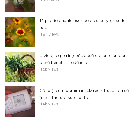
12 plante anuale ușor de crescut și greu de
ucis
11.8k views
Urzica, regina înțepăcioasă a plantelor, dar
oferă beneficii nebănuite
11.6k views
Când și cum pornim încălzirea? Trucuri ca să
ținem factura sub control
11.4k views