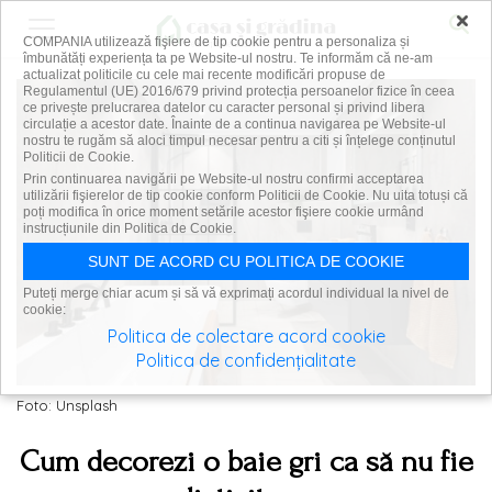
×
COMPANIA utilizează fişiere de tip cookie pentru a personaliza și
îmbunătăți experiența ta pe Website-ul nostru. Te informăm că ne-am
actualizat politicile cu cele mai recente modificări propuse de
Regulamentul (UE) 2016/679 privind protecția persoanelor fizice în ceea
ce privește prelucrarea datelor cu caracter personal și privind libera
circulație a acestor date. Înainte de a continua navigarea pe Website-ul
nostru te rugăm să aloci timpul necesar pentru a citi și înțelege conținutul
Politicii de Cookie.
Prin continuarea navigării pe Website-ul nostru confirmi acceptarea
utilizării fişierelor de tip cookie conform Politicii de Cookie. Nu uita totuși că
poți modifica în orice moment setările acestor fişiere cookie urmând
instrucțiunile din Politica de Cookie.
SUNT DE ACORD CU POLITICA DE COOKIE
Puteți merge chiar acum și să vă exprimați acordul individual la nivel de
cookie:
Politica de colectare acord cookie
Politica de confidențialitate
Foto: Unsplash
Cum decorezi o baie gri ca să nu fie