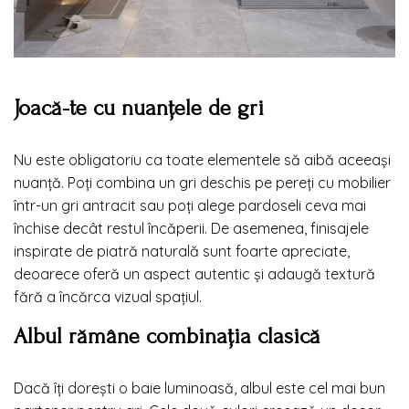
Joacă-te cu nuanțele de gri
Nu este obligatoriu ca toate elementele să aibă aceeași
nuanță. Poți combina un gri deschis pe pereți cu mobilier
într-un gri antracit sau poți alege pardoseli ceva mai
închise decât restul încăperii. De asemenea, finisajele
inspirate de piatră naturală sunt foarte apreciate,
deoarece oferă un aspect autentic și adaugă textură
fără a încărca vizual spațiul.
Albul rămâne combinația clasică
Dacă îți dorești o baie luminoasă, albul este cel mai bun