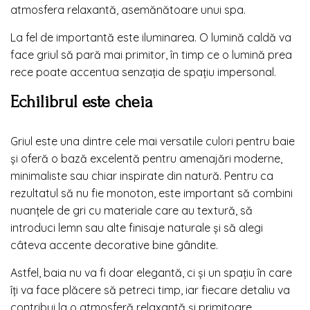
atmosfera relaxantă, asemănătoare unui spa.
La fel de importantă este iluminarea. O lumină caldă va
face griul să pară mai primitor, în timp ce o lumină prea
rece poate accentua senzația de spațiu impersonal.
Echilibrul este cheia
Griul este una dintre cele mai versatile culori pentru baie
și oferă o bază excelentă pentru amenajări moderne,
minimaliste sau chiar inspirate din natură. Pentru ca
rezultatul să nu fie monoton, este important să combini
nuanțele de gri cu materiale care au textură, să
introduci lemn sau alte finisaje naturale și să alegi
câteva accente decorative bine gândite.
Astfel, baia nu va fi doar elegantă, ci și un spațiu în care
îți va face plăcere să petreci timp, iar fiecare detaliu va
contribui la o atmosferă relaxantă și primitoare.