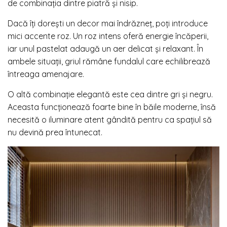
de combinația dintre piatră și nisip.
Dacă îți dorești un decor mai îndrăzneț, poți introduce
mici accente roz. Un roz intens oferă energie încăperii,
iar unul pastelat adaugă un aer delicat și relaxant. În
ambele situații, griul rămâne fundalul care echilibrează
întreaga amenajare.
O altă combinație elegantă este cea dintre gri și negru.
Aceasta funcționează foarte bine în băile moderne, însă
necesită o iluminare atent gândită pentru ca spațiul să
nu devină prea întunecat.