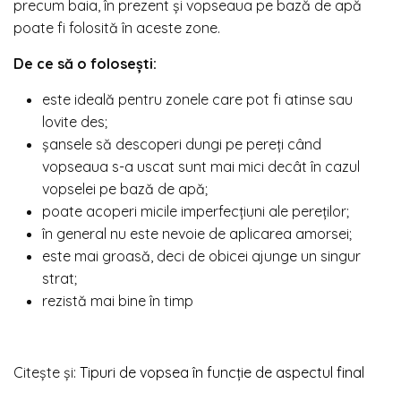
precum baia, în prezent și vopseaua pe bază de apă
poate fi folosită în aceste zone.
De ce să o folosești:
este ideală pentru zonele care pot fi atinse sau
lovite des;
șansele să descoperi dungi pe pereți când
vopseaua s-a uscat sunt mai mici decât în cazul
vopselei pe bază de apă;
poate acoperi micile imperfecțiuni ale pereților;
în general nu este nevoie de aplicarea amorsei;
este mai groasă, deci de obicei ajunge un singur
strat;
rezistă mai bine în timp
Citește și:
Tipuri de vopsea în funcție de aspectul final