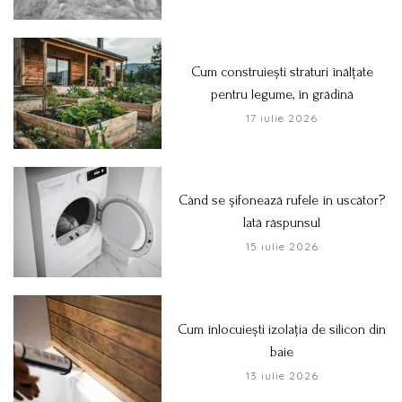
Cum construiești straturi înălțate
pentru legume, în grădină
17 iulie 2026
Când se șifonează rufele în uscător?
Iată răspunsul
15 iulie 2026
Cum înlocuiești izolația de silicon din
baie
13 iulie 2026