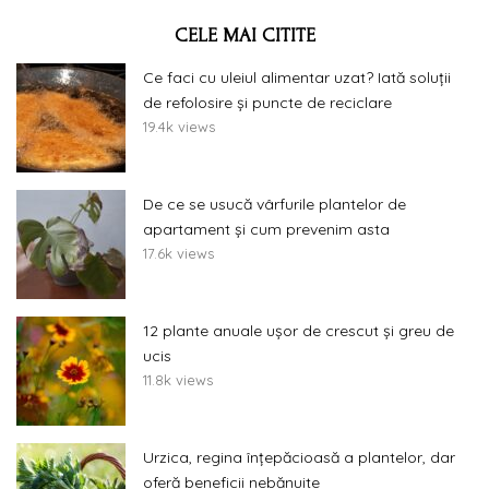
CELE MAI CITITE
Ce faci cu uleiul alimentar uzat? Iată soluții
de refolosire și puncte de reciclare
19.4k views
De ce se usucă vârfurile plantelor de
apartament și cum prevenim asta
17.6k views
12 plante anuale ușor de crescut și greu de
ucis
11.8k views
Urzica, regina înțepăcioasă a plantelor, dar
oferă beneficii nebănuite