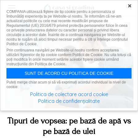
×
COMPANIA utilizează fişiere de tip cookie pentru a personaliza și
îmbunătăți experiența ta pe Website-ul nostru. Te informăm că ne-am
actualizat politicile cu cele mai recente modificări propuse de
Regulamentul (UE) 2016/679 privind protecția persoanelor fizice în ceea
ce privește prelucrarea datelor cu caracter personal și privind libera
circulație a acestor date. Înainte de a continua navigarea pe Website-ul
nostru te rugăm să aloci timpul necesar pentru a citi și înțelege conținutul
Politicii de Cookie.
Prin continuarea navigării pe Website-ul nostru confirmi acceptarea
utilizării fişierelor de tip cookie conform Politicii de Cookie. Nu uita totuși că
poți modifica în orice moment setările acestor fişiere cookie urmând
instrucțiunile din Politica de Cookie.
SUNT DE ACORD CU POLITICA DE COOKIE
Puteți merge chiar acum și să vă exprimați acordul individual la nivel de
cookie:
Politica de colectare acord cookie
Politica de confidențialitate
Tipuri de vopsea: pe bază de apă vs
pe bază de ulei