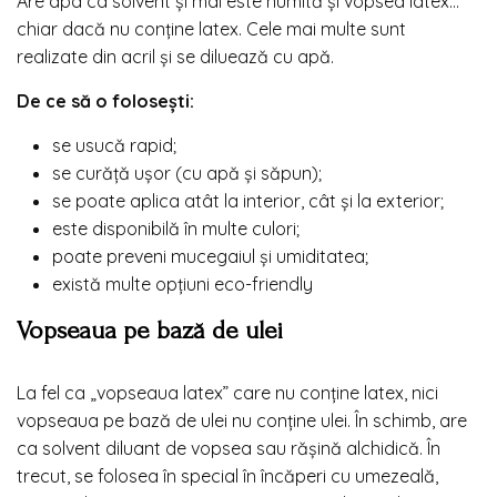
Are apa ca solvent și mai este numită și vopsea latex…
chiar dacă nu conține latex. Cele mai multe sunt
realizate din acril și se diluează cu apă.
De ce să o folosești:
se usucă rapid;
se curăță ușor (cu apă și săpun);
se poate aplica atât la interior, cât și la exterior;
este disponibilă în multe culori;
poate preveni mucegaiul și umiditatea;
există multe opțiuni eco-friendly
Vopseaua pe bază de ulei
La fel ca „vopseaua latex” care nu conține latex, nici
vopseaua pe bază de ulei nu conține ulei. În schimb, are
ca solvent diluant de vopsea sau rășină alchidică. În
trecut, se folosea în special în încăperi cu umezeală,