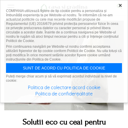
×
COMPANIA utilizează fişiere de tip cookie pentru a personaliza și
îmbunătăți experiența ta pe Website-ul nostru. Te informăm că ne-am
actualizat politicile cu cele mai recente modificări propuse de
Regulamentul (UE) 2016/679 privind protecția persoanelor fizice în ceea
ce privește prelucrarea datelor cu caracter personal și privind libera
circulație a acestor date. Înainte de a continua navigarea pe Website-ul
nostru te rugăm să aloci timpul necesar pentru a citi și înțelege conținutul
Politicii de Cookie.
Prin continuarea navigării pe Website-ul nostru confirmi acceptarea
utilizării fişierelor de tip cookie conform Politicii de Cookie. Nu uita totuși că
poți modifica în orice moment setările acestor fişiere cookie urmând
instrucțiunile din Politica de Cookie.
SUNT DE ACORD CU POLITICA DE COOKIE
Puteți merge chiar acum și să vă exprimați acordul individual la nivel de
cookie:
Politica de colectare acord cookie
Politica de confidențialitate
Solutii eco cu ceai pentru