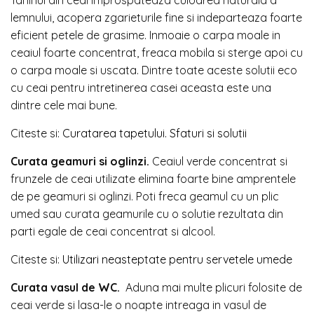
Taninul din ceai improspateaza culoarea naturala a
lemnului, acopera zgarieturile fine si indeparteaza foarte
eficient petele de grasime. Inmoaie o carpa moale in
ceaiul foarte concentrat, freaca mobila si sterge apoi cu
o carpa moale si uscata. Dintre toate aceste solutii eco
cu ceai pentru intretinerea casei aceasta este una
dintre cele mai bune.
Citeste si:
Curatarea tapetului. Sfaturi si solutii
Curata geamuri si oglinzi.
Ceaiul verde concentrat si
frunzele de ceai utilizate elimina foarte bine amprentele
de pe geamuri si oglinzi. Poti freca geamul cu un plic
umed sau curata geamurile cu o solutie rezultata din
parti egale de ceai concentrat si alcool.
Citeste si:
Utilizari neasteptate pentru servetele umede
Curata vasul de WC.
Aduna mai multe plicuri folosite de
ceai verde si lasa-le o noapte intreaga in vasul de