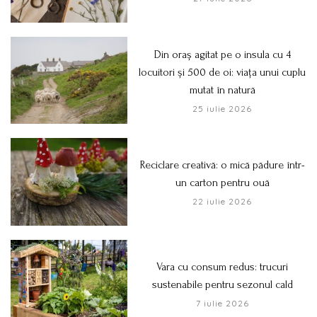
Din oraș agitat pe o insula cu 4
locuitori și 500 de oi: viața unui cuplu
mutat în natură
25 iulie 2026
Reciclare creativă: o mică pădure într-
un carton pentru ouă
22 iulie 2026
Vara cu consum redus: trucuri
sustenabile pentru sezonul cald
7 iulie 2026