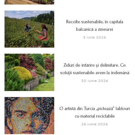
Recolte sustenabile, în capitala
balcanică a zmeurei
3 iulie 2026
Ziduri de întărire și delimitare. Ce
soluții sustenabile avem la îndemână
30 iunie 2026
O artistă din Turcia „pictează” tablouri
cu material reciclabile
26 iunie 2026