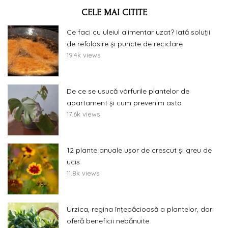
CELE MAI CITITE
Ce faci cu uleiul alimentar uzat? Iată soluții
de refolosire și puncte de reciclare
19.4k views
De ce se usucă vârfurile plantelor de
apartament și cum prevenim asta
17.6k views
12 plante anuale ușor de crescut și greu de
ucis
11.8k views
Urzica, regina înțepăcioasă a plantelor, dar
oferă beneficii nebănuite