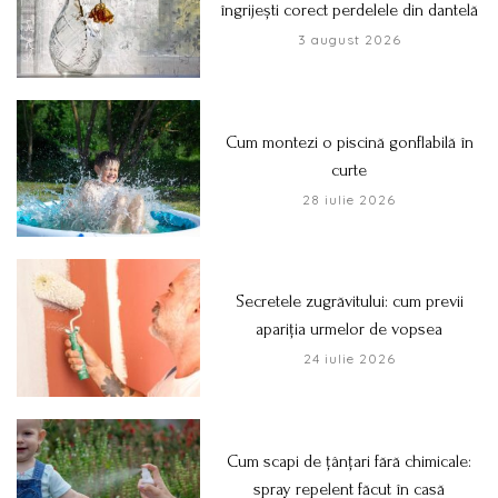
îngrijești corect perdelele din dantelă
3 august 2026
Cum montezi o piscină gonflabilă în
curte
28 iulie 2026
Secretele zugrăvitului: cum previi
apariția urmelor de vopsea
24 iulie 2026
Cum scapi de țânțari fără chimicale:
spray repelent făcut în casă