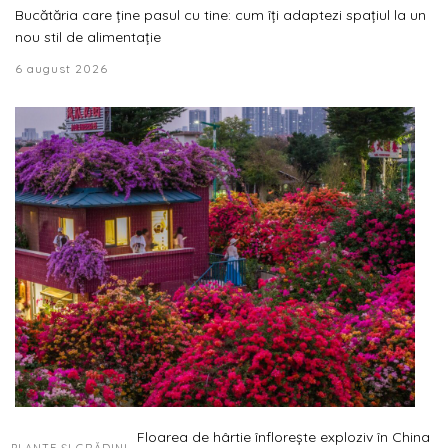
Bucătăria care ține pasul cu tine: cum îți adaptezi spațiul la un
nou stil de alimentație
6 august 2026
Floarea de hârtie înflorește exploziv în China