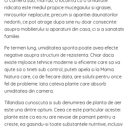
O camera sau, mai rau, o locuinta cu o umiditate
ridicata este mediul propice mucegaiului si igrasiei,
mirosurilor neplacute, precum si aparitiei daunatorilor
nedoriti, ce pot atrage dupa sine nu doar consecinte
asupra mobilierului si aparaturii din casa, ci si a sanatatii
familiei.
Pe termen lung, umiditatea sporita poate avea efecte
negative asupra structurii de rezistenta. Chiar daca
existe mijloace tehnice moderne si eficiente care sa va
ajute sa o tineti sub control, puteti apela si la Mama
Natura care, ca de fiecare data, are solutii pentru orice
fel de probleme. Iata cateva plante care absorb
umiditatea din camera.
Tillandsia cunoscuta si sub denumirea de planta de aer
este una dintre optiuni. Ceea ce este particular acestei
plante este ca ea nu are nevoie de pamant pentru a
creste, ea gasindu-si toate substantele nutritive, inclusiv