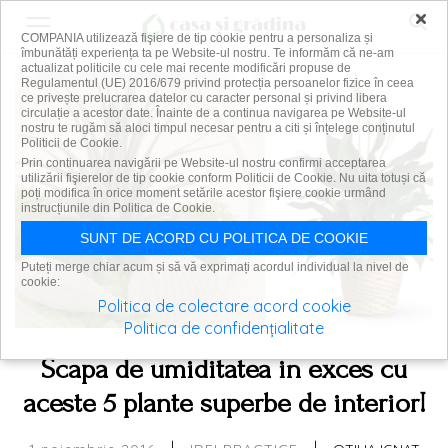
×
COMPANIA utilizează fişiere de tip cookie pentru a personaliza și
îmbunătăți experiența ta pe Website-ul nostru. Te informăm că ne-am
actualizat politicile cu cele mai recente modificări propuse de
Regulamentul (UE) 2016/679 privind protecția persoanelor fizice în ceea
ce privește prelucrarea datelor cu caracter personal și privind libera
circulație a acestor date. Înainte de a continua navigarea pe Website-ul
nostru te rugăm să aloci timpul necesar pentru a citi și înțelege conținutul
Politicii de Cookie.
Prin continuarea navigării pe Website-ul nostru confirmi acceptarea
utilizării fişierelor de tip cookie conform Politicii de Cookie. Nu uita totuși că
poți modifica în orice moment setările acestor fişiere cookie urmând
instrucțiunile din Politica de Cookie.
SUNT DE ACORD CU POLITICA DE COOKIE
Puteți merge chiar acum și să vă exprimați acordul individual la nivel de
cookie:
Politica de colectare acord cookie
Politica de confidențialitate
Scapa de umiditatea in exces cu
aceste 5 plante superbe de interior!