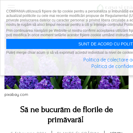
COMPANIA utilizează fişiere de tip cookie pentru a personaliza și îmbunătăți e
actualizat politicile cu cele mai recente modificări propuse de Regulamentul (U
privește prelucrarea datelor cu caracter personal și privind libera circulație a 
nostru te rugăm să aloci timpul necesar pentru a citi și înțelege conținutul Politi
Prin continuarea navigării pe Website-ul nostru confirmi acceptarea utilizării fiş
poți modifica în orice moment setările acestor fişiere cookie urmând instrucțiuni
SUNT DE ACORD CU POLIT
Puteți merge chiar acum și să vă exprimați acordul individual la nivel de cookie
Politica de colectare 
Politica de confiden
pixabay.com
Să ne bucurăm de florile de
primăvară!