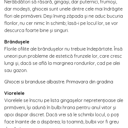
Nerăbdători să răsară, gingași, dar puternici, frumoși,
dar modești, ghioceii sunt unele dintre cele mai îndrăgite
flori ale primăverii. Deși înving zăpada și ne aduc bucuria
florilor, nu cer nimic în schimb; lasă-i pe locul lor, se vor
descurca foarte bine și singuri.
Brândușele
Florile ofilite ale brândușelor nu trebuie îndepărtate. Însă
uneori pun probleme de estetică frunzele lor, care cresc
lungi și, dacă se află la marginea rondurilor, cad pe alei
sau gazon.
Ghiocei si branduse albastre. Primavara din gradina
Viorelele
Viorelele se înscriu pe lista gingașelor nepretențioase ale
primăverii, își adună în bulbi hrana pentru anul viitor și
apoi dispar discret. Dacă vrei să le schimbi locul, o poți
face înainte de a dispărea; la toamnă, bulbii vor fi greu