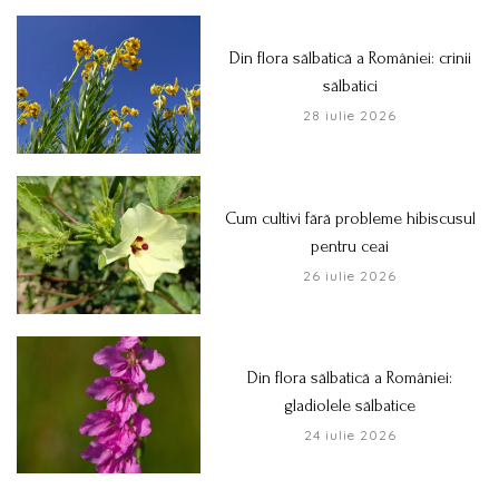
Din flora sălbatică a României: crinii
sălbatici
28 iulie 2026
Cum cultivi fără probleme hibiscusul
pentru ceai
26 iulie 2026
Din flora sălbatică a României:
gladiolele sălbatice
24 iulie 2026