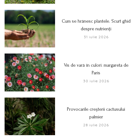
Cum se hrănesc plantele. Scurt ghid
despre nutrienți
31 iulie 2026
Vis de vară în culori: margareta de
Paris
30 iulie 2026
Provocarile creșterii cactusului
palmier
28 iulie 2026