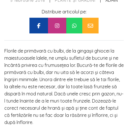
|
|
5 februarie 2016
ADMIN
PLANTE ȘI GRĂDINI
Distribuie articolul pe:
Florile de primăvară cu bulbi, de la gingașii ghiocei la
maiestuoasele lalele, ne umplu sufletul de bucurie și ne
încântă privirea cu frumusețea lor. Bucură-te de florile de
primăvară cu bulbi, dar nu uita să le acorzi și câteva
îngrijiri minimale. Unora dintre ele trebuie să le tai florile,
la altele nu este necesar, dar la toate lasă frunzele să
dispară în mod natural. Dacă unele cresc prin gazon, nu-
l tunde înainte de a le muri toate frunzele. Dozează-le
corect necesarul de hrană și apă și ține cont de faptul
că fertilizările nu se fac doar la răsărire și înflorire, ci și
după înflorire.