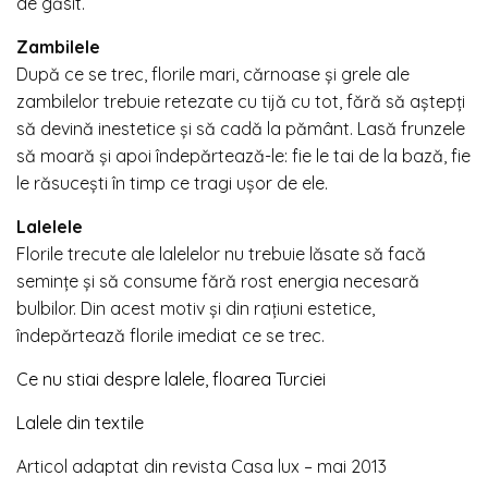
de găsit.
Zambilele
După ce se trec, florile mari, cărnoase și grele ale
zambilelor trebuie retezate cu tijă cu tot, fără să aștepți
să devină inestetice și să cadă la pământ. Lasă frunzele
să moară și apoi îndepărtează-le: fie le tai de la bază, fie
le răsucești în timp ce tragi ușor de ele.
Lalelele
Florile trecute ale lalelelor nu trebuie lăsate să facă
semințe și să consume fără rost energia necesară
bulbilor. Din acest motiv și din rațiuni estetice,
îndepărtează florile imediat ce se trec.
Ce nu stiai despre lalele, floarea Turciei
Lalele din textile
Articol adaptat din revista Casa lux – mai 2013