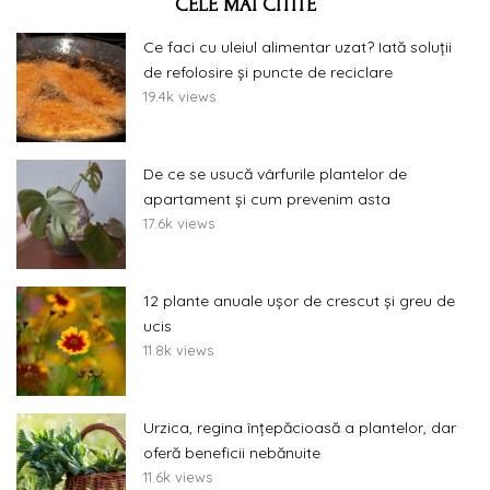
CELE MAI CITITE
Ce faci cu uleiul alimentar uzat? Iată soluții
de refolosire și puncte de reciclare
19.4k views
De ce se usucă vârfurile plantelor de
apartament și cum prevenim asta
17.6k views
12 plante anuale ușor de crescut și greu de
ucis
11.8k views
Urzica, regina înțepăcioasă a plantelor, dar
oferă beneficii nebănuite
11.6k views