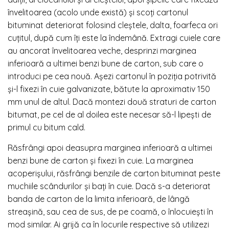
învelitoarea (acolo unde există) și scoți cartonul
bituminat deteriorat folosind cleștele, dalta, foarfeca ori
cuțitul, după cum îți este la îndemână. Extragi cuiele care
au ancorat învelitoarea veche, desprinzi marginea
inferioară a ultimei benzi bune de carton, sub care o
introduci pe cea nouă. Așezi cartonul în poziția potrivită
și-l fixezi în cuie galvanizate, bătute la aproximativ 150
mm unul de altul. Dacă montezi două straturi de carton
bitumat, pe cel de al doilea este necesar să-l lipești de
primul cu bitum cald.
Răsfrângi apoi deasupra marginea inferioară a ultimei
benzi bune de carton și fixezi în cuie. La marginea
acoperișului, răsfrângi benzile de carton bituminat peste
muchiile scândurilor și bați în cuie. Dacă s-a deteriorat
banda de carton de la limita inferioară, de lângă
streașină, sau cea de sus, de pe coamă, o înlocuiești în
mod similar. Ai grijă ca în locurile respective să utilizezi