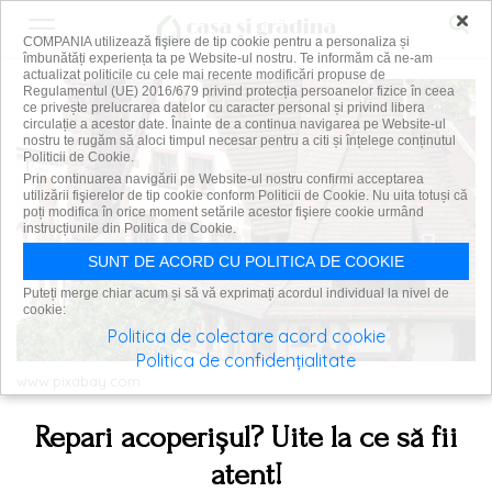
×
COMPANIA utilizează fişiere de tip cookie pentru a personaliza și
îmbunătăți experiența ta pe Website-ul nostru. Te informăm că ne-am
actualizat politicile cu cele mai recente modificări propuse de
Regulamentul (UE) 2016/679 privind protecția persoanelor fizice în ceea
ce privește prelucrarea datelor cu caracter personal și privind libera
circulație a acestor date. Înainte de a continua navigarea pe Website-ul
nostru te rugăm să aloci timpul necesar pentru a citi și înțelege conținutul
Politicii de Cookie.
Prin continuarea navigării pe Website-ul nostru confirmi acceptarea
utilizării fişierelor de tip cookie conform Politicii de Cookie. Nu uita totuși că
poți modifica în orice moment setările acestor fişiere cookie urmând
instrucțiunile din Politica de Cookie.
SUNT DE ACORD CU POLITICA DE COOKIE
Puteți merge chiar acum și să vă exprimați acordul individual la nivel de
cookie:
Politica de colectare acord cookie
Politica de confidențialitate
www.pixabay.com
Repari acoperișul? Uite la ce să fii
atent!