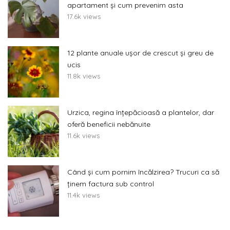
apartament și cum prevenim asta
17.6k views
12 plante anuale ușor de crescut și greu de
ucis
11.8k views
Urzica, regina înțepăcioasă a plantelor, dar
oferă beneficii nebănuite
11.6k views
Când și cum pornim încălzirea? Trucuri ca să
ținem factura sub control
11.4k views