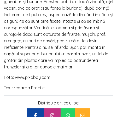
jgheaburi și burlane. Acestea pot fi din tablă zincată, oțel
vopsit, pvc colorat (sau fontă la burlane), după dorință.
Indiferent de tipul ales, inspectează-le din când în când și
asigură-te că sunt bine fixate, intacte și că se îmbină
corespunzător. Verifică-le toamna și primăvara și
curăță-le dacă sunt obturate de frunze, mușchi, praf,
crenguțe, cuiburi de pasări, pentru că altfel devin
ineficiente. Pentru a nu se înfunda ușor, poți monta în
capătul superior al burlanului un parafrunzar, un fel de
grătar din plastic care va împiedica pătrunderea
frunzelor și a altor gunoaie mai mari.
Foto: www.pixabay.com
Text: redacția Practic
Distribuie articolul pe: