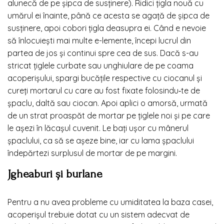
alunecă de pe șipca de susținere). Ridici țigla nouă cu
umărul ei înainte, până ce acesta se agață de șipca de
susținere, apoi cobori țigla deasupra ei. Când e nevoie
să înlocuiești mai multe e-lemente, începi lucrul din
partea de jos și continui spre cea de sus. Dacă s-au
stricat țiglele curbate sau unghiulare de pe coama
acoperișului, spargi bucățile respective cu ciocanul și
cureți mortarul cu care au fost fixate folosindu‑te de
șpaclu, daltă sau ciocan. Apoi aplici o amorsă, urmată
de un strat proaspăt de mortar pe țiglele noi și pe care
le așezi în lăcașul cuvenit. Le bați ușor cu mânerul
șpaclului, ca să se așeze bine, iar cu lama șpaclului
îndepărtezi surplusul de mortar de pe margini.
Jgheaburi și burlane
Pentru a nu avea probleme cu umiditatea la baza casei,
acoperișul trebuie dotat cu un sistem adecvat de