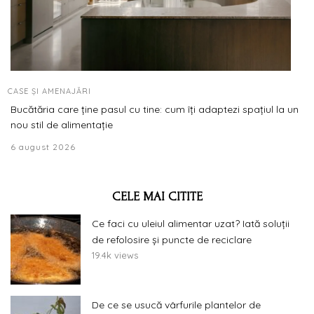
CASE ȘI AMENAJĂRI
Bucătăria care ține pasul cu tine: cum îți adaptezi spațiul la un
nou stil de alimentație
6 august 2026
CELE MAI CITITE
Ce faci cu uleiul alimentar uzat? Iată soluții
de refolosire și puncte de reciclare
19.4k views
De ce se usucă vârfurile plantelor de