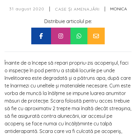
|
|
31 august 2020
MONICA
CASE ȘI AMENAJĂRI
Distribuie articolul pe:
Înainte de a începe să repari propriu-zis acoperișul, faci
o inspecție în pod pentru a stabili locurile pe unde
învelitoarea este degradată și a pătruns apa, după care
te înarmezi cu uneltele și materialele necesare. Cum este
vorba de muncă la înălțime se impune luarea anumitor
măsuri de protecție. Scara folosită pentru acces trebuie
să fie cu aproximativ 2 trepte mai înaltă decât streașina,
să fie asigurată contra alunecării, iar accesul pe
acoperiș se face numai cu încălțăminte cu talpă
antiderapantă. Scara care va fi culcată pe acoperiș,