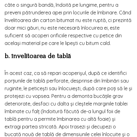
câte o singură bandă, îndoită pe lungime, pentru a
preveni pătrunderea apei prin locurile de îmbinare. Când
învelitoarea din carton bitumat nu este ruptă, ci prezintă
doar mici găuri, nu este necesară înlocuirea ei, este
suficient să acoperi orificiile respective cu petice din
același material pe care le lipești cu bitum cald.
b. învelitoarea de tablă
În acest caz, ca să repari acoperișul, după ce identifici
porțiunile de tablă perforate, desprinse din îmbinări sau
ruginite, le peticești sau înlocuiești, după care poți să le și
protejezi cu vopsea. Pentru a demonta bucățile grav
deteriorate, desfaci cu dalta și cleștele marginile tablei
îmbinate cu falț (îndoitură făcută de-a lungul foii de
tablă pentru a permite îmbinarea cu altă foaie) și
extragi partea stricată. Apoi trasezi și decupezi o
bucată nouă de tablă de dimensiunile celei înlocuite și o