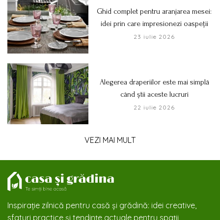
Ghid complet pentru aranjarea mesei:
idei prin care impresionezi oaspeții
23 iulie 2026
Alegerea draperiilor este mai simplă
când știi aceste lucruri
22 iulie 2026
VEZI MAI MULT
Inspirație zilnică pentru casă și grădină: idei creative,
sfaturi practice și tendințe actuale pentru spații