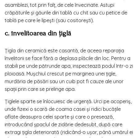
asamblezi, tot prin falț, de cele învecinate. Astupi
crăpăturile și găurile din tablă cu chit sau cu petice de
tablă pe care le lipești (sau cositorești).
c. învelitoarea din
țiglă
Țigla din ceramică este casantă, de aceea reparația
învelitorii se face fără a deplasa plăcile din loc. Pentru a
stabili pe unde pătrunde apa, inspectează podul într-o zi
ploioasă. Mușchiul crescut pe marginea unei țigle,
murdăria de păsări sau un cuib pot fi cauze ale unor
spații prin care se prelinge apa.
Țiglele sparte se înlocuiesc de urgență. Urci pe acoperiș,
unde fizexi o scară de coama casei și ridici bucățile
aflate deasupra celei sparte și care o presează,
introducând șpaclul de zidărie dedesubt, după care
extragi țigla deteriorată (ridicând-o ușor, până umărul ei