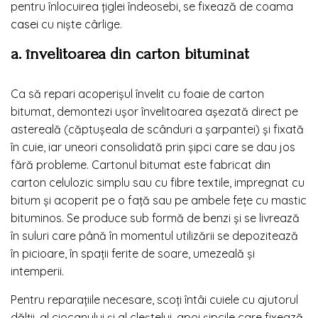
pentru înlocuirea țiglei îndeosebi, se fixează de coama
casei
cu niște cârlige.
a. învelitoarea din carton bituminat
Ca să repari acoperișul învelit cu foaie de carton
bitumat, demontezi ușor învelitoarea așezată direct pe
astereală (căptușeala de scânduri a șarpantei) și fixată
în cuie, iar uneori consolidată prin șipci care se dau jos
fără probleme. Cartonul bitumat este fabricat din
carton celulozic simplu sau cu fibre textile, impregnat cu
bitum și acoperit pe o față sau pe ambele fețe cu mastic
bituminos. Se produce sub formă de benzi și se livrează
în suluri care până în momentul utilizării se depozitează
în picioare, în spații ferite de soare, umezeală și
intemperii.
Pentru reparațiile necesare, scoți întâi cuiele cu ajutorul
dălții, al ciocanului și al cleștelui, apoi șipcile care fixează