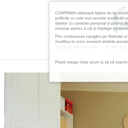
COMPANIA utilizează fişiere de tip cooki
politicile cu cele mai recente modificăr
datelor cu caracter personal și privind l
necesar pentru a citi și înțelege conținutu
Prin continuarea navigării pe Website-ul n
modifica în orice moment setările acestor
CASE ȘI AMENAJĂRI
PLANTE ȘI
Puteți merge chiar acum și să vă exprimaț