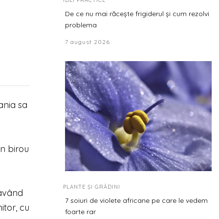
IDEI PRACTICE
De ce nu mai răcește frigiderul și cum rezolvi
problema
7 august 2026
ania sa
un birou
PLANTE ȘI GRĂDINI
 având
7 soiuri de violete africane pe care le vedem
itor, cu
foarte rar