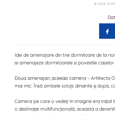
8 iulie 201
Dis
Idei de amenajare din trei dormitoare de la noi
isi amenajeze dormitoarele si povestile caselor 
Doua amenajari, aceeasi camera
– Arhitecta Oa
mai mic. Însă ambele soluţii, dinainte şi după, co
Camera pe care o vedeți în imagine era inițial 
o destinație multifuncţională, aceasta a devenit