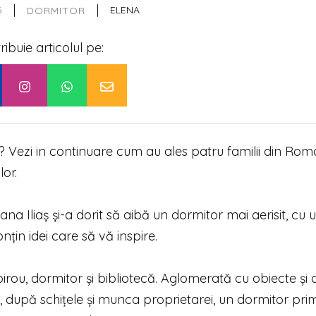
|
|
6
ELENA
DORMITOR
tribuie articolul pe:
? Vezi in continuare cum au ales patru familii din Rom
lor.
na Iliaş şi-a dorit să aibă un dormitor mai aerisit, cu 
nţin idei care să vă inspire.
birou, dormitor şi bibliotecă. Aglomerată cu obiecte și
, după schiţele şi munca proprietarei, un dormitor prim