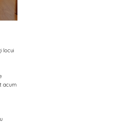
i locui
e
it acum
cu