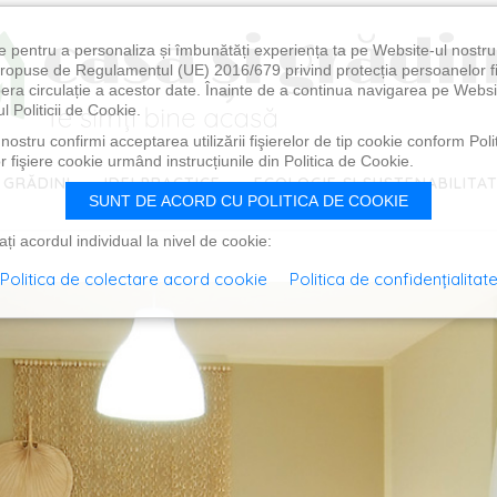
e pentru a personaliza și îmbunătăți experiența ta pe Website-ul nostr
i propuse de Regulamentul (UE) 2016/679 privind protecția persoanelor f
ibera circulație a acestor date. Înainte de a continua navigarea pe Websi
l Politicii de Cookie.
ostru confirmi acceptarea utilizării fişierelor de tip cookie conform Polit
 fişiere cookie urmând instrucțiunile din Politica de Cookie.
 GRĂDINI
IDEI PRACTICE
ECOLOGIE ȘI SUSTENABILITA
SUNT DE ACORD CU POLITICA DE COOKIE
i acordul individual la nivel de cookie:
Politica de colectare acord cookie
Politica de confidențialitat