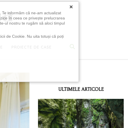
×
u. Te informăm că ne-am actualizat
izice în ceea ce privește prelucrarea
te-ul nostru te rugăm să aloci timpul
icii de Cookie. Nu uita totuși că poți
TE
PROIECTE DE CASE
e
ULTIMELE ARTICOLE