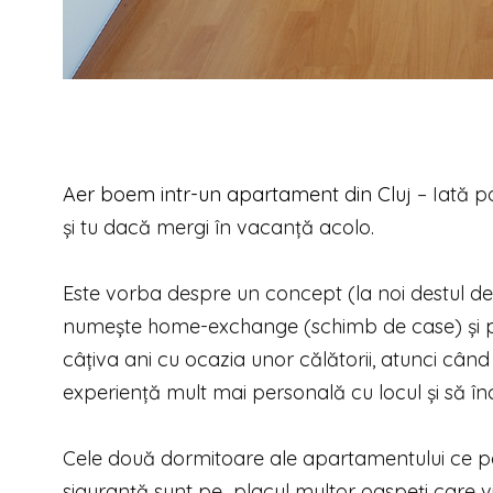
Aer boem intr-un apartament din Cluj
– Iată po
şi tu dacă mergi în vacanţă acolo.
Este vorba despre un concept (la noi destul de
numește home-exchange (schimb de case) și pe
câțiva ani cu ocazia unor călătorii, atunci când
experiență mult mai personală cu locul și să î
Cele două dormitoare ale apartamentului ce poate
siguranță sunt pe placul multor oaspeți care vi