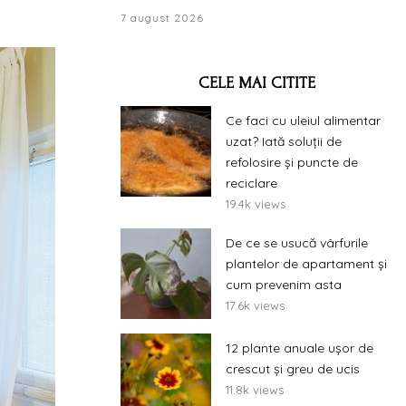
7 august 2026
CELE MAI CITITE
Ce faci cu uleiul alimentar
uzat? Iată soluții de
refolosire și puncte de
reciclare
19.4k views
De ce se usucă vârfurile
plantelor de apartament și
cum prevenim asta
17.6k views
12 plante anuale ușor de
crescut și greu de ucis
11.8k views