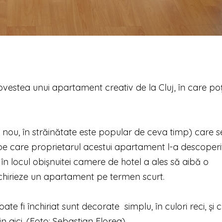
vestea unui apartament creativ de la Cluj, în care poţ
 nou, în străinătate este popular de ceva timp) care s
 care proprietarul acestui apartament l-a descoper
 în locul obișnuitei camere de hotel a ales să aibă o
nchirieze un apartament pe termen scurt.
 fi închiriat sunt decorate simplu, în culori reci, și 
n aici. (Foto: Sebastian Florea)