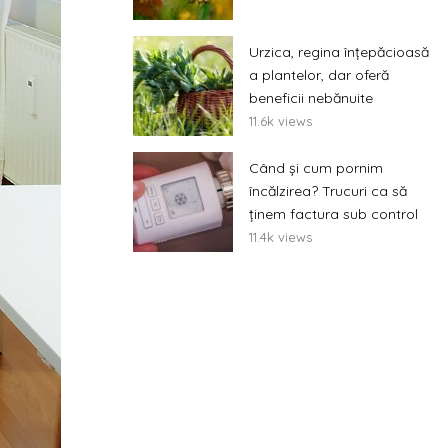
Urzica, regina înțepăcioasă
a plantelor, dar oferă
beneficii nebănuite
11.6k views
Când și cum pornim
încălzirea? Trucuri ca să
ținem factura sub control
11.4k views