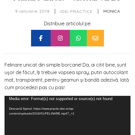
|
|
9 ianuarie 2018
MONICA
IDEI PRACTICE
Distribuie articolul pe:
Felinare unicat din simple borcane! Da, ai citit bine, sunt
ușor de făcut, îți trebuie vopsea spray, putin autocolant
mat, transparent, pentru geamuri și bandă adezivă. Iată
cum procedezi pas cu pas!
Player
Media error: Format(s) not supported or source(s) not found
video
Descarcă fișierul: https://www.practic-idei.ro/wp-
content/uploads/2018/01/FELINARE.mp4?_=1