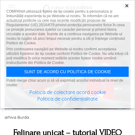
×
COMPANIA utilizează fişiere de tip cookie pentru a personaliza și
îmbunătăți experiența ta pe Website-ul nostru. Te informăm că ne-am
actualizat politicile cu cele mai recente modificări propuse de
Regulamentul (UE) 2016/679 privind protecția persoanelor fizice în ceea
ce privește prelucrarea datelor cu caracter personal și privind libera
circulație a acestor date. Înainte de a continua navigarea pe Website-ul
nostru te rugăm să aloci timpul necesar pentru a citi și înțelege conținutul
Politicii de Cookie.
Prin continuarea navigării pe Website-ul nostru confirmi acceptarea
utilizării fişierelor de tip cookie conform Politicii de Cookie. Nu uita totuși că
poți modifica în orice moment setările acestor fişiere cookie urmând
instrucțiunile din Politica de Cookie.
SUNT DE ACORD CU POLITICA DE COOKIE
Puteți merge chiar acum și să vă exprimați acordul individual la nivel de
cookie:
Politica de colectare acord cookie
Politica de confidențialitate
arhiva Burda
Felinare unicat – tutorial VIDEO