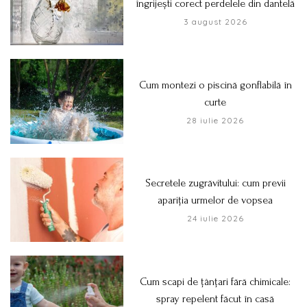
îngrijești corect perdelele din dantelă
3 august 2026
Cum montezi o piscină gonflabilă în
curte
28 iulie 2026
Secretele zugrăvitului: cum previi
apariția urmelor de vopsea
24 iulie 2026
Cum scapi de țânțari fără chimicale:
spray repelent făcut în casă