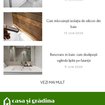
Cum înlocuiești izolația de silicon din
baie
13 iulie 2026
Renovare în baie: cum dezlipești
oglinda lipită pe faianță
9 iulie 2026
VEZI MAI MULT