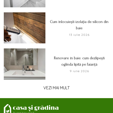
Cum înlocuiești izolația de silicon din
baie
13 iulie 2026
Renovare în baie: cum dezlipești
oglinda lipită pe faianță
9 iulie 2026
VEZI MAI MULT