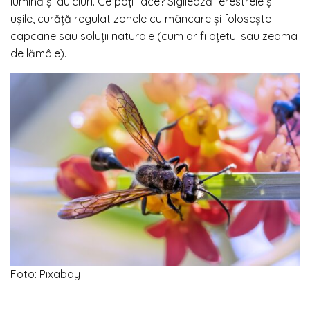
lumină și dulciuri. Ce poți face? Sigilează ferestrele și
ușile, curăță regulat zonele cu mâncare și folosește
capcane sau soluții naturale (cum ar fi oțetul sau zeama
de lămâie).
Foto: Pixabay