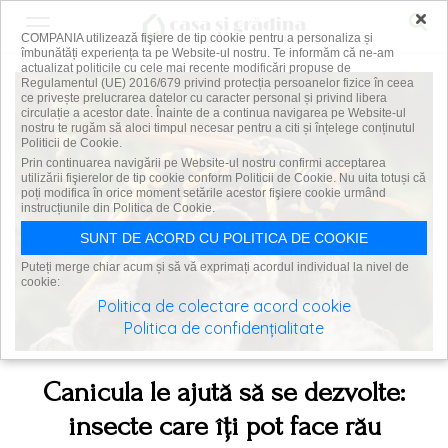
×
COMPANIA utilizează fişiere de tip cookie pentru a personaliza și
îmbunătăți experiența ta pe Website-ul nostru. Te informăm că ne-am
actualizat politicile cu cele mai recente modificări propuse de
Regulamentul (UE) 2016/679 privind protecția persoanelor fizice în ceea
ce privește prelucrarea datelor cu caracter personal și privind libera
circulație a acestor date. Înainte de a continua navigarea pe Website-ul
nostru te rugăm să aloci timpul necesar pentru a citi și înțelege conținutul
Politicii de Cookie.
Prin continuarea navigării pe Website-ul nostru confirmi acceptarea
utilizării fişierelor de tip cookie conform Politicii de Cookie. Nu uita totuși că
poți modifica în orice moment setările acestor fişiere cookie urmând
instrucțiunile din Politica de Cookie.
SUNT DE ACORD CU POLITICA DE COOKIE
Puteți merge chiar acum și să vă exprimați acordul individual la nivel de
cookie:
Politica de colectare acord cookie
Politica de confidențialitate
Canicula le ajută să se dezvolte:
insecte care îți pot face rău