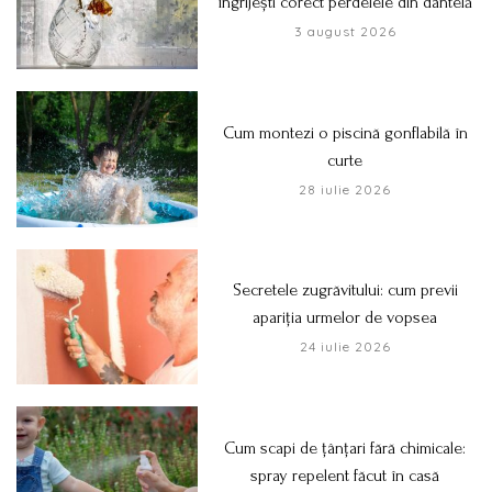
îngrijești corect perdelele din dantelă
3 august 2026
Cum montezi o piscină gonflabilă în
curte
28 iulie 2026
Secretele zugrăvitului: cum previi
apariția urmelor de vopsea
24 iulie 2026
Cum scapi de țânțari fără chimicale:
spray repelent făcut în casă