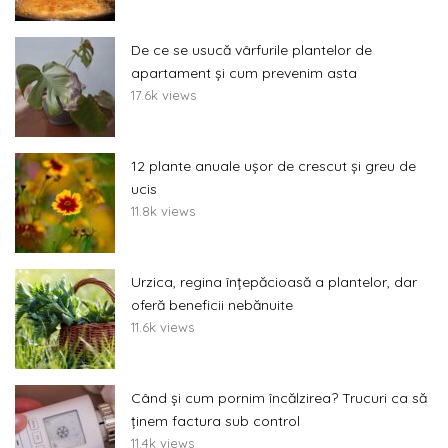
De ce se usucă vârfurile plantelor de
apartament și cum prevenim asta
17.6k views
12 plante anuale ușor de crescut și greu de
ucis
11.8k views
Urzica, regina înțepăcioasă a plantelor, dar
oferă beneficii nebănuite
11.6k views
Când și cum pornim încălzirea? Trucuri ca să
ținem factura sub control
11.4k views