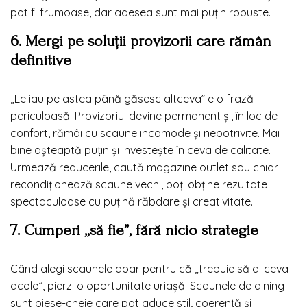
pot fi frumoase, dar adesea sunt mai puțin robuste.
6. Mergi pe soluții provizorii care rămân
definitive
„Le iau pe astea până găsesc altceva” e o frază
periculoasă. Provizoriul devine permanent și, în loc de
confort, rămâi cu scaune incomode și nepotrivite. Mai
bine așteaptă puțin și investește în ceva de calitate.
Urmează reducerile, caută magazine outlet sau chiar
recondiționează scaune vechi, poți obține rezultate
spectaculoase cu puțină răbdare și creativitate.
7. Cumperi „să fie”, fără nicio strategie
Când alegi scaunele doar pentru că „trebuie să ai ceva
acolo”, pierzi o oportunitate uriașă. Scaunele de dining
sunt piese-cheie care pot aduce stil, coerență și