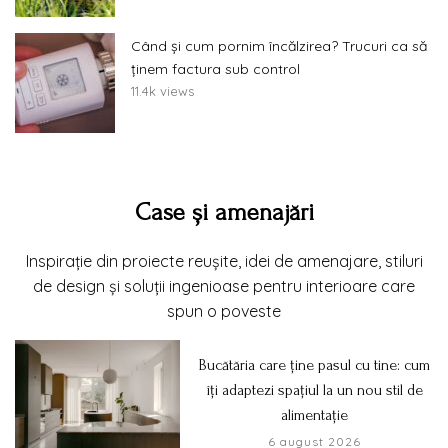
Când și cum pornim încălzirea? Trucuri ca să
ținem factura sub control
11.4k views
Case și amenajări
Inspirație din proiecte reușite, idei de amenajare, stiluri
de design și soluții ingenioase pentru interioare care
spun o poveste
Bucătăria care ține pasul cu tine: cum
îți adaptezi spațiul la un nou stil de
alimentație
6 august 2026