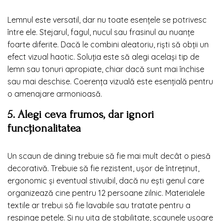
Lemnul este versatil, dar nu toate esențele se potrivesc
între ele. Stejarul, fagul, nucul sau frasinul au nuanțe
foarte diferite. Dacă le combini aleatoriu, riști să obții un
efect vizual haotic. Soluția este să alegi același tip de
lemn sau tonuri apropiate, chiar dacă sunt mai închise
sau mai deschise. Coerența vizuală este esențială pentru
o amenajare armonioasă.
5. Alegi ceva frumos, dar ignori
funcționalitatea
Un scaun de dining trebuie să fie mai mult decât o piesă
decorativă. Trebuie să fie rezistent, ușor de întreținut,
ergonomic și eventual stivuibil, dacă nu ești genul care
organizează cine pentru 12 persoane zilnic. Materialele
textile ar trebui să fie lavabile sau tratate pentru a
respinge petele. Și nu uita de stabilitate, scaunele ușoare