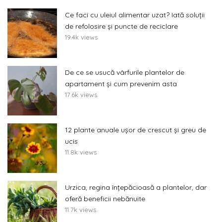
Ce faci cu uleiul alimentar uzat? Iată soluții
de refolosire și puncte de reciclare
19.4k views
De ce se usucă vârfurile plantelor de
apartament și cum prevenim asta
17.6k views
12 plante anuale ușor de crescut și greu de
ucis
11.8k views
Urzica, regina înțepăcioasă a plantelor, dar
oferă beneficii nebănuite
11.7k views