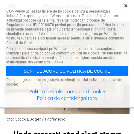
×
COMPANIA utilizează fişiere de tip cookie pentru a personaliza și
îmbunătăți experiența ta pe Website-ul nostru. Te informăm că ne-am
actualizat politicile cu cele mai recente modificări propuse de
Regulamentul (UE) 2016/679 privind protecția persoanelor fizice în ceea
ce privește prelucrarea datelor cu caracter personal și privind libera
circulație a acestor date. Înainte de a continua navigarea pe Website-ul
nostru te rugăm să aloci timpul necesar pentru a citi și înțelege conținutul
Politicii de Cookie.
Prin continuarea navigării pe Website-ul nostru confirmi acceptarea
utilizării fişierelor de tip cookie conform Politicii de Cookie. Nu uita totuși că
poți modifica în orice moment setările acestor fişiere cookie urmând
instrucțiunile din Politica de Cookie.
SUNT DE ACORD CU POLITICA DE COOKIE
Puteți merge chiar acum și să vă exprimați acordul individual la nivel de
cookie:
Politica de colectare acord cookie
Politica de confidențialitate
Foto: Stock Budget / Profimedia