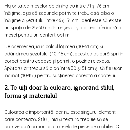
Majoritatea meselor de dining au între 71 și 76 cm
înălțime, așa că scaunele potrivite trebuie să aibă o
înălțime a șezutului între 46 și 51 cm. Ideal este să existe
un spațiu de 25-30 cm între șezut și partea inferioară a
mesei pentru un confort optim.
De asemenea, ia în calcul lățimea (40-51 cm) și
adâncimea șezutului (40-46 cm), acestea asigură sprijin
corect pentru coapse și permit o poziție relaxată.
Spătarul ar trebui să aibă între 30 și 51 cm și să fie ușor
înclinat (10-15°) pentru susținerea corectă a spatelui.
2. Te uiți doar la culoare, ignorând stilul,
forma și materialul
Culoarea e importantă, dar nu este singurul element
care contează. Stilul, linia și textura trebuie să se
potrivească armonios cu celelalte piese de mobilier. O