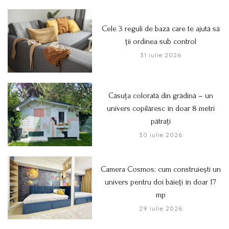
Cele 3 reguli de bază care te ajută să
ții ordinea sub control
31 iulie 2026
Căsuța colorată din grădină – un
univers copilăresc în doar 8 metri
pătrați
30 iulie 2026
Camera Cosmos: cum construiești un
univers pentru doi băieți în doar 17
mp
29 iulie 2026