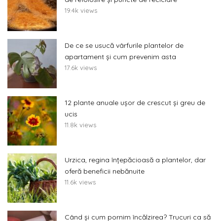
19.4k views
De ce se usucă vârfurile plantelor de
apartament și cum prevenim asta
17.6k views
12 plante anuale ușor de crescut și greu de
ucis
11.8k views
Urzica, regina înțepăcioasă a plantelor, dar
oferă beneficii nebănuite
11.6k views
Când și cum pornim încălzirea? Trucuri ca să