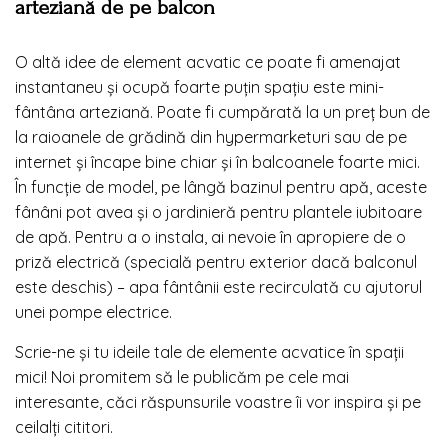
arteziană de pe balcon
O altă idee de element acvatic ce poate fi amenajat
instantaneu şi ocupă foarte puţin spaţiu este mini-
fântâna arteziană. Poate fi cumpărată la un preț bun de
la raioanele de grădină din hypermarketuri sau de pe
internet și încape bine chiar și în balcoanele foarte mici.
În funcție de model, pe lângă bazinul pentru apă, aceste
fânâni pot avea și o jardinieră pentru plantele iubitoare
de apă. Pentru a o instala, ai nevoie în apropiere de o
priză electrică (specială pentru exterior dacă balconul
este deschis) – apa fântânii este recirculată cu ajutorul
unei pompe electrice.
Scrie-ne și tu ideile tale de elemente acvatice în spații
mici! Noi promitem să le publicăm pe cele mai
interesante, căci răspunsurile voastre îi vor inspira și pe
ceilalți cititori.