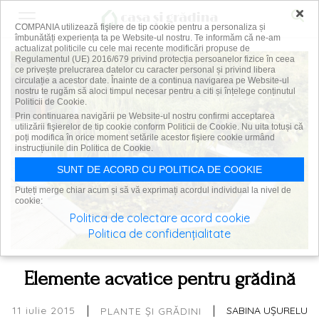
×
COMPANIA utilizează fişiere de tip cookie pentru a personaliza și
îmbunătăți experiența ta pe Website-ul nostru. Te informăm că ne-am
actualizat politicile cu cele mai recente modificări propuse de
Regulamentul (UE) 2016/679 privind protecția persoanelor fizice în ceea
ce privește prelucrarea datelor cu caracter personal și privind libera
circulație a acestor date. Înainte de a continua navigarea pe Website-ul
nostru te rugăm să aloci timpul necesar pentru a citi și înțelege conținutul
Politicii de Cookie.
Prin continuarea navigării pe Website-ul nostru confirmi acceptarea
utilizării fişierelor de tip cookie conform Politicii de Cookie. Nu uita totuși că
poți modifica în orice moment setările acestor fişiere cookie urmând
instrucțiunile din Politica de Cookie.
SUNT DE ACORD CU POLITICA DE COOKIE
Puteți merge chiar acum și să vă exprimați acordul individual la nivel de
cookie:
Politica de colectare acord cookie
Politica de confidențialitate
Elemente acvatice pentru grădină
|
|
11 iulie 2015
SABINA UȘURELU
PLANTE ȘI GRĂDINI