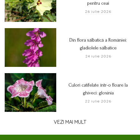
pentru ceai
26 iulie 2026
Din flora sălbatică a României:
gladiolele sălbatice
24 iulie 2026
Culori catifelate într-o floare la
ghiveci: gloxinia
22 iulie 2026
VEZI MAI MULT