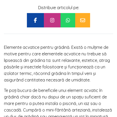
Distribuie articolul pe:
Elemente acvatice pentru grădină. Există o mulţime de
motive pentru care elementele acvatice nu trebuie să
lipsească din grădina ta: sunt relaxante, estetice, atrag
păsările şi insectele folositoare şi funcţionează ca un
izolator termic, răcorind grădina în timpul verii şi
asigurând cantitatea necesară de umiditate.
Te poţi bucura de beneficiile unui element acvatic în
grădină chiar dacă nu dispui de un spaţiu suficient de
mare pentru a putea instala o piscină, un iaz sau o
cascadă. Cumpără o mini-fântână arteziană, instalează
un duş de grădină sau amenajează un iaz în miniatură