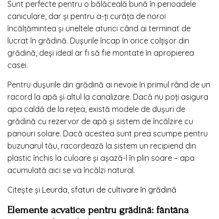
Sunt perfecte pentru o bălăceală bună în perioadele
caniculare, dar și pentru a-ți curăța de noroi
încălțămintea și uneltele atunci când ai terminat de
lucrat în grădină. Dușurile încap în orice colțișor din
grădină, deși ideal ar fi să fie montate în apropierea
casei.
Pentru dușurile din grădină ai nevoie în primul rând de un
racord la apă și altul la canalizare. Dacă nu poți asigura
apa caldă de la rețea, există modele de dușuri de
grădină cu rezervor de apă și sistem de încălzire cu
panouri solare. Dacă acestea sunt prea scumpe pentru
buzunarul tău, racordează la sistem un recipiend din
plastic închis la culoare și așază-l în plin soare – apa
acumulată aici se va încălzi natural.
Citește și
Leurda, sfaturi de cultivare în grădină
Elemente acvatice pentru grădină: fântâna