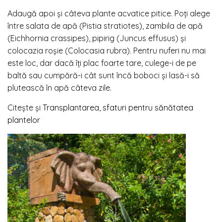
Adaugă apoi şi câteva plante acvatice pitice. Poţi alege
între salata de apă (
Pistia stratiotes
), zambila de apă
(
Eichhornia crassipes
), pipirig (
Juncus effusus
) şi
colocazia roşie (
Colocasia rubra
). Pentru nuferi nu mai
este loc, dar dacă îţi plac foarte tare, culege-i de pe
baltă sau cumpără-i cât sunt încă boboci şi lasă-i să
plutească în apă câteva zile.
Citește și
Transplantarea, sfaturi pentru sănătatea
plantelor