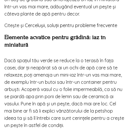
într-un vas mai mare, adăugând eventual un peşte şi
câteva plante de apă pentru decor.
Citește și
Cerceluşii, soluţii pentru probleme frecvente
Elemente acvatice pentru grădină: iaz în
miniatură
Dacă spaţiul tău verde se reduce la o terasă în faţa
casei, dar ţii neapărat să ai un ochi de apă care să te
relaxeze, poţi amenaja un mini-iaz într-un vas mai mare,
de exemplu într-un butoi sau într-un container pentru
arbuşti. Acoperă vasul cu o folie impermeabilă, ca să nu
se piardă apa prin porii de lemn sau de ceramică ai
vasului. Pune în apă şi un peşte, dacă mai are loc. Cel
mai bine ar fi să îi explici vânzătorului de la
petshop
ideea ta şi să îl întrebi care sunt cerinţele pentru a creşte
un peşte în astfel de condiţii.