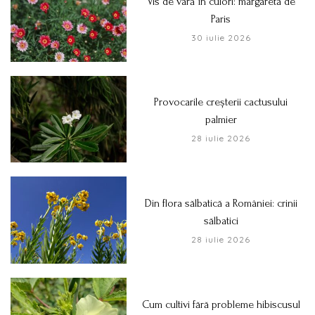
Vis de vară în culori: margareta de
Paris
30 iulie 2026
Provocarile creșterii cactusului
palmier
28 iulie 2026
Din flora sălbatică a României: crinii
sălbatici
28 iulie 2026
Cum cultivi fără probleme hibiscusul