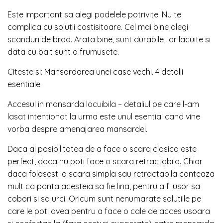
Este important sa alegi podelele potrivite. Nu te
complica cu solutii costisitoare. Cel mai bine alegi
scanduri de brad. Arata bine, sunt durabile, iar lacuite si
data cu bait sunt o frumusete.
Citeste si:
Mansardarea unei case vechi. 4 detalii
esentiale
Accesul in mansarda locuibila – detaliul pe care l-am
lasat intentionat la urma este unul esential cand vine
vorba despre amenajarea mansardei.
Daca ai posibilitatea de a face o scara clasica este
perfect, daca nu poti face o scara retractabila. Chiar
daca folosesti o scara simpla sau retractabila conteaza
mult ca panta acesteia sa fie lina, pentru a fi usor sa
cobori si sa urci. Oricum sunt nenumarate solutiile pe
care le poti avea pentru a face o cale de acces usoara