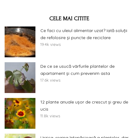
CELE MAI CITITE
Ce faci cu uleiul alimentar uzat? Iată soluții
de refolosire și puncte de reciclare
19.4k views
De ce se usucă vârfurile plantelor de
apartament și cum prevenim asta
17.6k views
12 plante anuale ușor de crescut și greu de
ucis
11.8k views
Urzica, regina înțepăcioasă a plantelor, dar