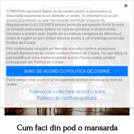
×
COMPANIA utilizează fişiere de tip cookie pentru a personaliza și
îmbunătăți experiența ta pe Website-ul nostru. Te informăm că ne-am
actualizat politicile cu cele mai recente modificări propuse de
Regulamentul (UE) 2016/679 privind protecția persoanelor fizice în ceea
ce privește prelucrarea datelor cu caracter personal și privind libera
circulație a acestor date. Înainte de a continua navigarea pe Website-ul
nostru te rugăm să aloci timpul necesar pentru a citi și înțelege conținutul
Politicii de Cookie.
Prin continuarea navigării pe Website-ul nostru confirmi acceptarea
utilizării fişierelor de tip cookie conform Politicii de Cookie. Nu uita totuși că
poți modifica în orice moment setările acestor fişiere cookie urmând
instrucțiunile din Politica de Cookie.
SUNT DE ACORD CU POLITICA DE COOKIE
Puteți merge chiar acum și să vă exprimați acordul individual la nivel de
cookie:
Politica de colectare acord cookie
Politica de confidențialitate
Cum faci din pod o mansarda