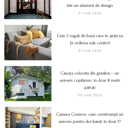
într-un element de design
31 iulie 2026
Cele 3 reguli de bază care te ajută să
ții ordinea sub control
31 iulie 2026
Căsuța colorată din grădină – un
univers copilăresc în doar 8 metri
pătrați
30 iulie 2026
Camera Cosmos: cum construiești un
univers pentru doi băieți în doar 17