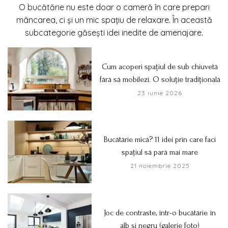
O bucătărie nu este doar o cameră în care prepari
mâncarea, ci și un mic spațiu de relaxare. În această
subcategorie găsești idei inedite de amenajare.
Cum acoperi spațiul de sub chiuvetă
fără să mobilezi. O soluție tradițională
23 iunie 2026
Bucătărie mică? 11 idei prin care faci
spațiul să pară mai mare
21 noiembrie 2025
Joc de contraste, într-o bucătărie în
alb și negru (galerie foto)