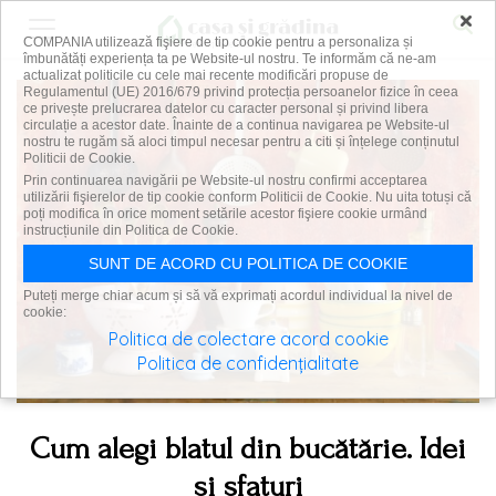
×
COMPANIA utilizează fişiere de tip cookie pentru a personaliza și
îmbunătăți experiența ta pe Website-ul nostru. Te informăm că ne-am
actualizat politicile cu cele mai recente modificări propuse de
Regulamentul (UE) 2016/679 privind protecția persoanelor fizice în ceea
ce privește prelucrarea datelor cu caracter personal și privind libera
circulație a acestor date. Înainte de a continua navigarea pe Website-ul
nostru te rugăm să aloci timpul necesar pentru a citi și înțelege conținutul
Politicii de Cookie.
Prin continuarea navigării pe Website-ul nostru confirmi acceptarea
utilizării fişierelor de tip cookie conform Politicii de Cookie. Nu uita totuși că
poți modifica în orice moment setările acestor fişiere cookie urmând
instrucțiunile din Politica de Cookie.
SUNT DE ACORD CU POLITICA DE COOKIE
Puteți merge chiar acum și să vă exprimați acordul individual la nivel de
cookie:
Politica de colectare acord cookie
Politica de confidențialitate
Cum alegi blatul din bucătărie. Idei
si sfaturi