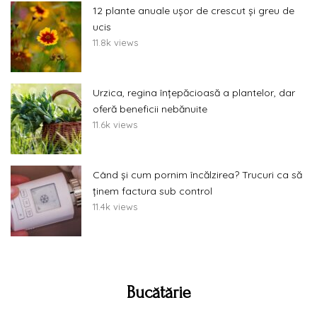
12 plante anuale ușor de crescut și greu de
ucis
11.8k views
Urzica, regina înțepăcioasă a plantelor, dar
oferă beneficii nebănuite
11.6k views
Când și cum pornim încălzirea? Trucuri ca să
ținem factura sub control
11.4k views
Bucătărie