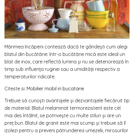
Mărimea încăperii contează dacă te gândești cum alegi
blatul din bucătărie: într-o bucătărie mică este ideal un
blat de inox, care reflectă lumina și nu se deteriorează în
timp sub influența ruginei sau a umidității respectiv a
temperaturilor ridicate.
Citeste si:
Mobilier mobil in bucatarie
Trebuie să cunoști avantajele și dezvantajele fiecăruit tip
de material. Blatul melaminat termorezistent este cel
mai des întâlnit, se potrivește cu multe stiluri și are un
preț bun. Blatul de granit este mai scump și trebuie să îl
izolezi pentru a preveni pătrunderea umezelii, mirosurilor