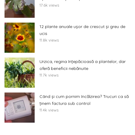
17.6k views
12 plante anuale ușor de crescut și greu de
ucis
11.8k views
Urzica, regina înțepăcioasă a plantelor, dar
oferă beneficii nebănuite
11.7k views
Când și cum pornim încălzirea? Trucuri ca să
ținem factura sub control
11.4k views