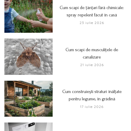
Cum scapi de țânțari fără chimicale:
spray repelent făcut în casă
23 iulie 2026
Cum scapi de musculițele de
canalizare
21 iulie 2026
Cum construiești straturi înălțate
pentru legume, în grădină
17 iulie 2026