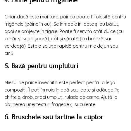
4. Pâine pentru frigănele
Chiar dacă este mai tare, pâinea poate fi folosită pentru
frigănele (pâine în ou). Se înmoaie în lapte și ou bătut,
apoi se prăjește în tigaie. Poate fi servită atât dulce (cu
zahăr și scorțișoară), cât și sărată (cu brânză sau
verdeață). Este o soluție rapidă pentru mic dejun sau
cină.
5. Bază pentru umpluturi
Miezul de pâine învechită este perfect pentru a lega
compoziții. Îl poți înmuia în apă sau lapte și adăuga în:
chiftele, drob, ardei umpluți, rulade de carne. Ajută la
obținerea unei texturi fragede și suculente.
6. Bruschete sau tartine la cuptor