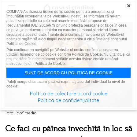
×
COMPANIA utilizează fişiere de tip cookie pentru a personaliza și
îmbunătăți experiența ta pe Website-ul nostru. Te informăm că ne-am
actualizat politicile cu cele mai recente modificări propuse de
Regulamentul (UE) 2016/679 privind protecția persoanelor fizice în ceea
ce privește prelucrarea datelor cu caracter personal și privind libera
circulație a acestor date. Înainte de a continua navigarea pe Website-ul
nostru te rugăm să aloci timpul necesar pentru a citi și înțelege conținutul
Politicii de Cookie.
Prin continuarea navigării pe Website-ul nostru confirmi acceptarea
utilizării fişierelor de tip cookie conform Politicii de Cookie. Nu uita totuși că
poți modifica în orice moment setările acestor fişiere cookie urmând
instrucțiunile din Politica de Cookie.
SUNT DE ACORD CU POLITICA DE COOKIE
Puteți merge chiar acum și să vă exprimați acordul individual la nivel de
cookie:
Politica de colectare acord cookie
Politica de confidențialitate
Foto: Profimedia
Ce faci cu pâinea învechită în loc să