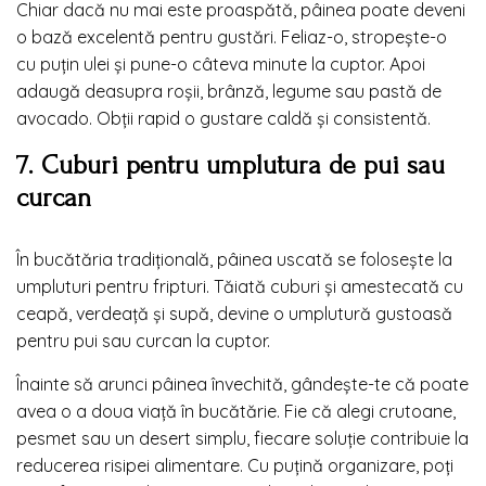
Chiar dacă nu mai este proaspătă, pâinea poate deveni
o bază excelentă pentru gustări. Feliaz-o, stropește-o
cu puțin ulei și pune-o câteva minute la cuptor. Apoi
adaugă deasupra roșii, brânză, legume sau pastă de
avocado. Obții rapid o gustare caldă și consistentă.
7. Cuburi pentru umplutura de pui sau
curcan
În bucătăria tradițională, pâinea uscată se folosește la
umpluturi pentru fripturi. Tăiată cuburi și amestecată cu
ceapă, verdeață și supă, devine o umplutură gustoasă
pentru pui sau curcan la cuptor.
Înainte să arunci pâinea învechită, gândește-te că poate
avea o a doua viață în bucătărie. Fie că alegi crutoane,
pesmet sau un desert simplu, fiecare soluție contribuie la
reducerea risipei alimentare. Cu puțină organizare, poți