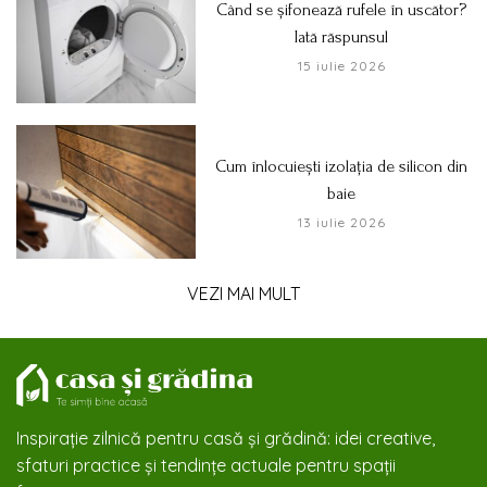
Când se șifonează rufele în uscător?
Iată răspunsul
15 iulie 2026
Cum înlocuiești izolația de silicon din
baie
13 iulie 2026
VEZI MAI MULT
Inspirație zilnică pentru casă și grădină: idei creative,
sfaturi practice și tendințe actuale pentru spații