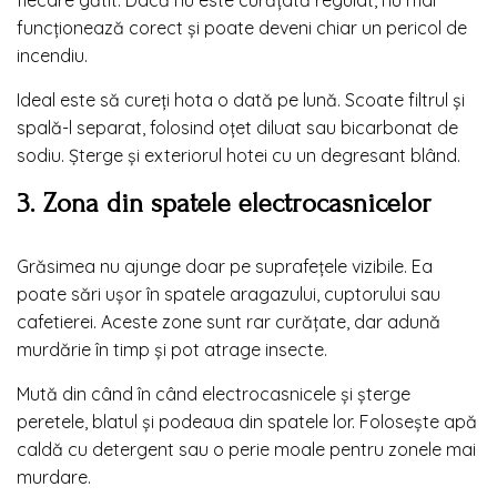
funcționează corect și poate deveni chiar un pericol de
incendiu.
Ideal este să cureți hota o dată pe lună. Scoate filtrul și
spală-l separat, folosind oțet diluat sau bicarbonat de
sodiu. Șterge și exteriorul hotei cu un degresant blând.
3. Zona din spatele electrocasnicelor
Grăsimea nu ajunge doar pe suprafețele vizibile. Ea
poate sări ușor în spatele aragazului, cuptorului sau
cafetierei. Aceste zone sunt rar curățate, dar adună
murdărie în timp și pot atrage insecte.
Mută din când în când electrocasnicele și șterge
peretele, blatul și podeaua din spatele lor. Folosește apă
caldă cu detergent sau o perie moale pentru zonele mai
murdare.