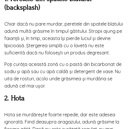
(backsplash)
Chiar dacă nu pare murdar, peretele din spatele blatului
adună multă grăsime în timpul gătitului. Stropii ajung pe
faianță și, în timp, aceasta își pierde luciul și devine
lipicioasă. Ștergerea simplă cu o lavetă nu este
suficientă dacă nu folosești un produs degresant.
Poți curăța această zonă cu o pastă din bicarbonat de
sodiu și apă sau cu apă caldă și detergent de vase. Nu
uita de rosturi, acolo unde grăsimea și murdăria se
adună cel mai ușor.
2. Hota
Hota se murdărește foarte repede, dar este adesea
ignorată. Fiind deasupra aragazului, adună grăsime la
fiecare gătit. Dacă nu este curățată regulat, nu mai