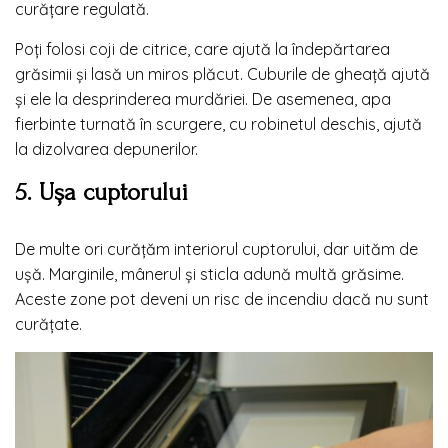
curățare regulată.
Poți folosi coji de citrice, care ajută la îndepărtarea
grăsimii și lasă un miros plăcut. Cuburile de gheață ajută
și ele la desprinderea murdăriei. De asemenea, apa
fierbinte turnată în scurgere, cu robinetul deschis, ajută
la dizolvarea depunerilor.
5. Ușa cuptorului
De multe ori curățăm interiorul cuptorului, dar uităm de
ușă. Marginile, mânerul și sticla adună multă grăsime.
Aceste zone pot deveni un risc de incendiu dacă nu sunt
curățate.