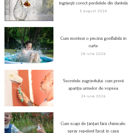
îngrijești corect perdelele din dantelă
3 august 2026
Cum montezi o piscină gonflabilă în
curte
28 iulie 2026
Secretele zugrăvitului: cum previi
apariția urmelor de vopsea
24 iulie 2026
Cum scapi de țânțari fără chimicale:
spray repelent făcut în casă