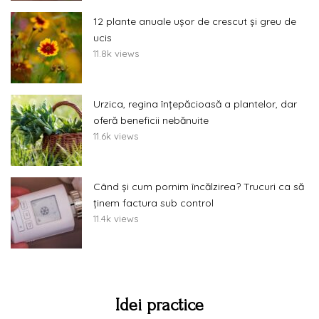
12 plante anuale ușor de crescut și greu de
ucis
11.8k views
Urzica, regina înțepăcioasă a plantelor, dar
oferă beneficii nebănuite
11.6k views
Când și cum pornim încălzirea? Trucuri ca să
ținem factura sub control
11.4k views
Idei practice