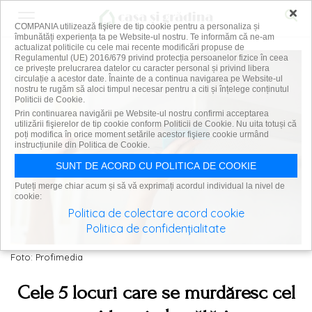
×
COMPANIA utilizează fişiere de tip cookie pentru a personaliza și
îmbunătăți experiența ta pe Website-ul nostru. Te informăm că ne-am
actualizat politicile cu cele mai recente modificări propuse de
Regulamentul (UE) 2016/679 privind protecția persoanelor fizice în ceea
ce privește prelucrarea datelor cu caracter personal și privind libera
circulație a acestor date. Înainte de a continua navigarea pe Website-ul
nostru te rugăm să aloci timpul necesar pentru a citi și înțelege conținutul
Politicii de Cookie.
Prin continuarea navigării pe Website-ul nostru confirmi acceptarea
utilizării fişierelor de tip cookie conform Politicii de Cookie. Nu uita totuși că
poți modifica în orice moment setările acestor fişiere cookie urmând
instrucțiunile din Politica de Cookie.
SUNT DE ACORD CU POLITICA DE COOKIE
Puteți merge chiar acum și să vă exprimați acordul individual la nivel de
cookie:
Politica de colectare acord cookie
Politica de confidențialitate
Foto: Profimedia
Cele 5 locuri care se murdăresc cel