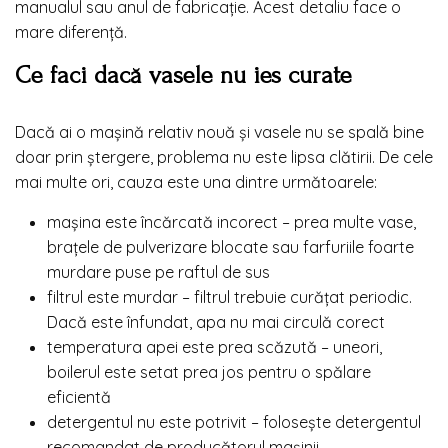
manualul sau anul de fabricație. Acest detaliu face o
mare diferență.
Ce faci dacă vasele nu ies curate
Dacă ai o mașină relativ nouă și vasele nu se spală bine
doar prin ștergere, problema nu este lipsa clătirii. De cele
mai multe ori, cauza este una dintre următoarele:
mașina este încărcată incorect – prea multe vase,
brațele de pulverizare blocate sau farfuriile foarte
murdare puse pe raftul de sus
filtrul este murdar – filtrul trebuie curățat periodic.
Dacă este înfundat, apa nu mai circulă corect
temperatura apei este prea scăzută – uneori,
boilerul este setat prea jos pentru o spălare
eficientă
detergentul nu este potrivit – folosește detergentul
recomandat de producătorul mașinii