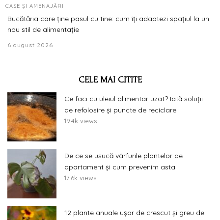
CASE ȘI AMENAJĂRI
Bucătăria care ține pasul cu tine: cum îți adaptezi spațiul la un
nou stil de alimentație
6 august 2026
CELE MAI CITITE
Ce faci cu uleiul alimentar uzat? Iată soluții
de refolosire și puncte de reciclare
19.4k views
De ce se usucă vârfurile plantelor de
apartament și cum prevenim asta
17.6k views
12 plante anuale ușor de crescut și greu de