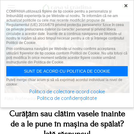
×
COMPANIA utilizează fişiere de tip cookie pentru a personaliza și
îmbunătăți experiența ta pe Website-ul nostru. Te informăm că ne-am
actualizat politicile cu cele mai recente modificări propuse de
Regulamentul (UE) 2016/679 privind protecția persoanelor fizice în ceea
ce privește prelucrarea datelor cu caracter personal și privind libera
circulație a acestor date. Înainte de a continua navigarea pe Website-ul
nostru te rugăm să aloci timpul necesar pentru a citi și înțelege conținutul
Politicii de Cookie.
Prin continuarea navigării pe Website-ul nostru confirmi acceptarea
utilizării fişierelor de tip cookie conform Politicii de Cookie. Nu uita totuși că
poți modifica în orice moment setările acestor fişiere cookie urmând
instrucțiunile din Politica de Cookie.
SUNT DE ACORD CU POLITICA DE COOKIE
Puteți merge chiar acum și să vă exprimați acordul individual la nivel de
cookie:
Politica de colectare acord cookie
Politica de confidențialitate
Foto: Profimedia
Curățăm sau clătim vasele înainte
de a le pune în mașina de spălat?
Iată răspunsul