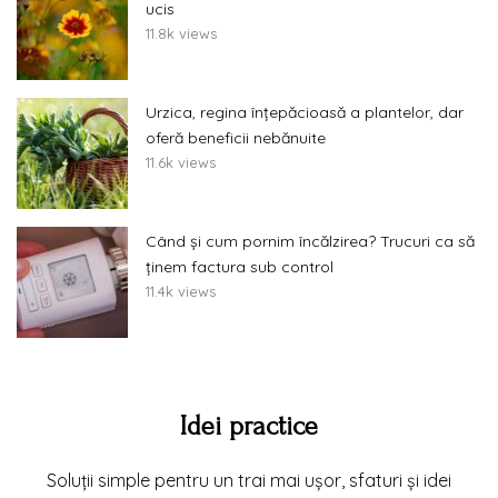
ucis
11.8k views
Urzica, regina înțepăcioasă a plantelor, dar
oferă beneficii nebănuite
11.6k views
Când și cum pornim încălzirea? Trucuri ca să
ținem factura sub control
11.4k views
Idei practice
Soluții simple pentru un trai mai ușor, sfaturi și idei