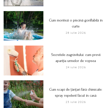
Cum montezi o piscină gonflabilă în
curte
28 iulie 2026
Secretele zugrăvitului: cum previi
apariția urmelor de vopsea
24 iulie 2026
Cum scapi de țânțari fără chimicale:
spray repelent făcut în casă
23 iulie 2026