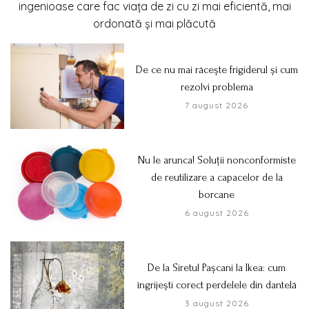
ingenioase care fac viața de zi cu zi mai eficientă, mai
ordonată și mai plăcută
De ce nu mai răcește frigiderul și cum
rezolvi problema
7 august 2026
Nu le arunca! Soluții nonconformiste
de reutilizare a capacelor de la
borcane
6 august 2026
De la Siretul Pașcani la Ikea: cum
îngrijești corect perdelele din dantelă
3 august 2026