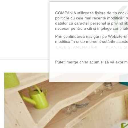
COMPANIA utilizează fişiere de tip cooki
politicile cu cele mai recente modificăr
datelor cu caracter personal și privind l
necesar pentru a citi și înțelege conținutu
Prin continuarea navigării pe Website-ul n
modifica în orice moment setările acestor
CASE ȘI AMENAJĂRI
PLANTE ȘI
Puteți merge chiar acum și să vă exprimaț