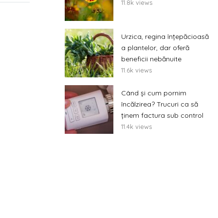
11.8k views
Urzica, regina înțepăcioasă
a plantelor, dar oferă
beneficii nebănuite
11.6k views
Când și cum pornim
încălzirea? Trucuri ca să
ținem factura sub control
11.4k views