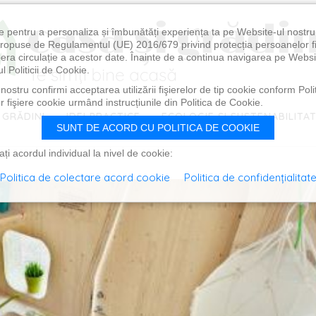
e pentru a personaliza și îmbunătăți experiența ta pe Website-ul nostr
i propuse de Regulamentul (UE) 2016/679 privind protecția persoanelor f
ibera circulație a acestor date. Înainte de a continua navigarea pe Websi
l Politicii de Cookie.
ostru confirmi acceptarea utilizării fişierelor de tip cookie conform Polit
 fişiere cookie urmând instrucțiunile din Politica de Cookie.
 GRĂDINI
IDEI PRACTICE
ECOLOGIE ȘI SUSTENABILITA
SUNT DE ACORD CU POLITICA DE COOKIE
i acordul individual la nivel de cookie:
Politica de colectare acord cookie
Politica de confidențialitat