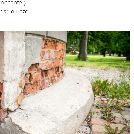
 concepte și
ut să dureze