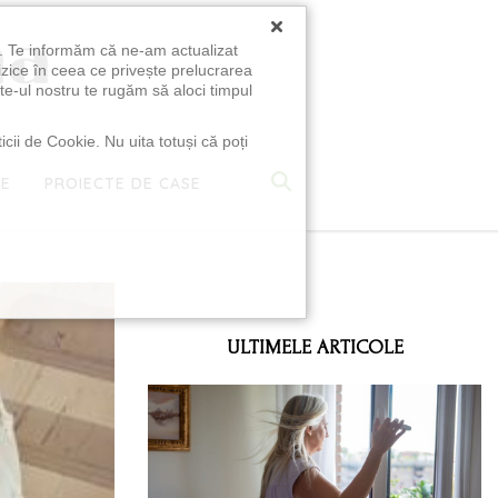
×
u. Te informăm că ne-am actualizat
izice în ceea ce privește prelucrarea
te-ul nostru te rugăm să aloci timpul
icii de Cookie. Nu uita totuși că poți
TE
PROIECTE DE CASE
e
ULTIMELE ARTICOLE