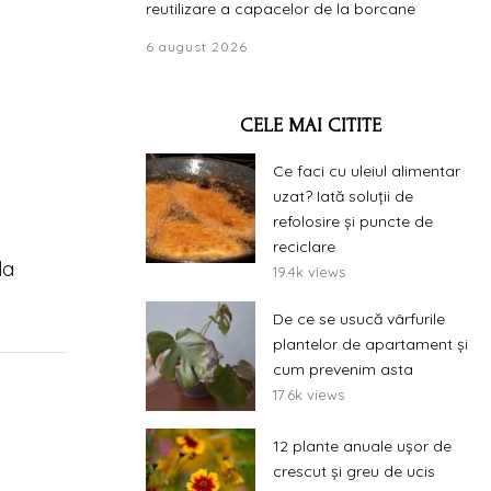
reutilizare a capacelor de la borcane
6 august 2026
CELE MAI CITITE
Ce faci cu uleiul alimentar
uzat? Iată soluții de
refolosire și puncte de
reciclare
la
19.4k views
De ce se usucă vârfurile
plantelor de apartament și
cum prevenim asta
17.6k views
12 plante anuale ușor de
crescut și greu de ucis