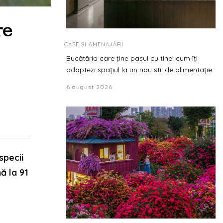
re
CASE ȘI AMENAJĂRI
Bucătăria care ține pasul cu tine: cum îți
adaptezi spațiul la un nou stil de alimentație
6 august 2026
specii
ă la 91