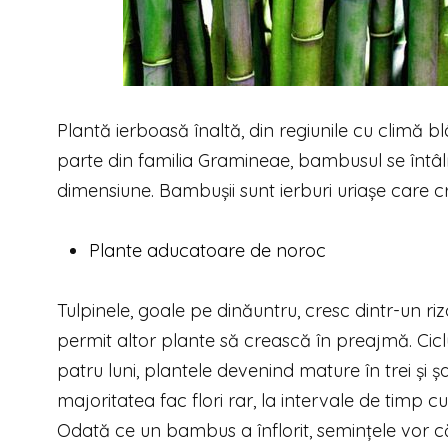
Plantă ierboasă înaltă, din regiunile cu climă 
parte din familia Gramineae, bambusul se întâln
dimensiune. Bambușii sunt ierburi uriașe care c
Plante aducatoare de noroc
Tulpinele, goale pe dinăuntru, cresc dintr-un r
permit altor plante să crească în preajmă. Ciclu
patru luni, plantele devenind mature în trei și ș
majoritatea fac flori rar, la intervale de timp cu
Odată ce un bambus a înflorit, semințele vor că