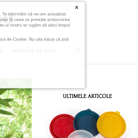
×
u. Te informăm că ne-am actualizat
izice în ceea ce privește prelucrarea
te-ul nostru te rugăm să aloci timpul
icii de Cookie. Nu uita totuși că poți
TE
PROIECTE DE CASE
e
ULTIMELE ARTICOLE