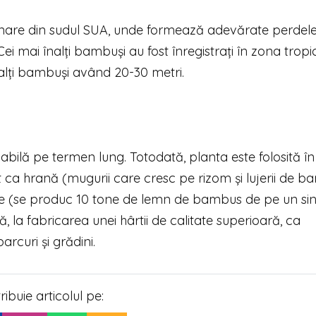
ginare din sudul SUA, unde formează adevărate perdele
ei mai înalți bambuși au fost înregistrați în zona tropi
înalți bambuși având 20-30 metri.
abilă pe termen lung. Totodată, planta este folosită în
tât ca hrană (mugurii care cresc pe rizom și lujerii de 
ție (se produc 10 tone de lemn de bambus de pe un si
lă, la fabricarea unei hârtii de calitate superioară, ca
rcuri și grădini.
tribuie articolul pe: