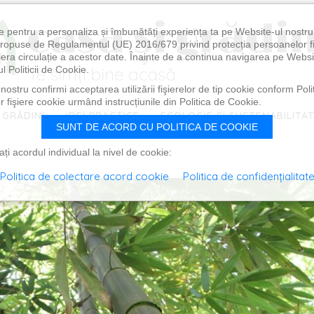
e pentru a personaliza și îmbunătăți experiența ta pe Website-ul nostr
i propuse de Regulamentul (UE) 2016/679 privind protecția persoanelor f
ibera circulație a acestor date. Înainte de a continua navigarea pe Websi
l Politicii de Cookie.
ostru confirmi acceptarea utilizării fişierelor de tip cookie conform Polit
 fişiere cookie urmând instrucțiunile din Politica de Cookie.
 GRĂDINI
IDEI PRACTICE
ECOLOGIE ȘI SUSTENABILITA
SUNT DE ACORD CU POLITICA DE COOKIE
i acordul individual la nivel de cookie:
Politica de colectare acord cookie
Politica de confidențialitat