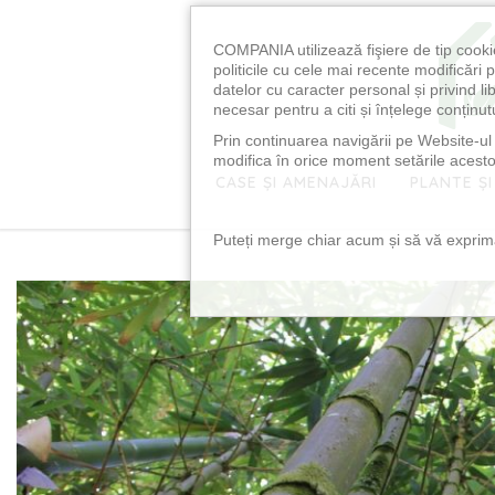
COMPANIA utilizează fişiere de tip cooki
politicile cu cele mai recente modificăr
datelor cu caracter personal și privind l
necesar pentru a citi și înțelege conținutu
Prin continuarea navigării pe Website-ul n
modifica în orice moment setările acestor
CASE ȘI AMENAJĂRI
PLANTE ȘI
Puteți merge chiar acum și să vă exprimaț