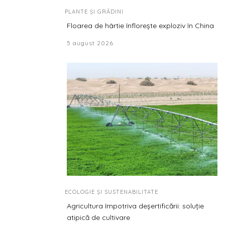
PLANTE ȘI GRĂDINI
Floarea de hârtie înflorește exploziv în China
5 august 2026
ECOLOGIE ȘI SUSTENABILITATE
Agricultura împotriva deșertificării: soluție
atipică de cultivare