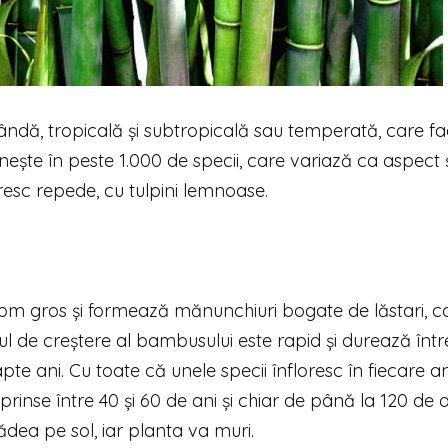
blândă, tropicală și subtropicală sau temperată, care f
ește în peste 1.000 de specii, care variază ca aspect ș
resc repede, cu tulpini lemnoase.
izom gros și formează mănunchiuri bogate de lăstari, c
l de creștere al bambusului este rapid și durează între 
apte ani. Cu toate că unele specii înfloresc în fiecare an
prinse între 40 și 60 de ani și chiar de până la 120 de a
dea pe sol, iar planta va muri.