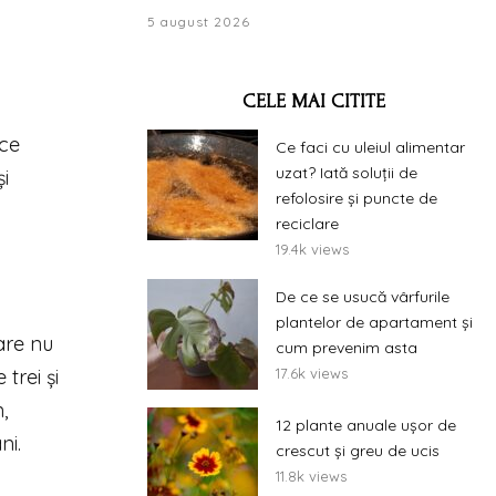
5 august 2026
CELE MAI CITITE
ace
Ce faci cu uleiul alimentar
uzat? Iată soluții de
i
refolosire și puncte de
reciclare
19.4k views
De ce se usucă vârfurile
plantelor de apartament și
are nu
cum prevenim asta
17.6k views
trei și
,
12 plante anuale ușor de
ni.
crescut și greu de ucis
11.8k views