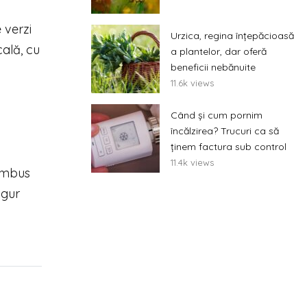
 verzi
Urzica, regina înțepăcioasă
cală, cu
a plantelor, dar oferă
beneficii nebănuite
11.6k views
Când și cum pornim
încălzirea? Trucuri ca să
ținem factura sub control
11.4k views
bambus
ngur