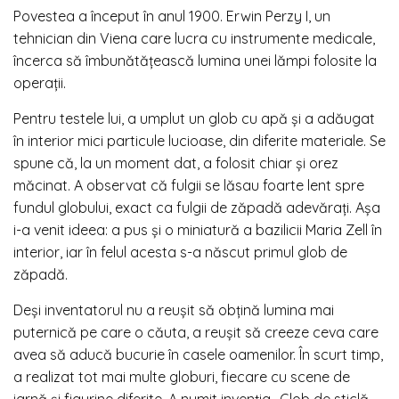
Povestea a început în anul 1900. Erwin Perzy I, un
tehnician din Viena care lucra cu instrumente medicale,
încerca să îmbunătățească lumina unei lămpi folosite la
operații.
Pentru testele lui, a umplut un glob cu apă și a adăugat
în interior mici particule lucioase, din diferite materiale. Se
spune că, la un moment dat, a folosit chiar și orez
măcinat. A observat că fulgii se lăsau foarte lent spre
fundul globului, exact ca fulgii de zăpadă adevărați. Așa
i-a venit ideea: a pus și o miniatură a bazilicii Maria Zell în
interior, iar în felul acesta s-a născut primul glob de
zăpadă.
Deși inventatorul nu a reușit să obțină lumina mai
puternică pe care o căuta, a reușit să creeze ceva care
avea să aducă bucurie în casele oamenilor. În scurt timp,
a realizat tot mai multe globuri, fiecare cu scene de
iarnă și figurine diferite. A numit invenția „Glob de sticlă