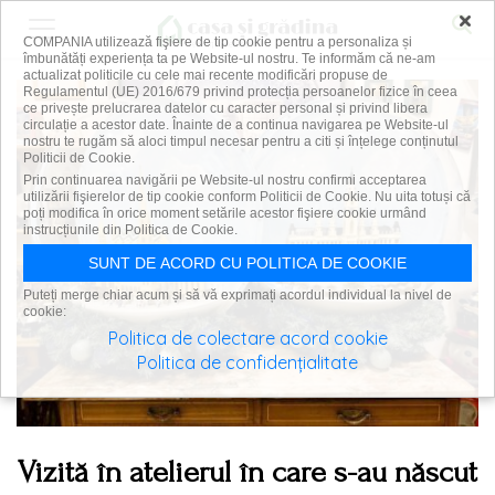
×
COMPANIA utilizează fişiere de tip cookie pentru a personaliza și
îmbunătăți experiența ta pe Website-ul nostru. Te informăm că ne-am
actualizat politicile cu cele mai recente modificări propuse de
Regulamentul (UE) 2016/679 privind protecția persoanelor fizice în ceea
ce privește prelucrarea datelor cu caracter personal și privind libera
circulație a acestor date. Înainte de a continua navigarea pe Website-ul
nostru te rugăm să aloci timpul necesar pentru a citi și înțelege conținutul
Politicii de Cookie.
Prin continuarea navigării pe Website-ul nostru confirmi acceptarea
utilizării fişierelor de tip cookie conform Politicii de Cookie. Nu uita totuși că
poți modifica în orice moment setările acestor fişiere cookie urmând
instrucțiunile din Politica de Cookie.
SUNT DE ACORD CU POLITICA DE COOKIE
Puteți merge chiar acum și să vă exprimați acordul individual la nivel de
cookie:
Politica de colectare acord cookie
Politica de confidențialitate
Vizită în atelierul în care s-au născut