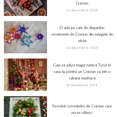
Crăciun
22 decembrie 2025
O artă pe cale de dispariție:
ornamente de Crăciun din mărgele de
sticlă
20 decembrie 2025
Cum să aduci magia rustică Tyrol în
casa ta, pentru un Crăciun ca într-o
cabană austriacă
18 decembrie 2025
Secretul coronițelor de Crăciun care
nu se ofilesc