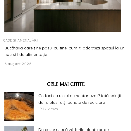
CASE ȘI AMENAJĂRI
Bucătăria care ține pasul cu tine: cum îți adaptezi spațiul la un
nou stil de alimentație
6 august 2026
CELE MAI CITITE
Ce faci cu uleiul alimentar uzat? Iată soluții
de refolosire și puncte de reciclare
19.4k views
De ce se usucă vârfurile plantelor de