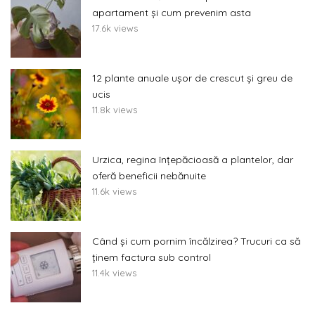
apartament și cum prevenim asta
17.6k views
12 plante anuale ușor de crescut și greu de
ucis
11.8k views
Urzica, regina înțepăcioasă a plantelor, dar
oferă beneficii nebănuite
11.6k views
Când și cum pornim încălzirea? Trucuri ca să
ținem factura sub control
11.4k views