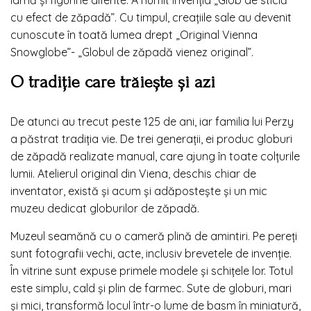
cu efect de zăpadă”. Cu timpul, creațiile sale au devenit
cunoscute în toată lumea drept „Original Vienna
Snowglobe”- „Globul de zăpadă vienez original”.
O tradiție care trăiește și azi
De atunci au trecut peste 125 de ani, iar familia lui Perzy
a păstrat tradiția vie. De trei generații, ei produc globuri
de zăpadă realizate manual, care ajung în toate colțurile
lumii. Atelierul original din Viena, deschis chiar de
inventator, există și acum și adăpostește și un mic
muzeu dedicat globurilor de zăpadă.
Muzeul seamănă cu o cameră plină de amintiri. Pe pereți
sunt fotografii vechi, acte, inclusiv brevetele de invenție.
În vitrine sunt expuse primele modele și schițele lor. Totul
este simplu, cald și plin de farmec. Sute de globuri, mari
și mici, transformă locul într-o lume de basm în miniatură,