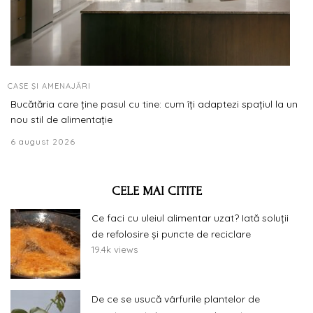
CASE ȘI AMENAJĂRI
Bucătăria care ține pasul cu tine: cum îți adaptezi spațiul la un
nou stil de alimentație
6 august 2026
CELE MAI CITITE
Ce faci cu uleiul alimentar uzat? Iată soluții
de refolosire și puncte de reciclare
19.4k views
De ce se usucă vârfurile plantelor de