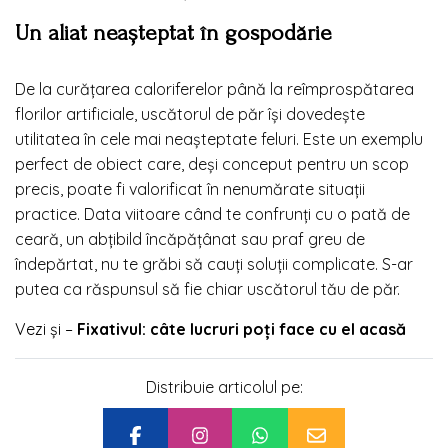
Un aliat neașteptat în gospodărie
De la curățarea caloriferelor până la reîmprospătarea
florilor artificiale, uscătorul de păr își dovedește
utilitatea în cele mai neașteptate feluri. Este un exemplu
perfect de obiect care, deși conceput pentru un scop
precis, poate fi valorificat în nenumărate situații
practice. Data viitoare când te confrunți cu o pată de
ceară, un abțibild încăpățânat sau praf greu de
îndepărtat, nu te grăbi să cauți soluții complicate. S-ar
putea ca răspunsul să fie chiar uscătorul tău de păr.
Vezi și –
Fixativul: câte lucruri poți face cu el acasă
Distribuie articolul pe: