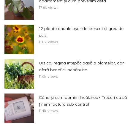
apartament și cum prevenim asta
17.6k views
12 plante anuale ușor de crescut și greu de
ucis
11.8k views
Urzica, regina înțepăcioasă a plantelor, dar
oferă beneficii nebănuite
11.6k views
Când și cum pornim încălzirea? Trucuri ca să
ținem factura sub control
11.4k views