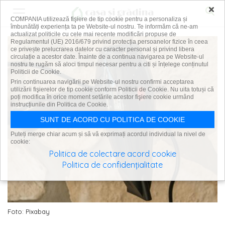
×
COMPANIA utilizează fişiere de tip cookie pentru a personaliza și
îmbunătăți experiența ta pe Website-ul nostru. Te informăm că ne-am
actualizat politicile cu cele mai recente modificări propuse de
Regulamentul (UE) 2016/679 privind protecția persoanelor fizice în ceea
ce privește prelucrarea datelor cu caracter personal și privind libera
circulație a acestor date. Înainte de a continua navigarea pe Website-ul
nostru te rugăm să aloci timpul necesar pentru a citi și înțelege conținutul
Politicii de Cookie.
Prin continuarea navigării pe Website-ul nostru confirmi acceptarea
utilizării fişierelor de tip cookie conform Politicii de Cookie. Nu uita totuși că
poți modifica în orice moment setările acestor fişiere cookie urmând
instrucțiunile din Politica de Cookie.
SUNT DE ACORD CU POLITICA DE COOKIE
Puteți merge chiar acum și să vă exprimați acordul individual la nivel de
cookie:
Politica de colectare acord cookie
Politica de confidențialitate
Foto: Pixabay