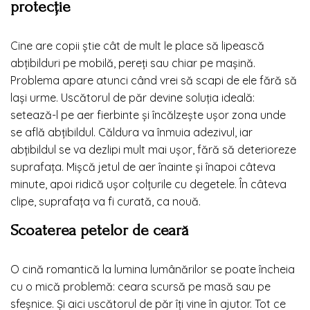
protecție
Cine are copii știe cât de mult le place să lipească
abțibilduri pe mobilă, pereți sau chiar pe mașină.
Problema apare atunci când vrei să scapi de ele fără să
lași urme. Uscătorul de păr devine soluția ideală:
setează-l pe aer fierbinte și încălzește ușor zona unde
se află abțibildul. Căldura va înmuia adezivul, iar
abțibildul se va dezlipi mult mai ușor, fără să deterioreze
suprafața. Mișcă jetul de aer înainte și înapoi câteva
minute, apoi ridică ușor colțurile cu degetele. În câteva
clipe, suprafața va fi curată, ca nouă.
Scoaterea petelor de ceară
O cină romantică la lumina lumânărilor se poate încheia
cu o mică problemă: ceara scursă pe masă sau pe
sfeșnice. Și aici uscătorul de păr îți vine în ajutor. Tot ce