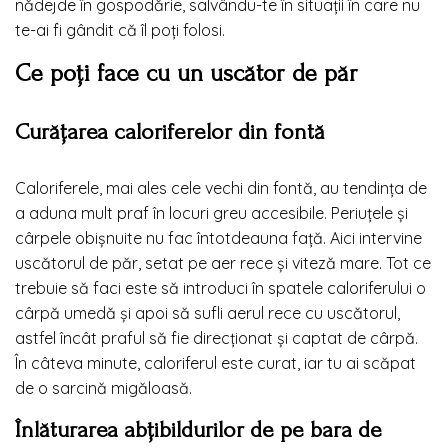
nădejde în gospodărie, salvându-te în situații în care nu
te-ai fi gândit că îl poți folosi.
Ce poți face cu un uscător de păr
Curățarea caloriferelor din fontă
Caloriferele, mai ales cele vechi din fontă, au tendința de
a aduna mult praf în locuri greu accesibile. Periuțele și
cârpele obișnuite nu fac întotdeauna față. Aici intervine
uscătorul de păr, setat pe aer rece și viteză mare. Tot ce
trebuie să faci este să introduci în spatele caloriferului o
cârpă umedă și apoi să sufli aerul rece cu uscătorul,
astfel încât praful să fie direcționat și captat de cârpă.
În câteva minute, caloriferul este curat, iar tu ai scăpat
de o sarcină migăloasă.
Înlăturarea abțibildurilor de pe bara de