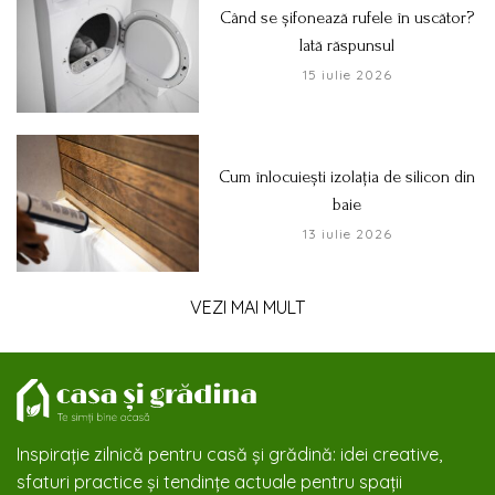
Când se șifonează rufele în uscător?
Iată răspunsul
15 iulie 2026
Cum înlocuiești izolația de silicon din
baie
13 iulie 2026
VEZI MAI MULT
Inspirație zilnică pentru casă și grădină: idei creative,
sfaturi practice și tendințe actuale pentru spații