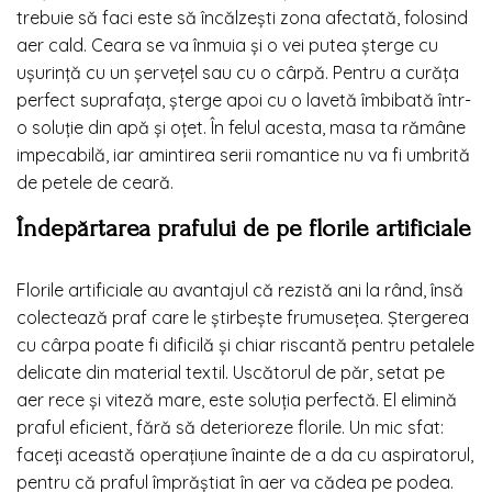
trebuie să faci este să încălzești zona afectată, folosind
aer cald. Ceara se va înmuia și o vei putea șterge cu
ușurință cu un șervețel sau cu o cârpă. Pentru a curăța
perfect suprafața, șterge apoi cu o lavetă îmbibată într-
o soluție din apă și oțet. În felul acesta, masa ta rămâne
impecabilă, iar amintirea serii romantice nu va fi umbrită
de petele de ceară.
Îndepărtarea prafului de pe florile artificiale
Florile artificiale au avantajul că rezistă ani la rând, însă
colectează praf care le știrbește frumusețea. Ștergerea
cu cârpa poate fi dificilă și chiar riscantă pentru petalele
delicate din material textil. Uscătorul de păr, setat pe
aer rece și viteză mare, este soluția perfectă. El elimină
praful eficient, fără să deterioreze florile. Un mic sfat:
faceți această operațiune înainte de a da cu aspiratorul,
pentru că praful împrăștiat în aer va cădea pe podea.