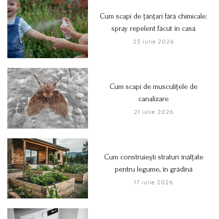
Cum scapi de țânțari fără chimicale:
spray repelent făcut în casă
23 iulie 2026
Cum scapi de musculițele de
canalizare
21 iulie 2026
Cum construiești straturi înălțate
pentru legume, în grădină
17 iulie 2026