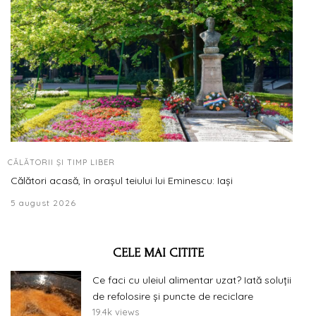
CĂLĂTORII ȘI TIMP LIBER
Călători acasă, în orașul teiului lui Eminescu: Iași
5 august 2026
CELE MAI CITITE
Ce faci cu uleiul alimentar uzat? Iată soluții
de refolosire și puncte de reciclare
19.4k views