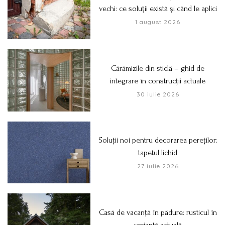
vechi: ce soluții există și când le aplici
1 august 2026
Cărămizile din sticlă – ghid de
integrare în construcții actuale
30 iulie 2026
Soluții noi pentru decorarea pereților:
tapetul lichid
27 iulie 2026
Casă de vacanță în pădure: rusticul în
variantă actuală