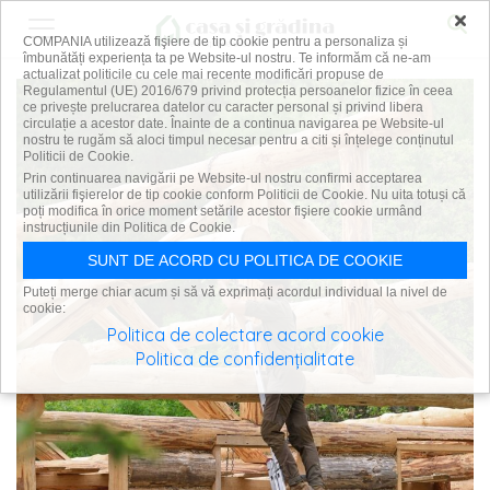
×
COMPANIA utilizează fişiere de tip cookie pentru a personaliza și
îmbunătăți experiența ta pe Website-ul nostru. Te informăm că ne-am
actualizat politicile cu cele mai recente modificări propuse de
Regulamentul (UE) 2016/679 privind protecția persoanelor fizice în ceea
ce privește prelucrarea datelor cu caracter personal și privind libera
circulație a acestor date. Înainte de a continua navigarea pe Website-ul
nostru te rugăm să aloci timpul necesar pentru a citi și înțelege conținutul
Politicii de Cookie.
Prin continuarea navigării pe Website-ul nostru confirmi acceptarea
utilizării fişierelor de tip cookie conform Politicii de Cookie. Nu uita totuși că
poți modifica în orice moment setările acestor fişiere cookie urmând
instrucțiunile din Politica de Cookie.
SUNT DE ACORD CU POLITICA DE COOKIE
Puteți merge chiar acum și să vă exprimați acordul individual la nivel de
cookie:
Politica de colectare acord cookie
Politica de confidențialitate