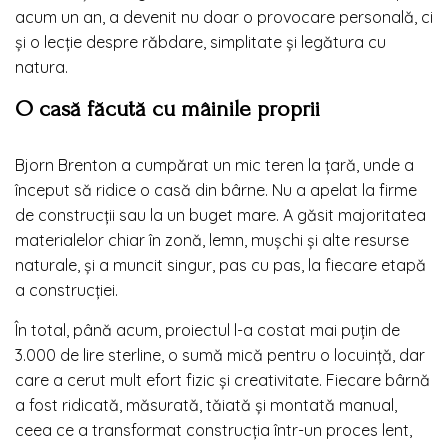
acum un an, a devenit nu doar o provocare personală, ci
și o lecție despre răbdare, simplitate și legătura cu
natura.
O casă făcută cu mâinile proprii
Bjorn Brenton a cumpărat un mic teren la țară, unde a
început să ridice o casă din bârne. Nu a apelat la firme
de construcții sau la un buget mare. A găsit majoritatea
materialelor chiar în zonă, lemn, mușchi și alte resurse
naturale, și a muncit singur, pas cu pas, la fiecare etapă
a construcției.
În total, până acum, proiectul l-a costat mai puțin de
3.000 de lire sterline, o sumă mică pentru o locuință, dar
care a cerut mult efort fizic și creativitate. Fiecare bârnă
a fost ridicată, măsurată, tăiată și montată manual,
ceea ce a transformat construcția într-un proces lent,