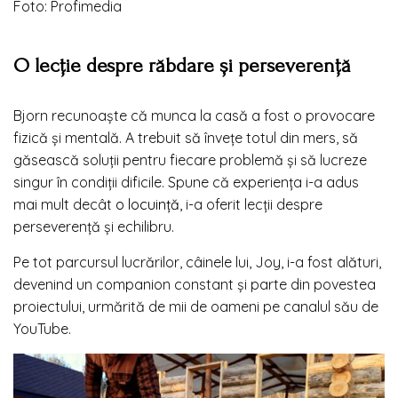
Foto: Profimedia
O lecție despre răbdare și perseverență
Bjorn recunoaște că munca la casă a fost o provocare
fizică și mentală. A trebuit să învețe totul din mers, să
găsească soluții pentru fiecare problemă și să lucreze
singur în condiții dificile. Spune că experiența i-a adus
mai mult decât
o locuință,
i-a oferit lecții despre
perseverență și echilibru.
Pe tot parcursul lucrărilor, câinele lui, Joy, i-a fost alături,
devenind un companion constant și parte din povestea
proiectului, urmărită de mii de oameni pe canalul său de
YouTube.