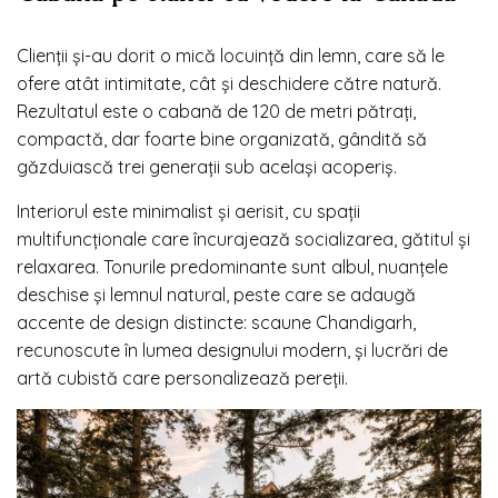
Clienții și-au dorit o mică locuință din lemn, care să le
ofere atât intimitate, cât și deschidere către natură.
Rezultatul este o cabană de 120 de metri pătrați,
compactă, dar foarte bine organizată, gândită să
găzduiască trei generații sub același acoperiș.
Interiorul este minimalist și aerisit, cu spații
multifuncționale care încurajează socializarea, gătitul și
relaxarea. Tonurile predominante sunt albul, nuanțele
deschise și lemnul natural, peste care se adaugă
accente de design distincte: scaune Chandigarh,
recunoscute în lumea designului modern, și lucrări de
artă cubistă care personalizează pereții.