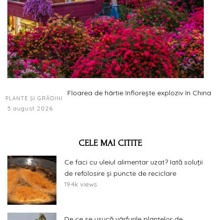
Floarea de hârtie înflorește exploziv în China
PLANTE ȘI GRĂDINI
5 august 2026
CELE MAI CITITE
Ce faci cu uleiul alimentar uzat? Iată soluții
de refolosire și puncte de reciclare
19.4k views
De ce se usucă vârfurile plantelor de