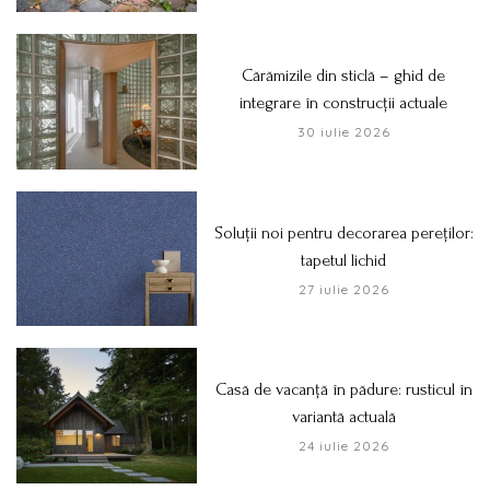
Cărămizile din sticlă – ghid de
integrare în construcții actuale
30 iulie 2026
Soluții noi pentru decorarea pereților:
tapetul lichid
27 iulie 2026
Casă de vacanță în pădure: rusticul în
variantă actuală
24 iulie 2026