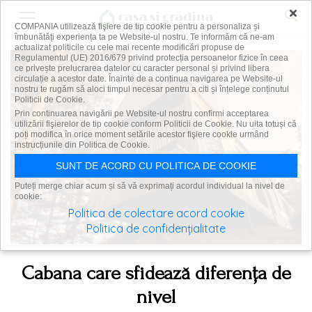
×
COMPANIA utilizează fişiere de tip cookie pentru a personaliza și
îmbunătăți experiența ta pe Website-ul nostru. Te informăm că ne-am
actualizat politicile cu cele mai recente modificări propuse de
Regulamentul (UE) 2016/679 privind protecția persoanelor fizice în ceea
ce privește prelucrarea datelor cu caracter personal și privind libera
circulație a acestor date. Înainte de a continua navigarea pe Website-ul
nostru te rugăm să aloci timpul necesar pentru a citi și înțelege conținutul
Politicii de Cookie.
Prin continuarea navigării pe Website-ul nostru confirmi acceptarea
utilizării fişierelor de tip cookie conform Politicii de Cookie. Nu uita totuși că
poți modifica în orice moment setările acestor fişiere cookie urmând
instrucțiunile din Politica de Cookie.
SUNT DE ACORD CU POLITICA DE COOKIE
Puteți merge chiar acum și să vă exprimați acordul individual la nivel de
cookie:
Politica de colectare acord cookie
Politica de confidențialitate
Cabana care sfidează diferența de
nivel