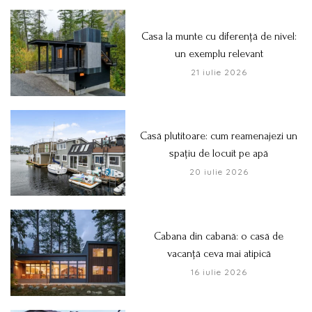
Casa la munte cu diferență de nivel:
un exemplu relevant
21 iulie 2026
Casă plutitoare: cum reamenajezi un
spațiu de locuit pe apă
20 iulie 2026
Cabana din cabană: o casă de
vacanță ceva mai atipică
16 iulie 2026