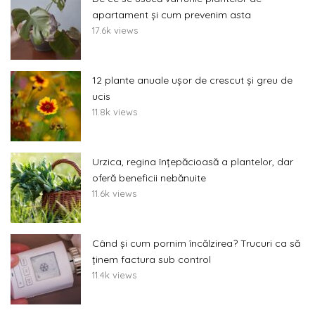
apartament și cum prevenim asta
17.6k views
12 plante anuale ușor de crescut și greu de
ucis
11.8k views
Urzica, regina înțepăcioasă a plantelor, dar
oferă beneficii nebănuite
11.6k views
Când și cum pornim încălzirea? Trucuri ca să
ținem factura sub control
11.4k views