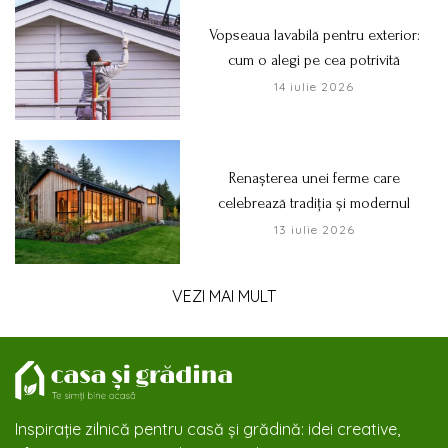
Vopseaua lavabilă pentru exterior:
cum o alegi pe cea potrivită
14 iulie 2026
Renașterea unei ferme care
celebrează tradiția și modernul
13 iulie 2026
VEZI MAI MULT
Inspirație zilnică pentru casă și grădină: idei creative,