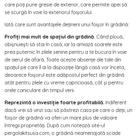
care poți pune gresie de exterior, care permite apei să
se scurgă în voie la exteriorul foișorului.
Iată care sunt avantajele deținerii unui foișor în grădină:
Profiți mai mult de spațiul din grădină.
Când plouă,
obișnuiești să stai în casă, iar la amiază soarele este
prea puternic în zilele senine pentru a te bucura în voie
de aerul de afară. Toate aceste absențe ale tale din
spațiul pe care îl ai la dispoziție lângă casă vor înceta,
deoarece foișorul este adăpostul perfect din grădină
atât pentru zilele cu vreme capricioasă, cât și pentru
orele caniculare din timpul verii.
Reprezintă o investiție foarte profitabilă.
Indiferent
dacă vrei să vinzi sau să păstrezi casa pe care o deții, un
foișor de grădină va oferi un mare plus de valoare
întregii proprietăți. După cum notează site-ul
pergolakitsusa.com, o grădină neamenajată scade