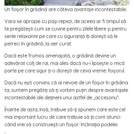
Un foișor în grădină are câteva avantaje incontestabile.
Vara se apropie cu pași repezi, de aceea ar fi timpul să
te pregătești cum se cuvine pentru zilele libere și pentru
serile relaxante pe care cu siguranță îți dorești să le
petreci în grădină, la aer curat.
Dacă este frumos amenajată, o grădină devine un
adevărat colț de rai, mai ales dacă nu-i lipsește o mică
parte pe care sigur ți-o dorești de ceva vreme: foișorul.
Dacă nu ești convins că ai nevoie de un foișor în grădina
ta, suntem pregătiți să-ți vorbim puțin despre avantajele
incontestabile ale deținerii unui astfel de „accesoriu”.
Înainte de asta, însă, trebuie să-ți spunem care este cel
mai important lucru de care trebuie să ții cont atunci
când vrei să construiești un foișor: înclinația podelei.