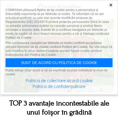
×
COMPANIA utilizează fişiere de tip cookie pentru a personaliza și
îmbunătăți experiența ta pe Website-ul nostru. Te informăm că ne-am
actualizat politicile cu cele mai recente modificări propuse de
Regulamentul (UE) 2016/679 privind protecția persoanelor fizice în ceea
ce privește prelucrarea datelor cu caracter personal și privind libera
circulație a acestor date. Înainte de a continua navigarea pe Website-ul
nostru te rugăm să aloci timpul necesar pentru a citi și înțelege conținutul
Politicii de Cookie.
Prin continuarea navigării pe Website-ul nostru confirmi acceptarea
utilizării fişierelor de tip cookie conform Politicii de Cookie. Nu uita totuși că
poți modifica în orice moment setările acestor fişiere cookie urmând
instrucțiunile din Politica de Cookie.
SUNT DE ACORD CU POLITICA DE COOKIE
Puteți merge chiar acum și să vă exprimați acordul individual la nivel de
cookie:
Politica de colectare acord cookie
Politica de confidențialitate
TOP 3 avantaje incontestabile ale
unui foișor în grădină