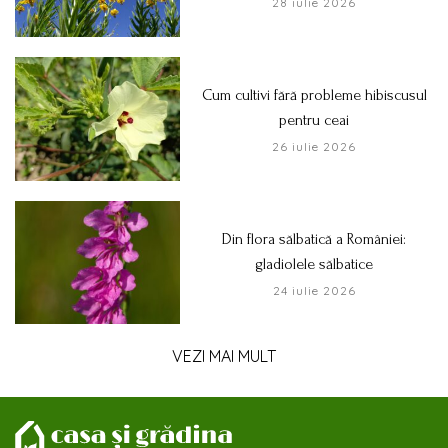
28 iulie 2026
Cum cultivi fără probleme hibiscusul
pentru ceai
26 iulie 2026
Din flora sălbatică a României:
gladiolele sălbatice
24 iulie 2026
VEZI MAI MULT