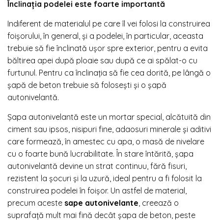
Înclinația podelei este foarte importantă
Indiferent de materialul pe care îl vei folosi la construirea
foișorului, în general, și a podelei, în particular, aceasta
trebuie să fie înclinată ușor spre exterior, pentru a evita
băltirea apei după ploaie sau după ce ai spălat-o cu
furtunul. Pentru ca înclinația să fie cea dorită, pe lângă o
șapă de beton trebuie să folosești și o șapă
autonivelantă.
Șapa autonivelantă este un mortar special, alcătuită din
ciment sau ipsos, nisipuri fine, adaosuri minerale și aditivi
care formează, în amestec cu apa, o masă de nivelare
cu o foarte bună lucrabilitate. În stare întărită, șapa
autonivelantă devine un strat continuu, fără fisuri,
rezistent la șocuri și la uzură, ideal pentru a fi folosit la
construirea podelei în foișor. Un astfel de material,
precum aceste
sape autonivelante
, creează o
suprafață mult mai fină decât șapa de beton, peste