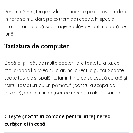
Pentru că ne ștergem zilnic picioarele pe el, covorul de la
intrare se murdărește extrem de repede, în special
atunci când plouă sau ninge. Spală-l cel puțin o dată pe
lună.
Tastatura de computer
Dacă ai știi cât de multe bacterii are tastatura ta, cel
mai probabil ai vrea să o arunci direct la gunoi. Scoate
toate tastele și spală-le, iar în timp ce se usucă curăță și
restul tastaturii cu un pămătuf (pentru a scăpa de
mizerie), apoi cu un bețisor de urechi cu alcool sanitar.
Citește și:
Sfaturi comode pentru întreținerea
curățeniei în casă