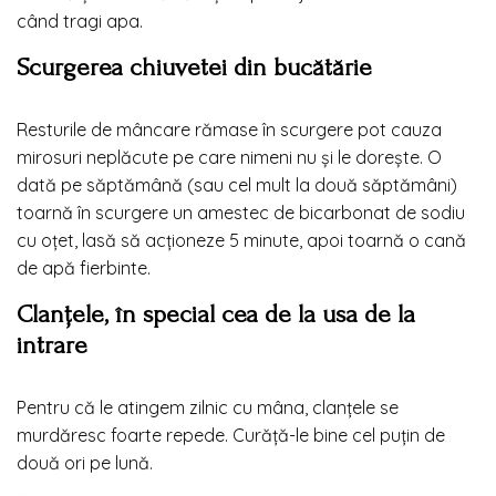
când tragi apa.
Scurgerea chiuvetei din bucătărie
Resturile de mâncare rămase în scurgere pot cauza
mirosuri neplăcute pe care nimeni nu și le dorește. O
dată pe săptămână (sau cel mult la două săptămâni)
toarnă în scurgere un amestec de bicarbonat de sodiu
cu oțet, lasă să acționeze 5 minute, apoi toarnă o cană
de apă fierbinte.
Clanțele, în special cea de la usa de la
intrare
Pentru că le atingem zilnic cu mâna, clanțele se
murdăresc foarte repede. Curăță-le bine cel puțin de
două ori pe lună.