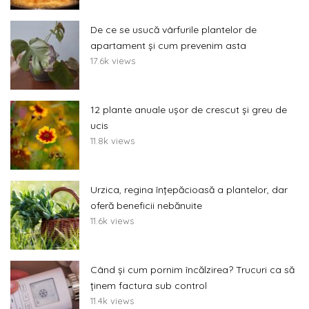
De ce se usucă vârfurile plantelor de
apartament și cum prevenim asta
17.6k views
12 plante anuale ușor de crescut și greu de
ucis
11.8k views
Urzica, regina înțepăcioasă a plantelor, dar
oferă beneficii nebănuite
11.6k views
Când și cum pornim încălzirea? Trucuri ca să
ținem factura sub control
11.4k views