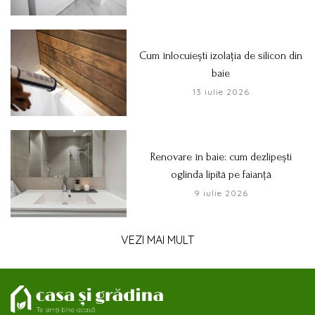
Cum înlocuiești izolația de silicon din
baie
13 iulie 2026
Renovare în baie: cum dezlipești
oglinda lipită pe faianță
9 iulie 2026
VEZI MAI MULT