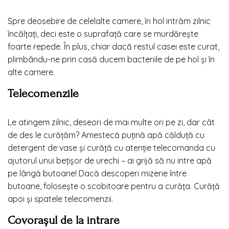
Spre deosebire de celelalte camere, în hol intrăm zilnic
încălțați, deci este o suprafață care se murdărește
foarte repede. În plus, chiar dacă restul casei este curat,
plimbându-ne prin casă ducem bacteriile de pe hol și în
alte camere.
Telecomenzile
Le atingem zilnic, deseori de mai multe ori pe zi, dar cât
de des le curățăm? Amestecă puțină apă călduță cu
detergent de vase și curăță cu atenție telecomanda cu
ajutorul unui bețișor de urechi – ai grijă să nu intre apă
pe lângă butoane! Dacă descoperi mizerie între
butoane, folosește o scobitoare pentru a curăța. Curăță
apoi și spatele telecomenzii.
Covorașul de la intrare