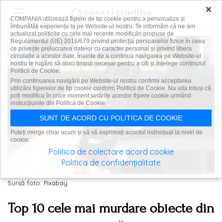
×
COMPANIA utilizează fişiere de tip cookie pentru a personaliza și
îmbunătăți experiența ta pe Website-ul nostru. Te informăm că ne-am
actualizat politicile cu cele mai recente modificări propuse de
Regulamentul (UE) 2016/679 privind protecția persoanelor fizice în ceea
ce privește prelucrarea datelor cu caracter personal și privind libera
circulație a acestor date. Înainte de a continua navigarea pe Website-ul
nostru te rugăm să aloci timpul necesar pentru a citi și înțelege conținutul
Politicii de Cookie.
Prin continuarea navigării pe Website-ul nostru confirmi acceptarea
utilizării fişierelor de tip cookie conform Politicii de Cookie. Nu uita totuși că
poți modifica în orice moment setările acestor fişiere cookie urmând
instrucțiunile din Politica de Cookie.
SUNT DE ACORD CU POLITICA DE COOKIE
Puteți merge chiar acum și să vă exprimați acordul individual la nivel de
cookie:
Politica de colectare acord cookie
Politica de confidențialitate
Sursă foto: Pixabay
Top 10 cele mai murdare obiecte din