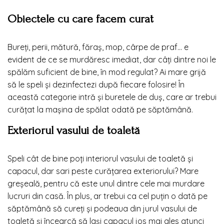
Obiectele cu care facem curat
Bureți, perii, mătură, făraș, mop, cârpe de praf… e
evident de ce se murdăresc imediat, dar câți dintre noi le
spălăm suficient de bine, în mod regulat? Ai mare grijă
să le speli și dezinfectezi după fiecare folosire! În
această categorie intră și buretele de duș, care ar trebui
curățat la mașina de spălat odată pe săptămână.
Exteriorul vasului de toaletă
Speli cât de bine poți interiorul vasului de toaletă și
capacul, dar sari peste curățarea exteriorului? Mare
greșeală, pentru că este unul dintre cele mai murdare
lucruri din casă. În plus, ar trebui ca cel puțin o dată pe
săptămână să cureți și podeaua din jurul vasului de
toaletă și încearcă să lași capacul jos mai ales atunci