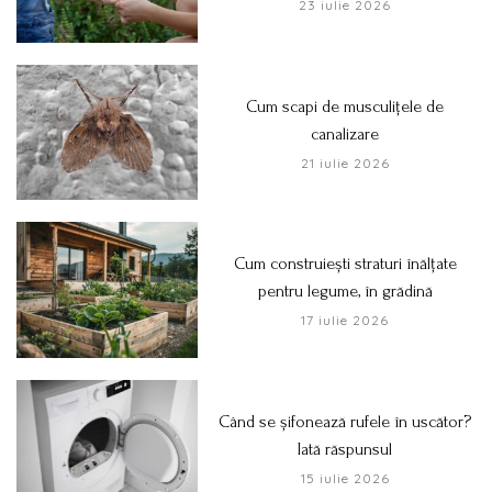
23 iulie 2026
Cum scapi de musculițele de
canalizare
21 iulie 2026
Cum construiești straturi înălțate
pentru legume, în grădină
17 iulie 2026
Când se șifonează rufele în uscător?
Iată răspunsul
15 iulie 2026