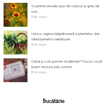
12 plante anuale ușor de crescut și greu de
ucis
11.8k views
Urzica, regina înțepăcioasă a plantelor, dar
oferă beneficii nebănuite
11.6k views
Când și cum pornim încălzirea? Trucuri ca să
ținem factura sub control
11.4k views
Bucătărie