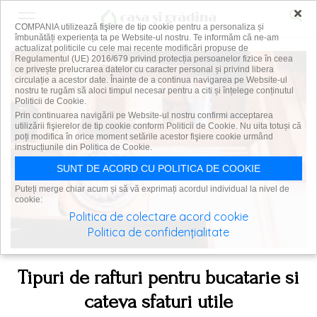
×
COMPANIA utilizează fişiere de tip cookie pentru a personaliza și
îmbunătăți experiența ta pe Website-ul nostru. Te informăm că ne-am
actualizat politicile cu cele mai recente modificări propuse de
Regulamentul (UE) 2016/679 privind protecția persoanelor fizice în ceea
ce privește prelucrarea datelor cu caracter personal și privind libera
circulație a acestor date. Înainte de a continua navigarea pe Website-ul
nostru te rugăm să aloci timpul necesar pentru a citi și înțelege conținutul
Politicii de Cookie.
Prin continuarea navigării pe Website-ul nostru confirmi acceptarea
utilizării fişierelor de tip cookie conform Politicii de Cookie. Nu uita totuși că
poți modifica în orice moment setările acestor fişiere cookie urmând
instrucțiunile din Politica de Cookie.
SUNT DE ACORD CU POLITICA DE COOKIE
Puteți merge chiar acum și să vă exprimați acordul individual la nivel de
cookie:
Politica de colectare acord cookie
Politica de confidențialitate
Tipuri de rafturi pentru bucatarie si
cateva sfaturi utile