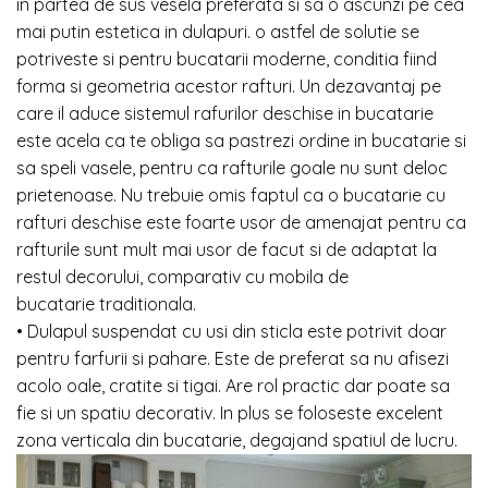
in partea de sus vesela preferata si sa o ascunzi pe cea
mai putin estetica in dulapuri. o astfel de solutie se
potriveste si pentru bucatarii moderne, conditia fiind
forma si geometria acestor rafturi. Un dezavantaj pe
care il aduce sistemul rafurilor deschise in bucatarie
este acela ca te obliga sa pastrezi ordine in bucatarie si
sa speli vasele, pentru ca rafturile goale nu sunt deloc
prietenoase. Nu trebuie omis faptul ca o bucatarie cu
rafturi deschise este foarte usor de amenajat pentru ca
rafturile sunt mult mai usor de facut si de adaptat la
restul decorului, comparativ cu mobila de
bucatarie traditionala.
• Dulapul suspendat cu usi din sticla este potrivit doar
pentru farfurii si pahare. Este de preferat sa nu afisezi
acolo oale, cratite si tigai. Are rol practic dar poate sa
fie si un spatiu decorativ. In plus se foloseste excelent
zona verticala din bucatarie, degajand spatiul de lucru.