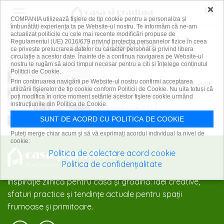
×
COMPANIA utilizează fişiere de tip cookie pentru a personaliza și
îmbunătăți experiența ta pe Website-ul nostru. Te informăm că ne-am
actualizat politicile cu cele mai recente modificări propuse de
usi culisante
Regulamentul (UE) 2016/679 privind protecția persoanelor fizice în ceea
ce privește prelucrarea datelor cu caracter personal și privind libera
circulație a acestor date. Înainte de a continua navigarea pe Website-ul
nostru te rugăm să aloci timpul necesar pentru a citi și înțelege conținutul
Politicii de Cookie.
Uși culisante versus uși clasice: cum
Prin continuarea navigării pe Website-ul nostru confirmi acceptarea
utilizării fişierelor de tip cookie conform Politicii de Cookie. Nu uita totuși că
alegi varianta potrivită
poți modifica în orice moment setările acestor fişiere cookie urmând
instrucțiunile din Politica de Cookie.
8 septembrie 2025
SUNT DE ACORD CU POLITICA DE COOKIE
Puteți merge chiar acum și să vă exprimați acordul individual la nivel de
cookie:
Politica de colectare acord cookie
Politica de confidențialitate
Inspirație zilnică pentru casă și grădină: idei creative,
sfaturi practice și tendințe actuale pentru spații
frumoase și primitoare.