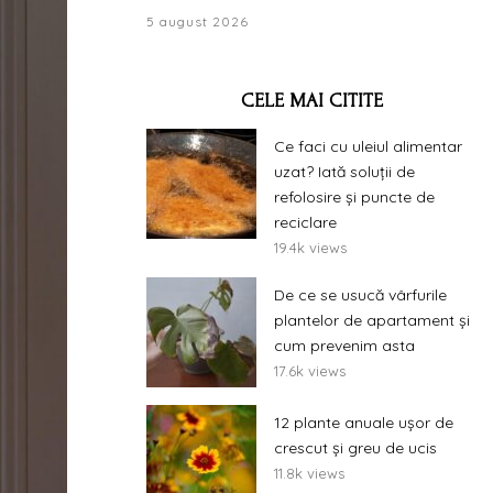
5 august 2026
CELE MAI CITITE
Ce faci cu uleiul alimentar
uzat? Iată soluții de
refolosire și puncte de
reciclare
19.4k views
De ce se usucă vârfurile
plantelor de apartament și
cum prevenim asta
17.6k views
12 plante anuale ușor de
crescut și greu de ucis
11.8k views