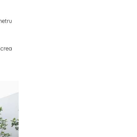
metru
 crea