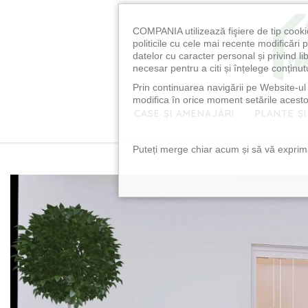
COMPANIA utilizează fişiere de tip cooki
politicile cu cele mai recente modificăr
datelor cu caracter personal și privind l
necesar pentru a citi și înțelege conținutu
Prin continuarea navigării pe Website-ul n
modifica în orice moment setările acestor
CASE ȘI AMENAJĂRI
PLANTE ȘI
Puteți merge chiar acum și să vă exprimaț