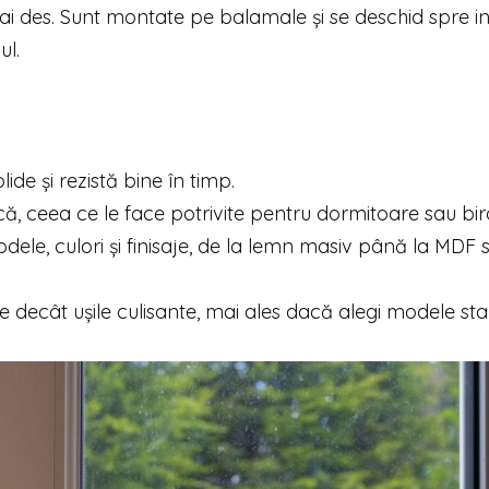
mai des. Sunt montate pe balamale și se deschid spre in
ul.
lide și rezistă bine în timp.
ică, ceea ce le face potrivite pentru dormitoare sau biro
ele, culori și finisaje, de la lemn masiv până la MDF 
ine decât ușile culisante, mai ales dacă alegi modele st