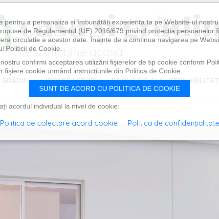
e pentru a personaliza și îmbunătăți experiența ta pe Website-ul nostr
i propuse de Regulamentul (UE) 2016/679 privind protecția persoanelor f
ibera circulație a acestor date. Înainte de a continua navigarea pe Websi
l Politicii de Cookie.
ostru confirmi acceptarea utilizării fişierelor de tip cookie conform Polit
 fişiere cookie urmând instrucțiunile din Politica de Cookie.
 GRĂDINI
IDEI PRACTICE
ECOLOGIE ȘI SUSTENABILITA
SUNT DE ACORD CU POLITICA DE COOKIE
i acordul individual la nivel de cookie:
Politica de colectare acord cookie
Politica de confidențialitat