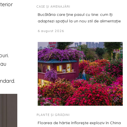
terior
CASE ȘI AMENAJĂRI
Bucătăria care ține pasul cu tine: cum îți
adaptezi spațiul la un nou stil de alimentație
6 august 2026
uri.
sau
andard.
PLANTE ȘI GRĂDINI
Floarea de hârtie înflorește exploziv în China