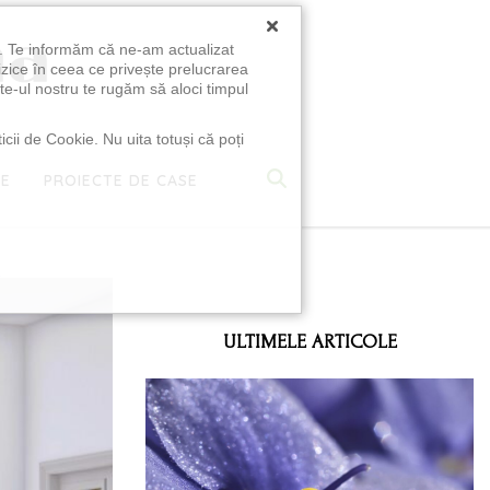
×
u. Te informăm că ne-am actualizat
izice în ceea ce privește prelucrarea
te-ul nostru te rugăm să aloci timpul
icii de Cookie. Nu uita totuși că poți
TE
PROIECTE DE CASE
e
ULTIMELE ARTICOLE