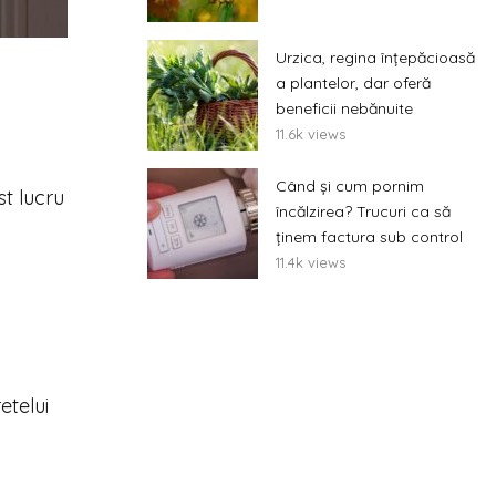
Urzica, regina înțepăcioasă
a plantelor, dar oferă
beneficii nebănuite
11.6k views
Când și cum pornim
t lucru
încălzirea? Trucuri ca să
ținem factura sub control
11.4k views
etelui