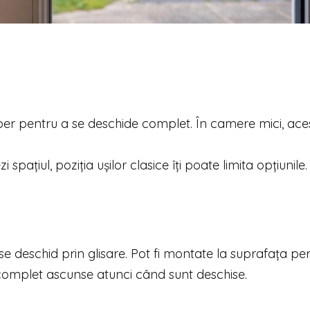
ber pentru a se deschide complet. În camere mici, aces
spațiul, poziția ușilor clasice îți poate limita opțiunile.
se deschid prin glisare. Pot fi montate la suprafața per
t complet ascunse atunci când sunt deschise.