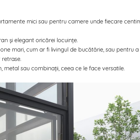
artamente mici sau pentru camere unde fiecare centi
și elegant oricărei locuințe.
a zone mari, cum ar fi livingul de bucătărie, sau pentru a
 retrase.
mn, metal sau combinații, ceea ce le face versatile.