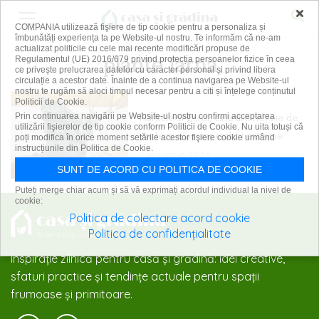
×
COMPANIA utilizează fişiere de tip cookie pentru a personaliza și
îmbunătăți experiența ta pe Website-ul nostru. Te informăm că ne-am
actualizat politicile cu cele mai recente modificări propuse de
plante iarna
Regulamentul (UE) 2016/679 privind protecția persoanelor fizice în ceea
ce privește prelucrarea datelor cu caracter personal și privind libera
circulație a acestor date. Înainte de a continua navigarea pe Website-ul
nostru te rugăm să aloci timpul necesar pentru a citi și înțelege conținutul
Politicii de Cookie.
Plantele și gerul: cine are nevoie de
Prin continuarea navigării pe Website-ul nostru confirmi acceptarea
utilizării fişierelor de tip cookie conform Politicii de Cookie. Nu uita totuși că
protecție la temperaturi extreme
poți modifica în orice moment setările acestor fişiere cookie urmând
instrucțiunile din Politica de Cookie.
7 ianuarie 2026
SUNT DE ACORD CU POLITICA DE COOKIE
Puteți merge chiar acum și să vă exprimați acordul individual la nivel de
cookie:
Politica de colectare acord cookie
Politica de confidențialitate
Inspirație zilnică pentru casă și grădină: idei creative,
sfaturi practice și tendințe actuale pentru spații
frumoase și primitoare.