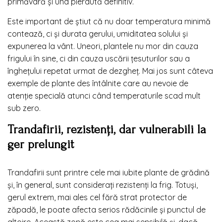
primăvară și una pierdută definitiv.
Este important de știut că nu doar temperatura minimă
contează, ci și durata gerului, umiditatea solului și
expunerea la vânt. Uneori, plantele nu mor din cauza
frigului în sine, ci din cauza uscării țesuturilor sau a
înghețului repetat urmat de dezgheț. Mai jos sunt câteva
exemple de plante des întâlnite care au nevoie de
atenție specială atunci când temperaturile scad mult
sub zero.
Trandafirii, rezistenți, dar vulnerabili la
ger prelungit
Trandafirii sunt printre cele mai iubite plante de grădină
și, în general, sunt considerați rezistenți la frig. Totuși,
gerul extrem, mai ales cel fără strat protector de
zăpadă, le poate afecta serios rădăcinile și punctul de