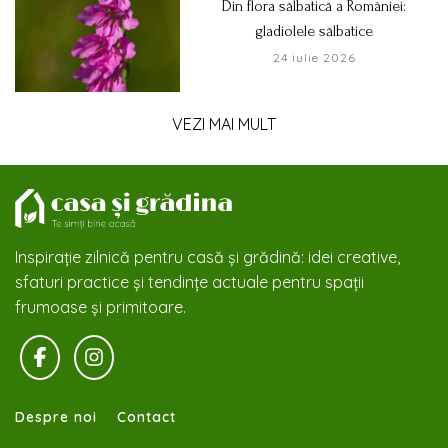
Din flora sălbatică a României:
gladiolele sălbatice
24 iulie 2026
VEZI MAI MULT
Inspirație zilnică pentru casă și grădină: idei creative,
sfaturi practice și tendințe actuale pentru spații
frumoase și primitoare.
Despre noi
Contact