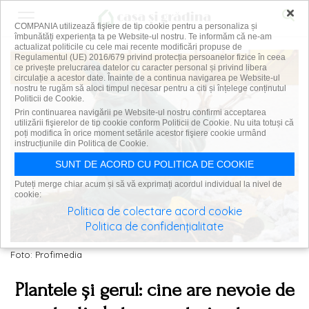
×
COMPANIA utilizează fişiere de tip cookie pentru a personaliza și
îmbunătăți experiența ta pe Website-ul nostru. Te informăm că ne-am
actualizat politicile cu cele mai recente modificări propuse de
Regulamentul (UE) 2016/679 privind protecția persoanelor fizice în ceea
ce privește prelucrarea datelor cu caracter personal și privind libera
circulație a acestor date. Înainte de a continua navigarea pe Website-ul
nostru te rugăm să aloci timpul necesar pentru a citi și înțelege conținutul
Politicii de Cookie.
Prin continuarea navigării pe Website-ul nostru confirmi acceptarea
utilizării fişierelor de tip cookie conform Politicii de Cookie. Nu uita totuși că
poți modifica în orice moment setările acestor fişiere cookie urmând
instrucțiunile din Politica de Cookie.
SUNT DE ACORD CU POLITICA DE COOKIE
Puteți merge chiar acum și să vă exprimați acordul individual la nivel de
cookie:
Politica de colectare acord cookie
Politica de confidențialitate
Foto: Profimedia
Plantele și gerul: cine are nevoie de