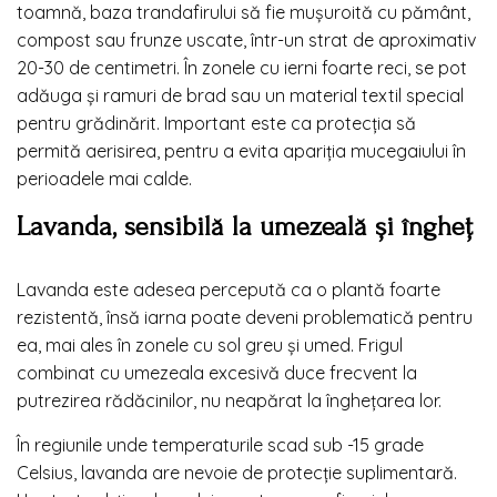
toamnă, baza trandafirului să fie mușuroită cu pământ,
compost sau frunze uscate, într-un strat de aproximativ
20-30 de centimetri. În zonele cu ierni foarte reci, se pot
adăuga și ramuri de brad sau un material textil special
pentru grădinărit. Important este ca protecția să
permită aerisirea, pentru a evita apariția mucegaiului în
perioadele mai calde.
Lavanda, sensibilă la umezeală și îngheț
Lavanda este adesea percepută ca o plantă foarte
rezistentă, însă iarna poate deveni problematică pentru
ea, mai ales în zonele cu sol greu și umed. Frigul
combinat cu umezeala excesivă duce frecvent la
putrezirea rădăcinilor, nu neapărat la înghețarea lor.
În regiunile unde temperaturile scad sub -15 grade
Celsius, lavanda are nevoie de protecție suplimentară.