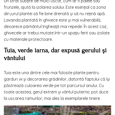
Un strat subțire de mulci uscat, cum ar fi paiele sau
frunzele, ajută la izolarea solului. Este esențial ca zona
din jurul plantei să fie bine drenată și să nu rețină apă.
Lavanda plantată în ghivece este și mai vulnerabilă,
deoarece pământul îngheață mai repede. În acest caz,
ghivecele ar trebui mutate într-un spațiu ferit sau izolate
cu materiale protectoare.
Tuia, verde iarna, dar expusă gerului și
vântului
Tuia este una dintre cele mai folosite plante pentru
garduri vii și decorarea grădinilor, datorită faptului că își
păstrează culoarea verde pe tot parcursul anului. Cu
toate acestea, gerul extrem și vântul puternic pot duce
la uscarea ramurilor, mai ales la exemplarele tinere.