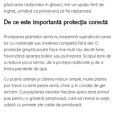
păstrarea rădăcinilor în ghiveci, într-un spațiu ferit de
îngheț, urmând ca primăvara să fie replantate.
De ce este importantă protecția corectă
Protejarea plantelor iarna nu înseamnă supraîncărcarea
lor cu materiale sau învelirea completă fără aer. O
protecție greșită poate face mai mult rău decât bine,
favorizând apariția bolilor sau putrezirea. Scopul este de
a reduce șocul termic, de a proteja rădăcinile și de a
limita pierderile de apă.
Cu puțină atenție și câteva măsuri simple, multe plante
pot trece cu bine peste iarnă, chiar și în condiții de ger
extrem. Cunoașterea nevoilor fiecărei specii este primul
pas pentru o grădină sănătoasă, care să revină la viață
odată cu primele zile calde de primăvară.