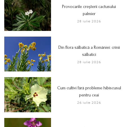
Provocarile creșterii cactusului
palmier
28 iulie 2026
Din flora sălbatică a României: crinii
sălbatici
28 iulie 2026
Cum cultivi fără probleme hibiscusul
pentru ceai
26 iulie 2026