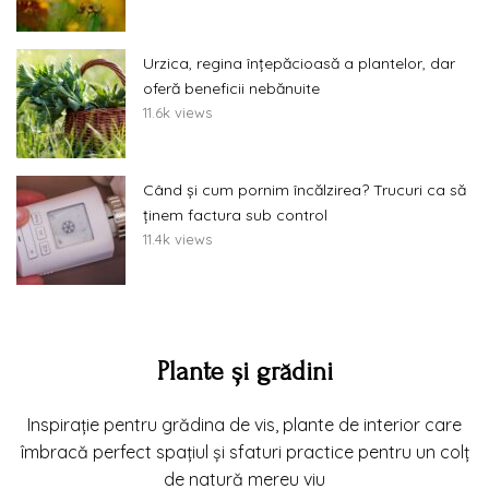
Urzica, regina înțepăcioasă a plantelor, dar
oferă beneficii nebănuite
11.6k views
Când și cum pornim încălzirea? Trucuri ca să
ținem factura sub control
11.4k views
Plante și grădini
Inspirație pentru grădina de vis, plante de interior care
îmbracă perfect spațiul și sfaturi practice pentru un colț
de natură mereu viu