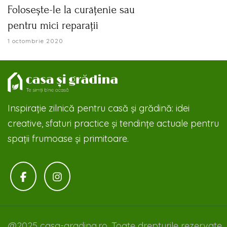
Folosește-le la curățenie sau
pentru mici reparații
1 octombrie 2020
Inspirație zilnică pentru casă și grădină: idei
creative, sfaturi practice și tendințe actuale pentru
spații frumoase și primitoare.
@2025 casa-gradina.ro. Toate drepturile rezervate