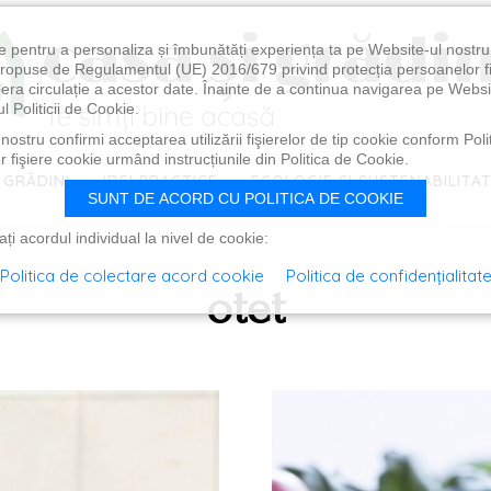
e pentru a personaliza și îmbunătăți experiența ta pe Website-ul nostr
i propuse de Regulamentul (UE) 2016/679 privind protecția persoanelor f
ibera circulație a acestor date. Înainte de a continua navigarea pe Websi
l Politicii de Cookie.
ostru confirmi acceptarea utilizării fişierelor de tip cookie conform Polit
 fişiere cookie urmând instrucțiunile din Politica de Cookie.
 GRĂDINI
IDEI PRACTICE
ECOLOGIE ȘI SUSTENABILITA
SUNT DE ACORD CU POLITICA DE COOKIE
i acordul individual la nivel de cookie:
Politica de colectare acord cookie
Politica de confidențialitat
otet