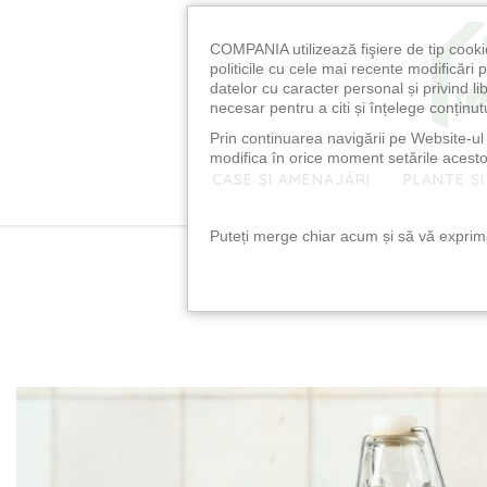
COMPANIA utilizează fişiere de tip cooki
politicile cu cele mai recente modificăr
datelor cu caracter personal și privind l
necesar pentru a citi și înțelege conținutu
Prin continuarea navigării pe Website-ul n
modifica în orice moment setările acestor
CASE ȘI AMENAJĂRI
PLANTE ȘI
Puteți merge chiar acum și să vă exprimaț