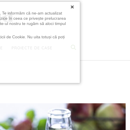
×
u. Te informăm că ne-am actualizat
izice în ceea ce privește prelucrarea
te-ul nostru te rugăm să aloci timpul
icii de Cookie. Nu uita totuși că poți
TE
PROIECTE DE CASE
e