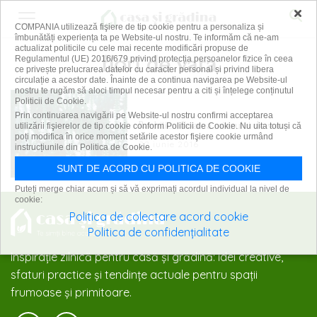
×
COMPANIA utilizează fişiere de tip cookie pentru a personaliza și
îmbunătăți experiența ta pe Website-ul nostru. Te informăm că ne-am
actualizat politicile cu cele mai recente modificări propuse de
flori de vara
Regulamentul (UE) 2016/679 privind protecția persoanelor fizice în ceea
ce privește prelucrarea datelor cu caracter personal și privind libera
circulație a acestor date. Înainte de a continua navigarea pe Website-ul
nostru te rugăm să aloci timpul necesar pentru a citi și înțelege conținutul
Politicii de Cookie.
Prin continuarea navigării pe Website-ul nostru confirmi acceptarea
Rachitica, floarea miezului de vara
utilizării fişierelor de tip cookie conform Politicii de Cookie. Nu uita totuși că
poți modifica în orice moment setările acestor fişiere cookie urmând
22 iunie 2016
instrucțiunile din Politica de Cookie.
SUNT DE ACORD CU POLITICA DE COOKIE
Puteți merge chiar acum și să vă exprimați acordul individual la nivel de
cookie:
Politica de colectare acord cookie
Politica de confidențialitate
Inspirație zilnică pentru casă și grădină: idei creative,
sfaturi practice și tendințe actuale pentru spații
frumoase și primitoare.