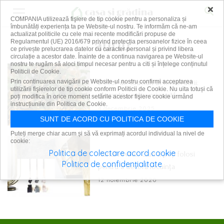
×
COMPANIA utilizează fişiere de tip cookie pentru a personaliza și
îmbunătăți experiența ta pe Website-ul nostru. Te informăm că ne-am
actualizat politicile cu cele mai recente modificări propuse de
auriu
Regulamentul (UE) 2016/679 privind protecția persoanelor fizice în ceea
ce privește prelucrarea datelor cu caracter personal și privind libera
circulație a acestor date. Înainte de a continua navigarea pe Website-ul
nostru te rugăm să aloci timpul necesar pentru a citi și înțelege conținutul
Politicii de Cookie.
Decor de Crăciun în tonuri aurii:
Prin continuarea navigării pe Website-ul nostru confirmi acceptarea
utilizării fişierelor de tip cookie conform Politicii de Cookie. Nu uita totuși că
eleganță pentru orice stil
poți modifica în orice moment setările acestor fişiere cookie urmând
instrucțiunile din Politica de Cookie.
4 decembrie 2025
SUNT DE ACORD CU POLITICA DE COOKIE
Puteți merge chiar acum și să vă exprimați acordul individual la nivel de
cookie:
Politica de colectare acord cookie
Auriul revine. Cum îl poți folosi
Politica de confidențialitate
pentru a decora locuința
12 noiembrie 2020