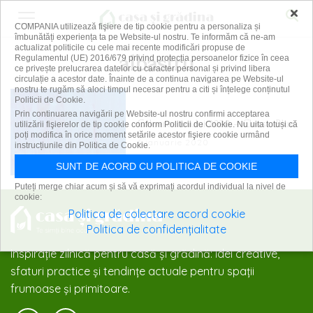
×
COMPANIA utilizează fişiere de tip cookie pentru a personaliza și
îmbunătăți experiența ta pe Website-ul nostru. Te informăm că ne-am
actualizat politicile cu cele mai recente modificări propuse de
albastru
Regulamentul (UE) 2016/679 privind protecția persoanelor fizice în ceea
ce privește prelucrarea datelor cu caracter personal și privind libera
circulație a acestor date. Înainte de a continua navigarea pe Website-ul
nostru te rugăm să aloci timpul necesar pentru a citi și înțelege conținutul
Politicii de Cookie.
Prin continuarea navigării pe Website-ul nostru confirmi acceptarea
Culoarea anului 2020 – Classic Blue
utilizării fişierelor de tip cookie conform Politicii de Cookie. Nu uita totuși că
poți modifica în orice moment setările acestor fişiere cookie urmând
6 ianuarie 2020
instrucțiunile din Politica de Cookie.
SUNT DE ACORD CU POLITICA DE COOKIE
Puteți merge chiar acum și să vă exprimați acordul individual la nivel de
cookie:
Politica de colectare acord cookie
Politica de confidențialitate
Inspirație zilnică pentru casă și grădină: idei creative,
sfaturi practice și tendințe actuale pentru spații
frumoase și primitoare.