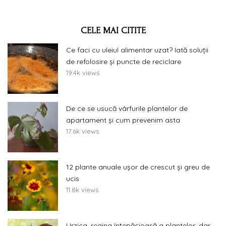
CELE MAI CITITE
Ce faci cu uleiul alimentar uzat? Iată soluții
de refolosire și puncte de reciclare
19.4k views
De ce se usucă vârfurile plantelor de
apartament și cum prevenim asta
17.6k views
12 plante anuale ușor de crescut și greu de
ucis
11.8k views
Urzica, regina înțepăcioasă a plantelor, dar