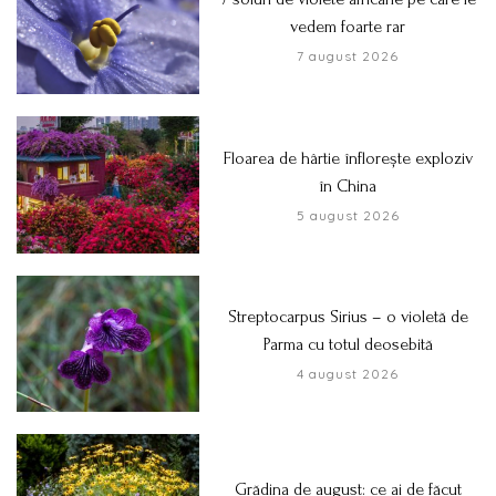
vedem foarte rar
7 august 2026
Floarea de hârtie înflorește exploziv
în China
5 august 2026
Streptocarpus Sirius – o violetă de
Parma cu totul deosebită
4 august 2026
Grădina de august: ce ai de făcut