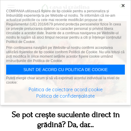
×
COMPANIA utilizează fişiere de tip cookie pentru a personaliza și
îmbunătăți experiența ta pe Website-ul nostru. Te informăm că ne-am
actualizat politicile cu cele mai recente modificări propuse de
Regulamentul (UE) 2016/679 privind protecția persoanelor fizice în ceea
ce privește prelucrarea datelor cu caracter personal și privind libera
circulație a acestor date. Înainte de a continua navigarea pe Website-ul
nostru te rugăm să aloci timpul necesar pentru a citi și înțelege conținutul
Politicii de Cookie.
Prin continuarea navigării pe Website-ul nostru confirmi acceptarea
utilizării fişierelor de tip cookie conform Politicii de Cookie. Nu uita totuși că
poți modifica în orice moment setările acestor fişiere cookie urmând
instrucțiunile din Politica de Cookie.
SUNT DE ACORD CU POLITICA DE COOKIE
Puteți merge chiar acum și să vă exprimați acordul individual la nivel de
cookie:
Politica de colectare acord cookie
Politica de confidențialitate
Se pot crește suculente direct în
grădină? Da, dar…