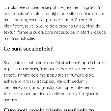
Da, plantele suculente se pot crește direct în grădină,
dar trebuie să le oferi condițiile potrivite: sol bine drenat,
mult soare și, eventual, protecție iarna. Cu puțină
planificare, te vei bucura de o grădină unică, plină de
texturi, forme și culori, care necesită puțin efort și aduce
multă satisfacție.
Ce sunt suculentele?
Suculentele
sunt plante care își stochează apa în frunze,
tulpini sau rădăcini, fiind astfel foarte rezistente la
secetă. Printre cele mai populare se numără aloe,
echeveria, crassula (copacul de jad), sedum și
sempervivum (iarba grasă). Sunt apreciate pentru
formele lor geometrice, culorile variate și întreținerea
ușoară.
Cum poți crește plante suculente în