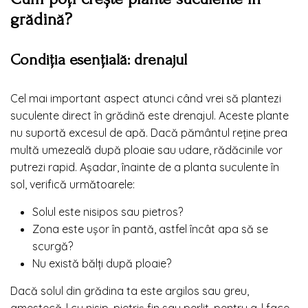
grădină?
Condiția esențială: drenajul
Cel mai important aspect atunci când vrei să plantezi
suculente direct în grădină este drenajul. Aceste plante
nu suportă excesul de apă. Dacă pământul reține prea
multă umezeală după ploaie sau udare, rădăcinile vor
putrezi rapid. Așadar, înainte de a planta suculente în
sol, verifică următoarele:
Solul este nisipos sau pietros?
Zona este ușor în pantă, astfel încât apa să se
scurgă?
Nu există bălți după ploaie?
Dacă solul din grădina ta este argilos sau greu,
amestecă-l cu nisip, pietriș fin sau perlit, pentru a-l face