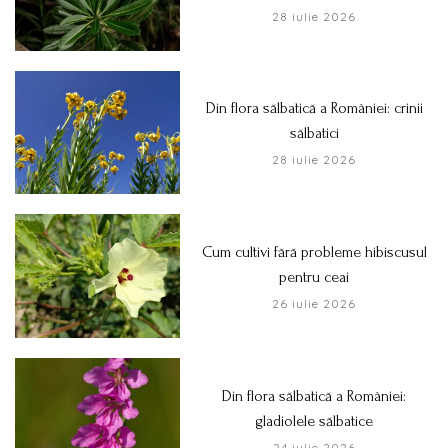
28 iulie 2026
Din flora sălbatică a României: crinii
sălbatici
28 iulie 2026
Cum cultivi fără probleme hibiscusul
pentru ceai
26 iulie 2026
Din flora sălbatică a României:
gladiolele sălbatice
24 iulie 2026