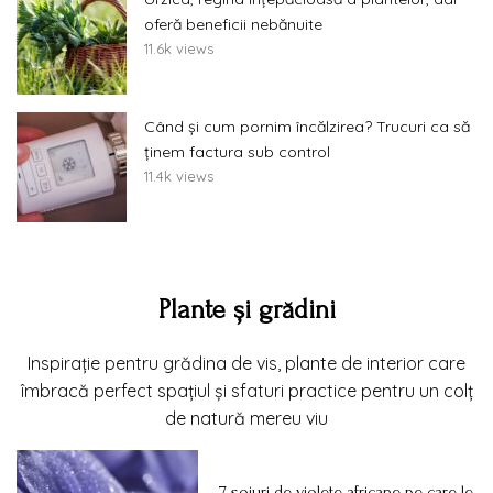
oferă beneficii nebănuite
11.6k views
Când și cum pornim încălzirea? Trucuri ca să
ținem factura sub control
11.4k views
Plante și grădini
Inspirație pentru grădina de vis, plante de interior care
îmbracă perfect spațiul și sfaturi practice pentru un colț
de natură mereu viu
7 soiuri de violete africane pe care le