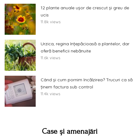
12 plante anuale ușor de crescut și greu de
ucis
11.8k views
Urzica, regina înțepăcioasă a plantelor, dar
oferă beneficii nebănuite
11.6k views
Când și cum pornim încălzirea? Trucuri ca să
ținem factura sub control
11.4k views
Case și amenajări