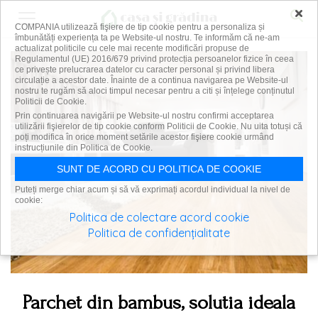
×
COMPANIA utilizează fişiere de tip cookie pentru a personaliza și
îmbunătăți experiența ta pe Website-ul nostru. Te informăm că ne-am
actualizat politicile cu cele mai recente modificări propuse de
Regulamentul (UE) 2016/679 privind protecția persoanelor fizice în ceea
ce privește prelucrarea datelor cu caracter personal și privind libera
circulație a acestor date. Înainte de a continua navigarea pe Website-ul
nostru te rugăm să aloci timpul necesar pentru a citi și înțelege conținutul
Politicii de Cookie.
Prin continuarea navigării pe Website-ul nostru confirmi acceptarea
utilizării fişierelor de tip cookie conform Politicii de Cookie. Nu uita totuși că
poți modifica în orice moment setările acestor fişiere cookie urmând
instrucțiunile din Politica de Cookie.
SUNT DE ACORD CU POLITICA DE COOKIE
Puteți merge chiar acum și să vă exprimați acordul individual la nivel de
cookie:
Politica de colectare acord cookie
Politica de confidențialitate
Parchet din bambus, solutia ideala