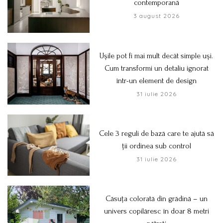
contemporană
3 august 2026
Ușile pot fi mai mult decât simple uși.
Cum transformi un detaliu ignorat
într-un element de design
31 iulie 2026
Cele 3 reguli de bază care te ajută să
ții ordinea sub control
31 iulie 2026
Căsuța colorată din grădină – un
univers copilăresc în doar 8 metri