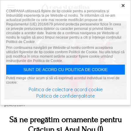
×
COMPANIA utilizează fişiere de tip cookie pentru a personaliza și
îmbunătăți experiența ta pe Website-ul nostru. Te informăm că ne-am
actualizat politicile cu cele mai recente modificări propuse de
Regulamentul (UE) 2016/679 privind protecția persoanelor fizice în ceea
ce privește prelucrarea datelor cu caracter personal și privind libera
circulație a acestor date. Înainte de a continua navigarea pe Website-ul
nostru te rugăm să aloci timpul necesar pentru a citi și înțelege conținutul
Politicii de Cookie.
Prin continuarea navigării pe Website-ul nostru confirmi acceptarea
utilizării fişierelor de tip cookie conform Politicii de Cookie. Nu uita totuși că
poți modifica în orice moment setările acestor fişiere cookie urmând
instrucțiunile din Politica de Cookie.
SUNT DE ACORD CU POLITICA DE COOKIE
Puteți merge chiar acum și să vă exprimați acordul individual la nivel de
cookie:
Politica de colectare acord cookie
Politica de confidențialitate
pexels.com
Să ne pregătim ornamente pentru
Crăciun și Anul Nou (I)