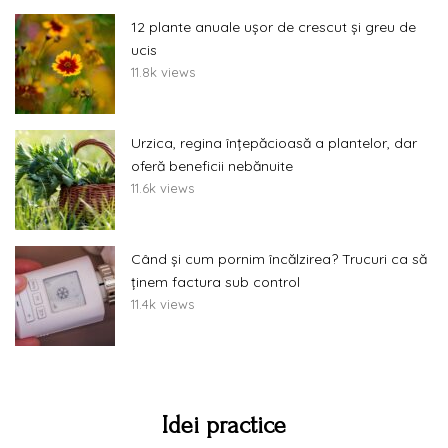
12 plante anuale ușor de crescut și greu de
ucis
11.8k views
Urzica, regina înțepăcioasă a plantelor, dar
oferă beneficii nebănuite
11.6k views
Când și cum pornim încălzirea? Trucuri ca să
ținem factura sub control
11.4k views
Idei practice