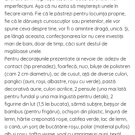
imperfecțiuni. Așa că nu ezita să meșterești unele în
fiecare iarnă. Fie că le păstrezi pentru locuința proprie,
fie că le dăruiești cunoscuților sau prietenilor, ele vor
spune ceva despre tine, vor fi o amintire dragă, unică. Și,
pe lângă aceasta, confecționarea lor nu cere investiții
mari de bani, doar de timp, căci sunt destul de
migăloase unele.
P
entru
decorațiunile
prezentate ai nevoie de: adeziv de
contact (tip prenadez), foarfecă, nuci, biluțe de polistiren
(cam 2 cm diametru), ac de cusut, ață de diverse culori,
panglici (aurii, roșii, albastre, roșu cu verde), pastă
decorativă aurie, culori acrilice, 2 pensule (una mai lată
pentru fundal și una mai îngustă pentru detalii), 2
figurine din lut (1,5 lei bucata), sârmă subțire, bețișor de
bambus (pentru frigărui), ochișori din plastic, lingură de
lemn, hârtie creponată roșie, catifea verde, lac de lemn,
o cană, un șorț de bucătărie roșu, polar (material pufos)
alb și roșu, tafta vișinie, voal cu imprimeuri aurii, textil