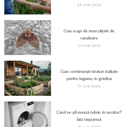
23 iulie 2026
Cum scapi de musculițele de
canalizare
21 iulie 2026
Cum construiești straturi înălțate
pentru legume, în grădină
17 iulie 2026
Când se șifonează rufele în uscător?
Iată răspunsul
15 iulie 2026