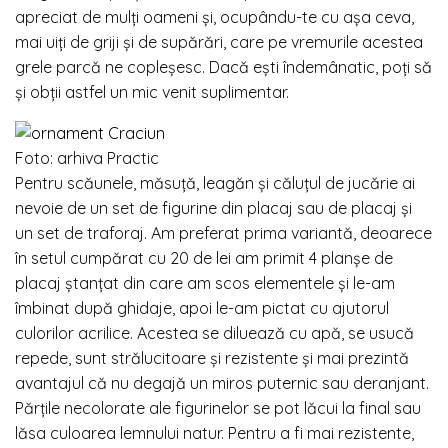
apreciat de mulți oameni și, ocupându-te cu așa ceva,
mai uiți de griji și de supărări, care pe vremurile acestea
grele parcă ne copleșesc. Dacă ești îndemânatic, poți să
și obții astfel un mic venit suplimentar.
Foto: arhiva Practic
Pentru scăunele, măsuță, leagăn și căluțul de jucărie ai
nevoie de un set de figurine din placaj sau de placaj și
un set de traforaj. Am preferat prima variantă, deoarece
în setul cumpărat cu 20 de lei am primit 4 planșe de
placaj ștanțat din care am scos elementele și le-am
îmbinat după ghidaje, apoi le-am pictat cu ajutorul
culorilor acrilice. Acestea se diluează cu apă, se usucă
repede, sunt strălucitoare și rezistente și mai prezintă
avantajul că nu degajă un miros puternic sau deranjant.
Părțile necolorate ale figurinelor se pot lăcui la final sau
lăsa culoarea lemnului natur. Pentru a fi mai rezistente,