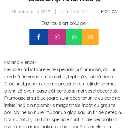
|
|
28 noiembrie 2017
MONICA
IDEI PRACTICE
Distribuie articolul pe:
Monica Viericiu
Fiecare sărbătoare este specială și frumoasă, dar nu
cred să fie vreuna mai mult așteptată și iubită decât
Crăciunul, pentru care ne pregătim cu toții din vreme,
atenți să avem casa cât curată și mai vesel decorată.
Frumoase și strălucitoare sunt decorațiunile cu care ne
îmbie încă din noiembrie magazinele, încât cu greu te
poți abține să nu iei măcar un glob sau un fir de beteală.
Dar cu totul și cu totul speciale sunt micile
decorațiuni
izvorâte din imaginația ta, chiar dacă au unele mici