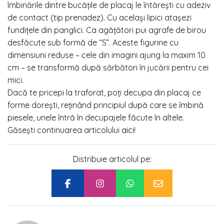
îmbinările dintre bucățile de placaj le întărești cu adeziv
de contact (tip prenadez). Cu același lipici atașezi
fundițele din panglici. Ca agățători pui agrafe de birou
desfăcute sub formă de “S”. Aceste figurine cu
dimensiuni reduse – cele din imagini ajung la maxim 10
cm – se transformă după sărbători în jucării pentru cei
mici.
Dacă te pricepi la traforat, poți decupa din placaj ce
forme dorești, reținând principiul după care se îmbină
piesele, unele întră în decupajele făcute în altele.
Găsești continuarea articolului
aici
!
Distribuie articolul pe: