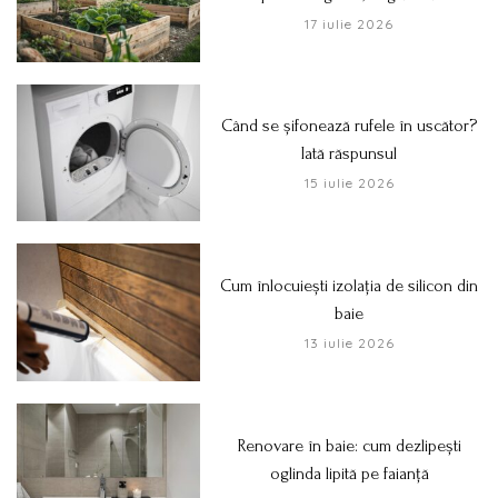
17 iulie 2026
Când se șifonează rufele în uscător?
Iată răspunsul
15 iulie 2026
Cum înlocuiești izolația de silicon din
baie
13 iulie 2026
Renovare în baie: cum dezlipești
oglinda lipită pe faianță