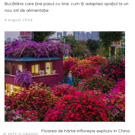
Bucătăria care ține pasul cu tine: cum îți adaptezi spațiul la un
nou stil de alimentație
6 august 2026
Floarea de hârtie înflorește exploziv în China
PLANTE ȘI GRĂDINI