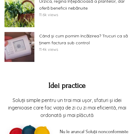
Urzica, regina înțepăcioasă a plantelor, dar
oferă beneficii nebănuite
11.6k views
Când și cum pornim încălzirea? Trucuri ca să
ținem factura sub control
11.4k views
Idei practice
Soluții simple pentru un trai mai ușor, sfaturi și idei
ingenioase care fac viața de zi cu zi mai eficientă, mai
ordonată și mai plăcută
Nu le arunca! Soluții nonconformiste