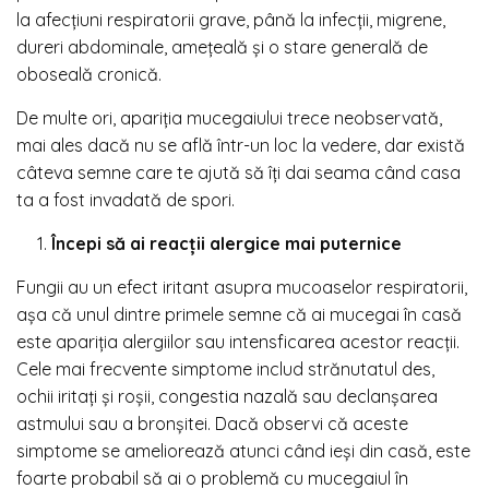
la afecțiuni respiratorii grave, până la infecții, migrene,
dureri abdominale, amețeală și o stare generală de
oboseală cronică.
De multe ori, apariția mucegaiului trece neobservată,
mai ales dacă nu se află într-un loc la vedere, dar există
câteva semne care te ajută să îți dai seama când casa
ta a fost invadată de spori.
Începi să ai reacții alergice mai puternice
Fungii au un efect iritant asupra mucoaselor respiratorii,
așa că unul dintre primele semne că ai mucegai în casă
este apariția alergiilor sau intensficarea acestor reacții.
Cele mai frecvente simptome includ strănutatul des,
ochii iritați și roșii, congestia nazală sau declanșarea
astmului sau a bronșitei. Dacă observi că aceste
simptome se ameliorează atunci când ieși din casă, este
foarte probabil să ai o problemă cu mucegaiul în