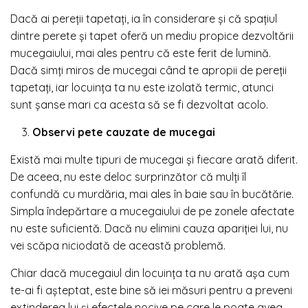
Dacă ai pereții tapetați, ia în considerare și că spațiul
dintre perete și tapet oferă un mediu propice dezvoltării
mucegaiului, mai ales pentru că este ferit de lumină.
Dacă simți miros de mucegai când te apropii de pereții
tapetați, iar locuința ta nu este izolată termic, atunci
sunt șanse mari ca acesta să se fi dezvoltat acolo.
Observi pete cauzate de mucegai
Există mai multe tipuri de mucegai și fiecare arată diferit.
De aceea, nu este deloc surprinzător că mulți îl
confundă cu murdăria, mai ales în baie sau în bucătărie.
Simpla îndepărtare a mucegaiului de pe zonele afectate
nu este suficientă. Dacă nu elimini cauza apariției lui, nu
vei scăpa niciodată de această problemă.
Chiar dacă mucegaiul din locuința ta nu arată așa cum
te-ai fi așteptat, este bine să iei măsuri pentru a preveni
extinderea lui și efectele nocive pe care le poate avea