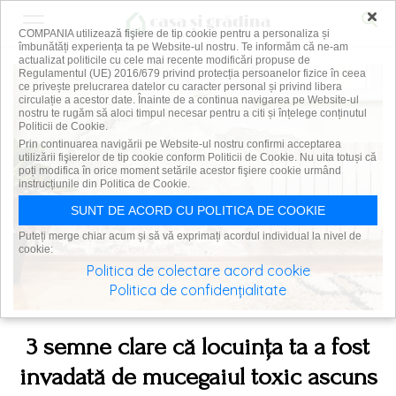
×
COMPANIA utilizează fişiere de tip cookie pentru a personaliza și
îmbunătăți experiența ta pe Website-ul nostru. Te informăm că ne-am
actualizat politicile cu cele mai recente modificări propuse de
Regulamentul (UE) 2016/679 privind protecția persoanelor fizice în ceea
ce privește prelucrarea datelor cu caracter personal și privind libera
circulație a acestor date. Înainte de a continua navigarea pe Website-ul
nostru te rugăm să aloci timpul necesar pentru a citi și înțelege conținutul
Politicii de Cookie.
Prin continuarea navigării pe Website-ul nostru confirmi acceptarea
utilizării fişierelor de tip cookie conform Politicii de Cookie. Nu uita totuși că
poți modifica în orice moment setările acestor fişiere cookie urmând
instrucțiunile din Politica de Cookie.
SUNT DE ACORD CU POLITICA DE COOKIE
Puteți merge chiar acum și să vă exprimați acordul individual la nivel de
cookie:
Politica de colectare acord cookie
Politica de confidențialitate
3 semne clare că locuința ta a fost
invadată de mucegaiul toxic ascuns