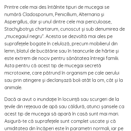
Printre cele mai des întâlnite tipuri de mucegai se
numără Cladosporium, Penicillium, Alternaria și
Aspergillus, dar și unul dintre cele mai periculoase,
Stachybotrys chartarum, cunoscut și sub denumirea de
„mucegaiul negru”. Acesta se dezvoltă mai ales pe
suprafețele bogate în celuloză, precum mobilierul din
lemn, blatul de bucătărie sau în teancurile de hârtie și
este extrem de nociv pentru sănătatea întregii familii.
Asta pentru că acest tip de mucegai secretă
microtoxine, care pătrund în organism pe cale aerului
sau prin atingere și declanșază boli atât la om, cât și la
animale.
Dacă ai avut o inundație în locuință sau scurgeri de la
țevile din rețeaua de apă sau căldură, atunci șansele ca
acest tip de mucegai să apară în casă sunt mai mari.
Asigură-te că suprafețele sunt complet uscate și că
umiditatea din încăperi este în parametri normali, iar pe