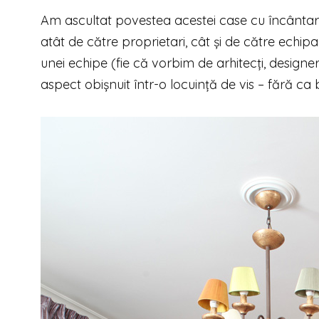
A
m ascultat povestea acestei case cu încântare
atât de către proprietari, cât și de către echi
unei echipe (fie că vorbim de arhitecți, designe
aspect obișnuit într-o locuință de vis – fără ca 