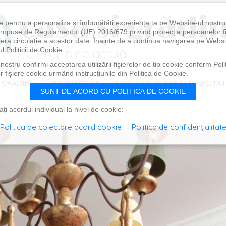
e pentru a personaliza și îmbunătăți experiența ta pe Website-ul nostr
i propuse de Regulamentul (UE) 2016/679 privind protecția persoanelor f
ibera circulație a acestor date. Înainte de a continua navigarea pe Websi
l Politicii de Cookie.
ostru confirmi acceptarea utilizării fişierelor de tip cookie conform Polit
 fişiere cookie urmând instrucțiunile din Politica de Cookie.
 GRĂDINI
IDEI PRACTICE
ECOLOGIE ȘI SUSTENABILITA
SUNT DE ACORD CU POLITICA DE COOKIE
i acordul individual la nivel de cookie:
Politica de colectare acord cookie
Politica de confidențialitat