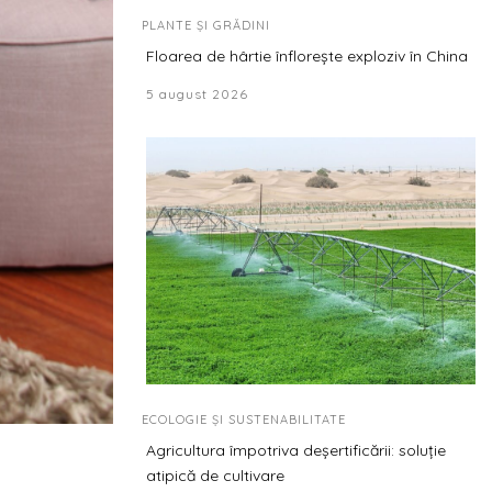
PLANTE ȘI GRĂDINI
Floarea de hârtie înflorește exploziv în China
5 august 2026
ECOLOGIE ȘI SUSTENABILITATE
Agricultura împotriva deșertificării: soluție
atipică de cultivare