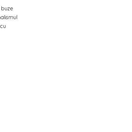
e buze
nalismul
 cu