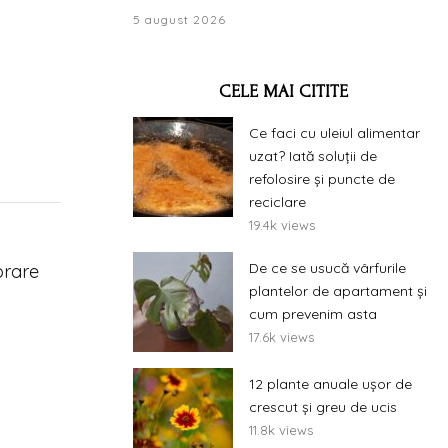
5 august 2026
CELE MAI CITITE
Ce faci cu uleiul alimentar
uzat? Iată soluții de
refolosire și puncte de
reciclare
19.4k views
De ce se usucă vârfurile
orare
plantelor de apartament și
cum prevenim asta
17.6k views
12 plante anuale ușor de
crescut și greu de ucis
11.8k views