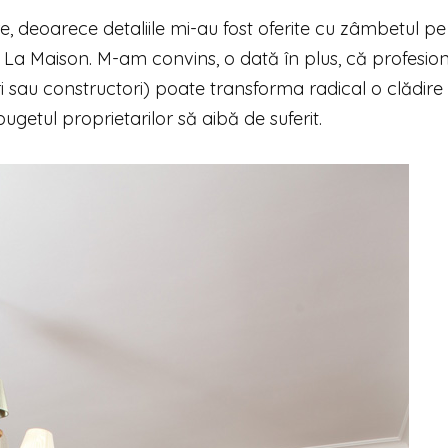
, deoarece detaliile mi-au fost oferite cu zâmbetul p
pa La Maison. M-am convins, o dată în plus, că profesio
ri sau constructori) poate transforma radical o clădire
bugetul proprietarilor să aibă de suferit.