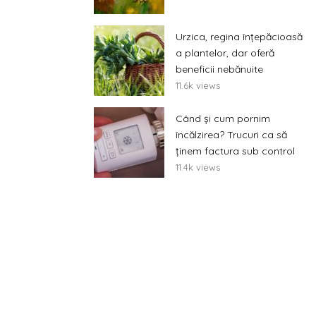
Urzica, regina înțepăcioasă
a plantelor, dar oferă
beneficii nebănuite
11.6k views
Când și cum pornim
încălzirea? Trucuri ca să
ținem factura sub control
11.4k views