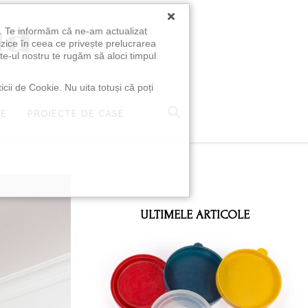
×
u. Te informăm că ne-am actualizat
izice în ceea ce privește prelucrarea
te-ul nostru te rugăm să aloci timpul
icii de Cookie. Nu uita totuși că poți
TE
PROIECTE DE CASE
e
ULTIMELE ARTICOLE