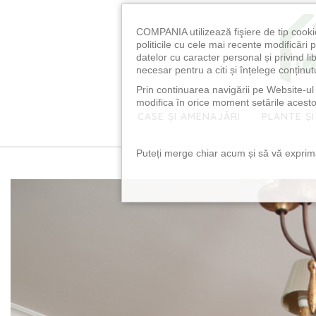
COMPANIA utilizează fişiere de tip cooki
politicile cu cele mai recente modificăr
datelor cu caracter personal și privind l
necesar pentru a citi și înțelege conținutu
Prin continuarea navigării pe Website-ul n
modifica în orice moment setările acestor
CASE ȘI AMENAJĂRI
PLANTE ȘI
Puteți merge chiar acum și să vă exprimaț