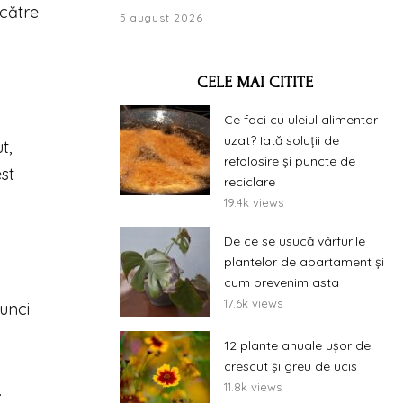
 către
5 august 2026
CELE MAI CITITE
Ce faci cu uleiul alimentar
uzat? Iată soluții de
t,
refolosire și puncte de
st
reciclare
19.4k views
De ce se usucă vârfurile
plantelor de apartament și
cum prevenim asta
17.6k views
unci
12 plante anuale ușor de
crescut și greu de ucis
11.8k views
.