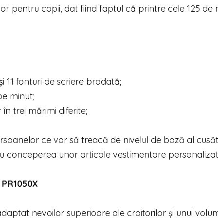
lor pentru copii, dat fiind faptul că printre cele 125 d
i 11 fonturi de scriere brodată;
e minut;
în trei mărimi diferite;
persoanelor ce vor să treacă de nivelul de bază al cusăt
tru conceperea unor articole vestimentare personalizat
X PR1050X
adaptat nevoilor superioare ale croitorilor și unui volu