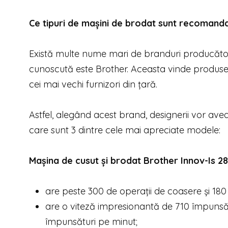
Ce tipuri de mașini de brodat sunt recomand
Există multe nume mari de branduri producătoa
cunoscută este Brother. Aceasta vinde produse
cei mai vechi furnizori din țară.
Astfel, alegând acest brand, designerii vor avea
care sunt 3 dintre cele mai apreciate modele:
Mașina de cusut și brodat Brother Innov-
Is 2
are peste 300 de operații de coasere și 180
are o viteză impresionantă de 710 împunsăt
împunsături pe minut;