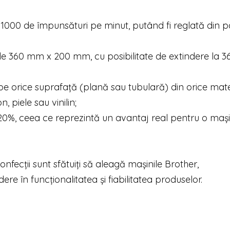
000 de împunsături pe minut, putând fi reglată din 
de 360 mm x 200 mm, cu posibilitate de extindere la
pe orice suprafață (plană sau tubulară) din orice mate
n, piele sau vinilin;
 20%, ceea ce reprezintă un avantaj real pentru o maș
 confecții sunt sfătuiți să aleagă mașinile Brother,
e în funcționalitatea și fiabilitatea produselor.