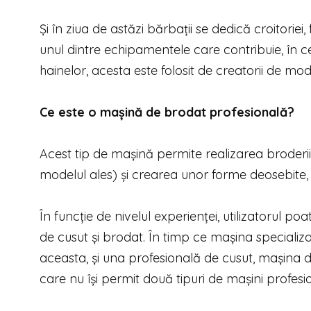
Și în ziua de astăzi bărbații se dedică croitoriei,
unul dintre echipamentele care contribuie, în c
hainelor, acesta este folosit de creatorii de mod
Ce este o mașină de brodat profesională?
Acest tip de mașină permite realizarea broderiilo
modelul ales) și crearea unor forme deosebite, p
În funcție de nivelul experienței, utilizatorul p
de cusut și brodat. În timp ce mașina specializ
aceasta, și una profesională de cusut, mașina d
care nu își permit două tipuri de mașini profesi