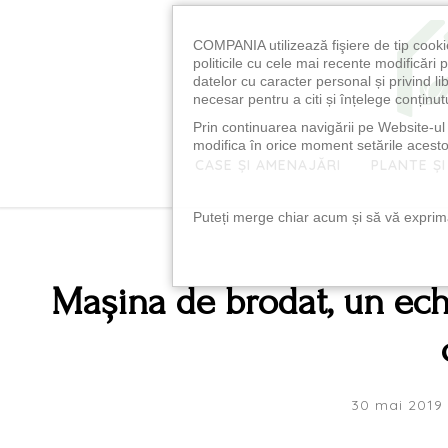
COMPANIA utilizează fişiere de tip cooki
politicile cu cele mai recente modificăr
datelor cu caracter personal și privind l
necesar pentru a citi și înțelege conținutu
Prin continuarea navigării pe Website-ul n
modifica în orice moment setările acestor
CASE ȘI AMENAJĂRI
PLANTE ȘI
Puteți merge chiar acum și să vă exprimaț
Mașina de brodat, un ech
30 mai 2019