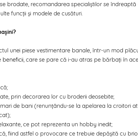
iese brodate, recomandarea specialiștilor se îndreaptă
te funcții și modele de cusături.
mașini?
tul unei piese vestimentare banale, într-un mod plăcu
 beneficii
, care se pare că i-au atras pe bărbați în ace
ică;
e, prin decorarea lor cu broderii deosebite;
ari de bani (renunțându-se la apelarea la croitori at
at);
i relaxante, ce pot reprezenta un hobby inedit;
că, fiind astfel o provocare ce trebuie depășită cu brio