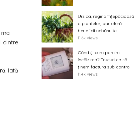
Urzica, regina înțepăcioasă
a plantelor, dar oferă
beneficii nebănuite
 mai
11.6k views
 dintre
Când și cum pornim
încălzirea? Trucuri ca să
ținem factura sub control
ră. Iată
11.4k views