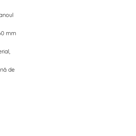
panoul
 360 mm
rial,
ină de