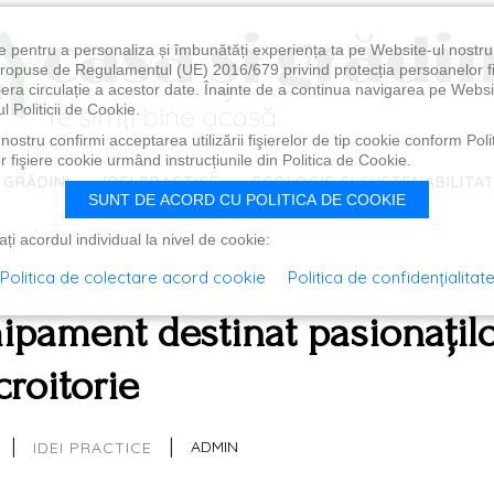
e pentru a personaliza și îmbunătăți experiența ta pe Website-ul nostr
i propuse de Regulamentul (UE) 2016/679 privind protecția persoanelor f
ibera circulație a acestor date. Înainte de a continua navigarea pe Websi
l Politicii de Cookie.
ostru confirmi acceptarea utilizării fişierelor de tip cookie conform Polit
 fişiere cookie urmând instrucțiunile din Politica de Cookie.
 GRĂDINI
IDEI PRACTICE
ECOLOGIE ȘI SUSTENABILITA
SUNT DE ACORD CU POLITICA DE COOKIE
i acordul individual la nivel de cookie:
Politica de colectare acord cookie
Politica de confidențialitat
ipament destinat pasionațil
croitorie
|
|
ADMIN
IDEI PRACTICE