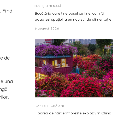
CASE ȘI AMENAJĂRI
. Fiind
Bucătăria care ține pasul cu tine: cum îți
l
adaptezi spațiul la un nou stil de alimentație
6 august 2026
ie de
fie una
ângă
ilor,
PLANTE ȘI GRĂDINI
Floarea de hârtie înflorește exploziv în China