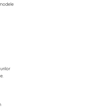
e modele
urilor
e.
m