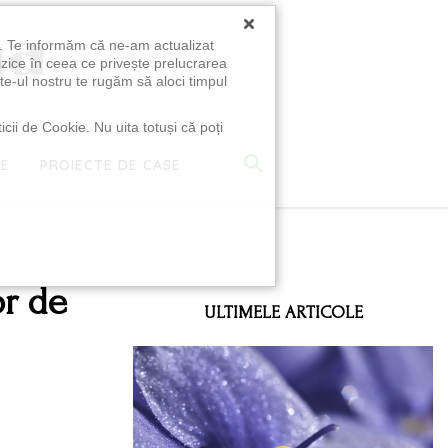
×
u. Te informăm că ne-am actualizat
izice în ceea ce privește prelucrarea
te-ul nostru te rugăm să aloci timpul
icii de Cookie. Nu uita totuși că poți
TE
PROIECTE DE CASE
e
or de
ULTIMELE ARTICOLE