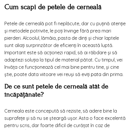
Cum scapi de petele de cerneală
Petele de cerneală pot fi neplăcute, dar cu puțină atenție
și metodele potrivite, le poți învinge fără prea mari
pierderi. Alcoolul, lămâia, pasta de dinți și chiar laptele
sunt aliați surprinzător de eficienți în această luptă.
Important este să acționezi rapid, să ai răbdare și să
adaptezi soluția la tipul de material pătat. Cu timpul, vei
învăța ce funcționează cel mai bine pentru tine, și cine
știe, poate data viitoare vei reuși să eviți
pata
din prima.
De ce sunt petele de cerneală atât de
încăpățânate?
Cerneala este concepută să reziste, să adere bine la
suprafețe și să nu se șteargă ușor. Asta o face excelentă
pentru scris, dar foarte dificil de curățat în caz de