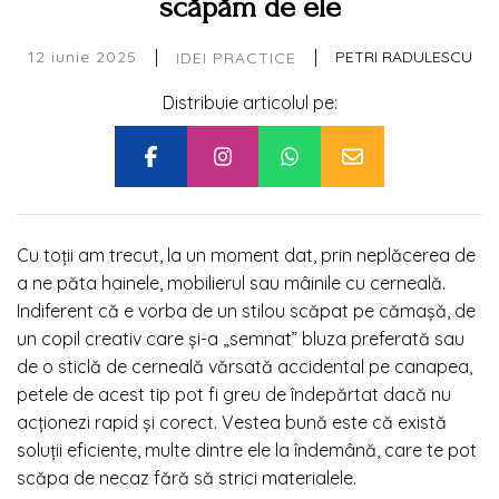
scăpăm de ele
|
|
12 iunie 2025
PETRI RADULESCU
IDEI PRACTICE
Distribuie articolul pe:
Cu toții am trecut, la un moment dat, prin neplăcerea de
a ne păta hainele, mobilierul sau mâinile cu cerneală.
Indiferent că e vorba de un stilou scăpat pe cămașă, de
un copil creativ care și-a „semnat” bluza preferată sau
de o sticlă de cerneală vărsată accidental pe canapea,
petele de acest tip pot fi greu de îndepărtat dacă nu
acționezi rapid și corect. Vestea bună este că există
soluții eficiente, multe dintre ele la îndemână, care te pot
scăpa de necaz fără să strici materialele.