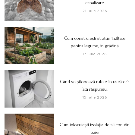
canalizare
21 iulie 2026
Cum construiești straturi înălțate
pentru legume, în grădină
17 iulie 2026
Când se șifonează rufele în uscător?
Iată răspunsul
15 iulie 2026
Cum înlocuiești izolația de silicon din
baie