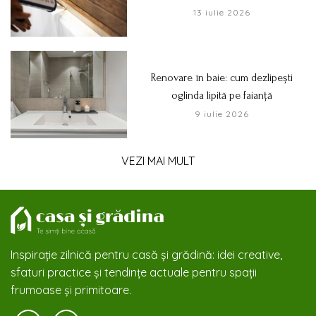
13 iulie 2026
Renovare în baie: cum dezlipești
oglinda lipită pe faianță
9 iulie 2026
VEZI MAI MULT
Inspirație zilnică pentru casă și grădină: idei creative,
sfaturi practice și tendințe actuale pentru spații
frumoase și primitoare.