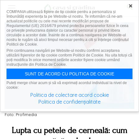
×
COMPANIA utilizează fişiere de tip cookie pentru a personaliza și
îmbunătăți experiența ta pe Website-ul nostru. Te informăm că ne-am
actualizat politicile cu cele mai recente modificări propuse de
Regulamentul (UE) 2016/679 privind protecția persoanelor fizice în ceea
ce privește prelucrarea datelor cu caracter personal și privind libera
circulație a acestor date. Înainte de a continua navigarea pe Website-ul
nostru te rugăm să aloci timpul necesar pentru a citi și înțelege conținutul
Politicii de Cookie.
Prin continuarea navigării pe Website-ul nostru confirmi acceptarea
utilizării fişierelor de tip cookie conform Politicii de Cookie. Nu uita totuși că
poți modifica în orice moment setările acestor fişiere cookie urmând
instrucțiunile din Politica de Cookie.
SUNT DE ACORD CU POLITICA DE COOKIE
Puteți merge chiar acum și să vă exprimați acordul individual la nivel de
cookie:
Politica de colectare acord cookie
Politica de confidențialitate
Foto: Profimedia
Lupta cu petele de cerneală: cum