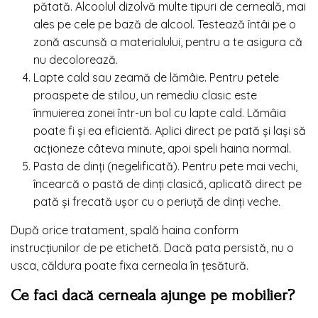
pătată. Alcoolul dizolvă multe tipuri de cerneală, mai
ales pe cele pe bază de alcool. Testează întâi pe o
zonă ascunsă a materialului, pentru a te asigura că
nu decolorează.
Lapte cald sau zeamă de lămâie. Pentru petele
proaspete de stilou, un remediu clasic este
înmuierea zonei într-un bol cu lapte cald. Lămâia
poate fi și ea eficientă. Aplici direct pe pată și lași să
acționeze câteva minute, apoi speli haina normal.
Pasta de dinți (negelificată). Pentru pete mai vechi,
încearcă o pastă de dinți clasică, aplicată direct pe
pată și frecată ușor cu o periuță de dinți veche.
După orice tratament, spală haina conform
instrucțiunilor de pe etichetă. Dacă pata persistă, nu o
usca, căldura poate fixa cerneala în țesătură.
Ce faci dacă cerneala ajunge pe mobilier?