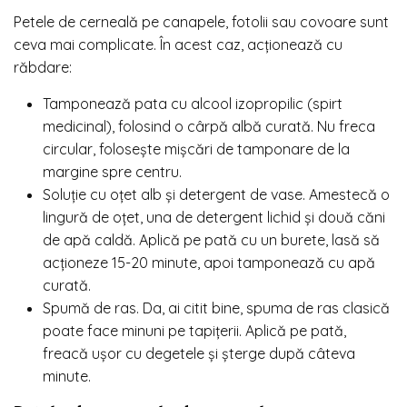
Petele de cerneală pe canapele, fotolii sau covoare sunt
ceva mai complicate. În acest caz, acționează cu
răbdare:
Tamponează pata cu alcool izopropilic (spirt
medicinal), folosind o cârpă albă curată. Nu freca
circular, folosește mișcări de tamponare de la
margine spre centru.
Soluție cu oțet alb și detergent de vase. Amestecă o
lingură de oțet, una de detergent lichid și două căni
de apă caldă. Aplică pe pată cu un burete, lasă să
acționeze 15-20 minute, apoi tamponează cu apă
curată.
Spumă de ras. Da, ai citit bine, spuma de ras clasică
poate face minuni pe tapițerii. Aplică pe pată,
freacă ușor cu degetele și șterge după câteva
minute.