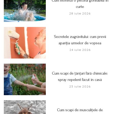
Cum montezi o piscină gonflabilă în
curte
28 iulie 2026
Secretele zugrăvitului: cum previi
apariția urmelor de vopsea
24 iulie 2026
Cum scapi de țânțari fără chimicale:
spray repelent făcut în casă
23 iulie 2026
Cum scapi de musculițele de