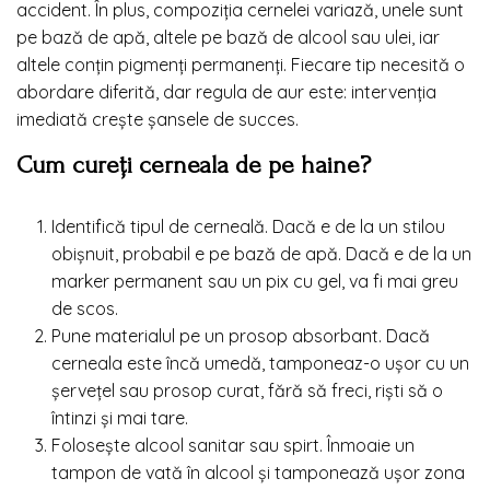
accident. În plus, compoziția cernelei variază, unele sunt
pe bază de apă, altele pe bază de alcool sau ulei, iar
altele conțin pigmenți permanenți. Fiecare tip necesită o
abordare diferită, dar regula de aur este: intervenția
imediată crește șansele de succes.
Cum cureți cerneala de pe haine?
Identifică tipul de cerneală. Dacă e de la un stilou
obișnuit, probabil e pe bază de apă. Dacă e de la un
marker permanent sau un pix cu gel, va fi mai greu
de scos.
Pune materialul pe un prosop absorbant. Dacă
cerneala este încă umedă, tamponeaz-o ușor cu un
șervețel sau prosop curat, fără să freci, riști să o
întinzi și mai tare.
Folosește alcool sanitar sau spirt. Înmoaie un
tampon de vată în alcool și tamponează ușor zona