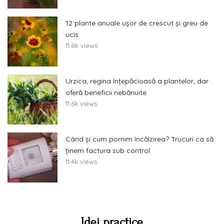
12 plante anuale ușor de crescut și greu de
ucis
11.8k views
Urzica, regina înțepăcioasă a plantelor, dar
oferă beneficii nebănuite
11.6k views
Când și cum pornim încălzirea? Trucuri ca să
ținem factura sub control
11.4k views
Idei practice