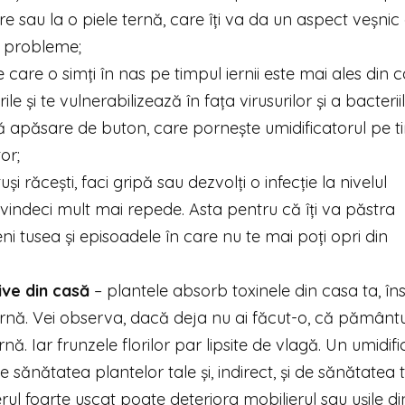
sau la o piele ternă, care îți va da un aspect veșnic 
e probleme;
 care o simți în nas pe timpul iernii este mai ales din 
le și te vulnerabilizează în fața virusurilor și a bacteriil
 apăsare de buton, care pornește umidificatorul pe t
or;
și răcești, faci gripă sau dezvolți o infecție la nivelul
e vindeci mult mai repede. Asta pentru că îți va păstra
 tusea și episoadele în care nu te mai poți opri din
ive din casă
– plantele absorb toxinele din casa ta, în
iarnă. Vei observa, dacă deja nu ai făcut-o, că pământu
. Iar frunzele florilor par lipsite de vlagă. Un umidifi
sănătatea plantelor tale și, indirect, și de sănătatea t
rul foarte uscat poate deteriora mobilierul sau ușile d