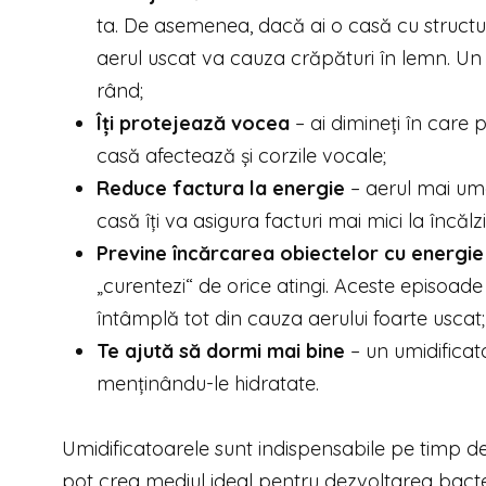
ta. De asemenea, dacă ai o casă cu structur
aerul uscat va cauza crăpături în lemn. Un u
rând;
Îți protejează vocea
– ai dimineți în care
casă afectează și corzile vocale;
Reduce factura la energie
– aerul mai ume
casă îți va asigura facturi mai mici la încălz
Previne încărcarea obiectelor cu energie
„curentezi“ de orice atingi. Aceste episoade
întâmplă tot din cauza aerului foarte uscat;
Te ajută să dormi mai bine
– un umidificato
menținându-le hidratate.
Umidificatoarele sunt indispensabile pe timp de i
pot crea mediul ideal pentru dezvoltarea bacteri