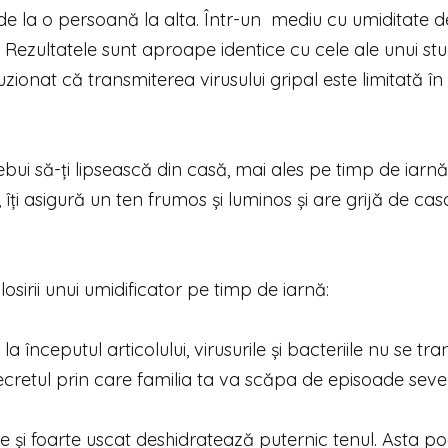
e, de la o persoană la alta. Într-un mediu cu umiditate 
 Rezultatele sunt aproape identice cu cele ale unui stu
zionat că transmiterea virusului gripal este limitată în 
ebui să-ți lipsească din casă, mai ales pe timp de iarnă
îți asigură un ten frumos și luminos și are grijă de casa
osirii unui umidificator pe timp de iarnă:
nceputul articolului, virusurile și bacteriile nu se tra
secretul prin care familia ta va scăpa de episoade sev
e și foarte uscat deshidratează puternic tenul. Asta p