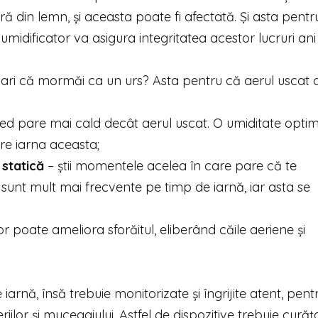
ă din lemn, și aceasta poate fi afectată. Și asta pentr
midificator va asigura integritatea acestor lucruri ani
 pari că mormăi ca un urs? Asta pentru că aerul uscat 
d pare mai cald decât aerul uscat. O umiditate optim
ire iarna aceasta;
 statică
– știi momentele acelea în care pare că te
 sunt mult mai frecvente pe timp de iarnă, iar asta se
r poate ameliora sforăitul, eliberând căile aeriene și
arnă, însă trebuie monitorizate și îngrijite atent, pent
ilor și mucegaiului. Astfel de dispozitive trebuie curăț