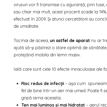
virusuri vor fi transmise cu siguranță, prin tus
sau chiar mai mult, acest procent scade la 14%.
efectuat în 2009. Și atunci cercetătorii au conclu
de umiditate.
Tocmai de aceea,
un astfel de aparat
nu ar tr
ajută să-și păstrezi o stare optimă de sănătate, 
protejând mobila din lemn masiv.
Iată care sunt cele 10 efecte miraculoase ale fol
Risc redus de infecții
– așa cum spuneam la î
fel de bine într-un aer mai umed. Poate fi 
gripă iarna aceasta;
Ten mai luminos și mai hidratat
– aerul rec