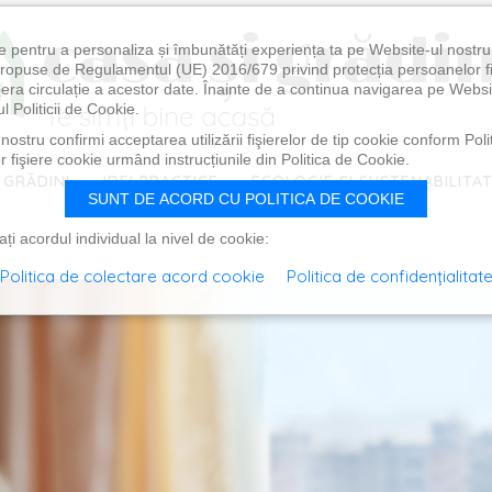
e pentru a personaliza și îmbunătăți experiența ta pe Website-ul nostr
i propuse de Regulamentul (UE) 2016/679 privind protecția persoanelor f
ibera circulație a acestor date. Înainte de a continua navigarea pe Websi
l Politicii de Cookie.
ostru confirmi acceptarea utilizării fişierelor de tip cookie conform Polit
 fişiere cookie urmând instrucțiunile din Politica de Cookie.
 GRĂDINI
IDEI PRACTICE
ECOLOGIE ȘI SUSTENABILITA
SUNT DE ACORD CU POLITICA DE COOKIE
i acordul individual la nivel de cookie:
Politica de colectare acord cookie
Politica de confidențialitat