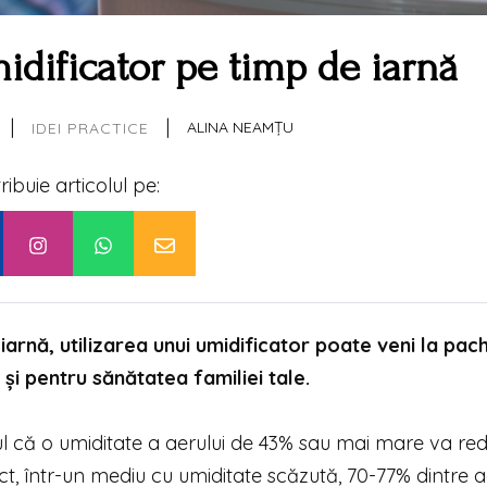
idificator pe timp de iarnă
|
|
ALINA NEAMȚU
IDEI PRACTICE
tribuie articolul pe:
arnă, utilizarea unui umidificator poate veni la pac
și pentru sănătatea familiei tale.
tul că o umiditate a aerului de 43% sau mai mare va re
act, într-un mediu cu umiditate scăzută, 70-77% dintre 