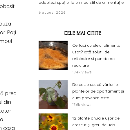
adaptezi spațiul la un nou stil de alimentație
obosit.
6 august 2026
cauza
or. Poți
CELE MAI CITITE
impul
Ce faci cu uleiul alimentar
uzat? Iată soluții de
refolosire și puncte de
reciclare
19.4k views
De ce se usucă vârfurile
plantelor de apartament și
să prea
cum prevenim asta
l din
17.6k views
cator
12 plante anuale ușor de
a.
crescut și greu de ucis
in casa