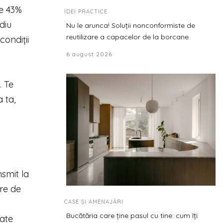
de 43%
IDEI PRACTICE
diu
Nu le arunca! Soluții nonconformiste de
reutilizare a capacelor de la borcane
condiții
6 august 2026
. Te
 ta,
nsmit la
ere de
CASE ȘI AMENAJĂRI
Bucătăria care ține pasul cu tine: cum îți
oate