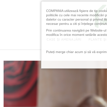
COMPANIA utilizează fişiere de tip cooki
politicile cu cele mai recente modificăr
datelor cu caracter personal și privind l
necesar pentru a citi și înțelege conținutu
Prin continuarea navigării pe Website-ul n
modifica în orice moment setările acestor
CASE ȘI AMENAJĂRI
PLANTE ȘI
Puteți merge chiar acum și să vă exprimaț