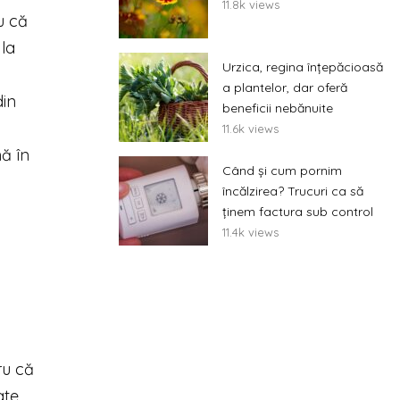
11.8k views
u că
 la
Urzica, regina înțepăcioasă
a plantelor, dar oferă
din
beneficii nebănuite
11.6k views
ă în
Când și cum pornim
încălzirea? Trucuri ca să
ținem factura sub control
11.4k views
ru că
ate