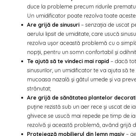
duce la probleme precum ridurile premature 
Un umidificator poate rezolva toate acest
Are grijă de sinusuri
– senzația de uscat pe
aerului lipsit de umiditate, care usucă sinusuri
rezolva ușor această problemă cu o simplă
nopții, pentru un somn confortabil și odihnit
Te ajută să te vindeci mai rapid
– dacă totu
sinusurilor, un umidificator te va ajuta să t
mucoasa nazală și gâtul umede și va preveni
strănutat;
Are grijă de sănătatea plantelor decorat
puține rezistă sub un aer rece și uscat de 
ghivece se usucă mai repede pe timp de iarnă
rezolvă și această problemă, având grijă de 
Protejează mobilierul din lemn masiv
– ae