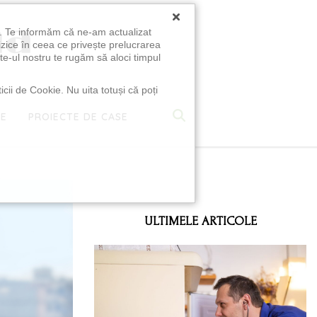
×
u. Te informăm că ne-am actualizat
izice în ceea ce privește prelucrarea
te-ul nostru te rugăm să aloci timpul
icii de Cookie. Nu uita totuși că poți
TE
PROIECTE DE CASE
e
ULTIMELE ARTICOLE