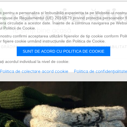
e pentru a personaliza și îmbunătăți experiența ta pe Website-ul nostr
i propuse de Regulamentul (UE) 2016/679 privind protecția persoanelor f
ibera circulație a acestor date. Înainte de a continua navigarea pe Websi
l Politicii de Cookie.
ostru confirmi acceptarea utilizării fişierelor de tip cookie conform Polit
 fişiere cookie urmând instrucțiunile din Politica de Cookie.
 GRĂDINI
IDEI PRACTICE
ECOLOGIE ȘI SUSTENABILITA
SUNT DE ACORD CU POLITICA DE COOKIE
i acordul individual la nivel de cookie:
Politica de colectare acord cookie
Politica de confidențialitat