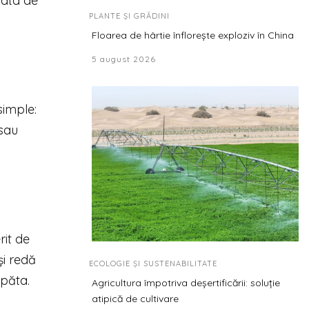
urata de
PLANTE ȘI GRĂDINI
Floarea de hârtie înflorește exploziv în China
5 august 2026
simple:
 sau
rit de
și redă
ECOLOGIE ȘI SUSTENABILITATE
spăta.
Agricultura împotriva deșertificării: soluție
atipică de cultivare