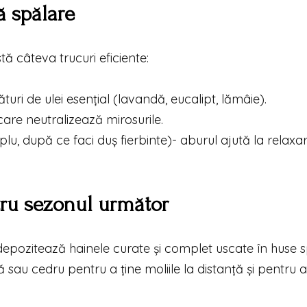
ă spălare
tă câteva trucuri eficiente:
turi de ulei esențial (lavandă, eucalipt, lămâie).
care neutralizează mirosurile.
lu, după ce faci duș fierbinte)- aburul ajută la relaxa
tru sezonul următor
, depozitează hainele curate și complet uscate în huse 
 sau cedru pentru a ține moliile la distanță și pentru 