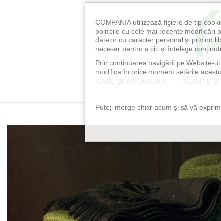
COMPANIA utilizează fişiere de tip cooki
politicile cu cele mai recente modificăr
datelor cu caracter personal și privind l
necesar pentru a citi și înțelege conținutu
Prin continuarea navigării pe Website-ul n
modifica în orice moment setările acestor
CASE ȘI AMENAJĂRI
PLANTE ȘI
Puteți merge chiar acum și să vă exprimaț