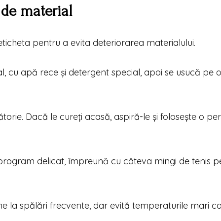
 de material
eticheta pentru a evita deteriorarea materialului.
, cu apă rece și detergent special, apoi se usucă pe 
ătorie. Dacă le cureți acasă, aspiră-le și folosește o per
 program delicat, împreună cu câteva mingi de tenis p
ine la spălări frecvente, dar evită temperaturile mari c