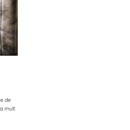
le de
va mult