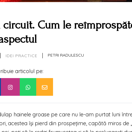
 circuit. Cum le reîmprospăt
aspectul
|
|
PETRI RADULESCU
IDEI PRACTICE
tribuie articolul pe:
ulap hainele groase pe care nu le-am purtat luni între
ri, acestea își pierd din prospețime, capătă miros de „