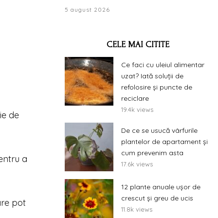
5 august 2026
CELE MAI CITITE
Ce faci cu uleiul alimentar
o
uzat? Iată soluții de
refolosire și puncte de
reciclare
19.4k views
ie de
De ce se usucă vârfurile
plantelor de apartament și
cum prevenim asta
entru a
17.6k views
12 plante anuale ușor de
crescut și greu de ucis
are pot
11.8k views