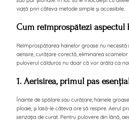
sau par șifonate. În loc să le înlocuiești cu alte
viață prin câteva metode simple și accesibile.
Cum reîmprospătezi aspectul 
Reîmprospătarea hainelor groase nu necesită inv
aerisire, curățare corectă, eliminarea scamelor 
puloverul călduros nu doar că vor arăta ca noi, 
1. Aerisirea, primul pas esenția
Înainte de spălare sau curățare, hainele groase 
ploaie, și lasă-le câteva ore să respire. Aerul 
senzația de curat. Pentru pulovere din lână, aer