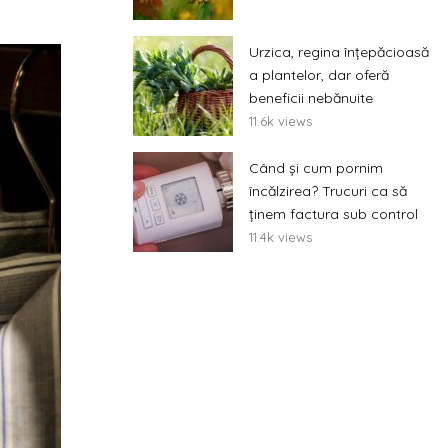
Urzica, regina înțepăcioasă
a plantelor, dar oferă
beneficii nebănuite
11.6k views
Când și cum pornim
încălzirea? Trucuri ca să
ținem factura sub control
11.4k views