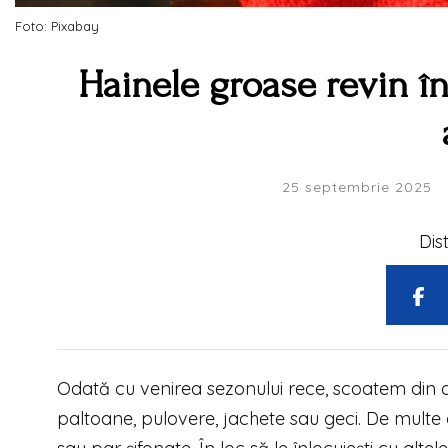
Foto: Pixabay
Hainele groase revin în
25 septembrie 2025
Dis
Odată cu venirea sezonului rece, scoatem din d
paltoane, pulovere, jachete sau geci. De multe o