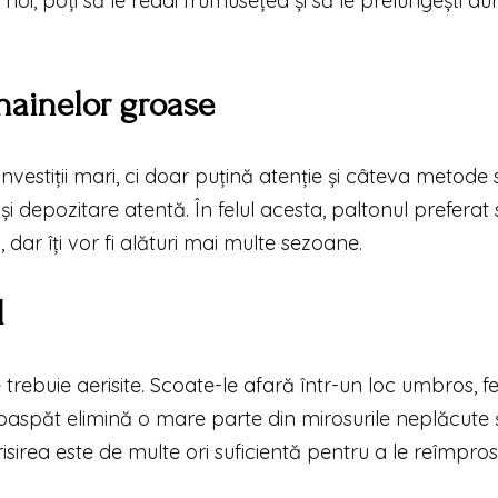
le noi, poți să le redai frumusețea și să le prelungești d
hainelor groase
estiții mari, ci doar puțină atenție și câteva metode 
și depozitare atentă. În felul acesta, paltonul preferat
dar îți vor fi alături mai multe sezoane.
l
trebuie aerisite. Scoate-le afară într-un loc umbros, fe
proaspăt elimină o mare parte din mirosurile neplăcute 
isirea este de multe ori suficientă pentru a le reîmpro