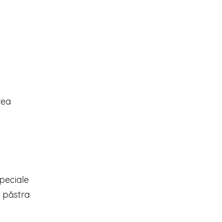
rea
speciale
a păstra