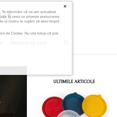
×
u. Te informăm că ne-am actualizat
izice în ceea ce privește prelucrarea
te-ul nostru te rugăm să aloci timpul
icii de Cookie. Nu uita totuși că poți
TE
PROIECTE DE CASE
e
ULTIMELE ARTICOLE