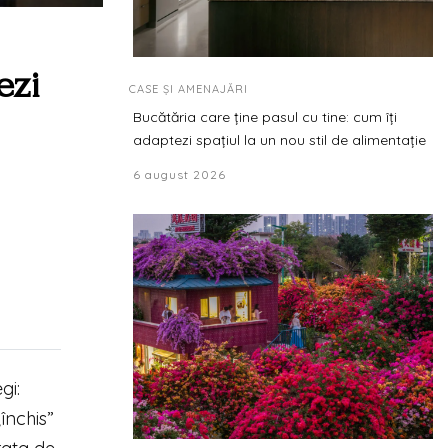
ezi
CASE ȘI AMENAJĂRI
Bucătăria care ține pasul cu tine: cum îți
adaptezi spațiul la un nou stil de alimentație
6 august 2026
gi:
închis”