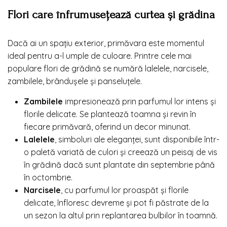
Flori care înfrumusețează curtea și grădina
Dacă ai un spațiu exterior, primăvara este momentul
ideal pentru a-l umple de culoare. Printre cele mai
populare flori de grădină se numără lalelele, narcisele,
zambilele, brândușele și panseluțele.
Zambilele
impresionează prin parfumul lor intens și
florile delicate. Se plantează toamna și revin în
fiecare primăvară, oferind un decor minunat.
Lalelele
, simboluri ale eleganței, sunt disponibile într-
o paletă variată de culori și creează un peisaj de vis
în grădină dacă sunt plantate din septembrie până
în octombrie.
Narcisele
, cu parfumul lor proaspăt și florile
delicate, înfloresc devreme și pot fi păstrate de la
un sezon la altul prin replantarea bulbilor în toamnă.