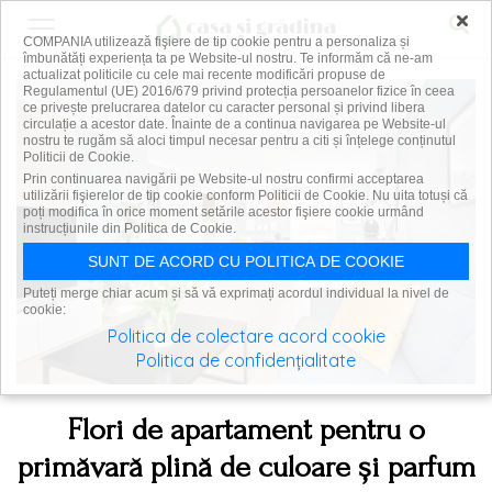
×
COMPANIA utilizează fişiere de tip cookie pentru a personaliza și
îmbunătăți experiența ta pe Website-ul nostru. Te informăm că ne-am
actualizat politicile cu cele mai recente modificări propuse de
Regulamentul (UE) 2016/679 privind protecția persoanelor fizice în ceea
ce privește prelucrarea datelor cu caracter personal și privind libera
circulație a acestor date. Înainte de a continua navigarea pe Website-ul
nostru te rugăm să aloci timpul necesar pentru a citi și înțelege conținutul
Politicii de Cookie.
Prin continuarea navigării pe Website-ul nostru confirmi acceptarea
utilizării fişierelor de tip cookie conform Politicii de Cookie. Nu uita totuși că
poți modifica în orice moment setările acestor fişiere cookie urmând
instrucțiunile din Politica de Cookie.
SUNT DE ACORD CU POLITICA DE COOKIE
Puteți merge chiar acum și să vă exprimați acordul individual la nivel de
cookie:
Politica de colectare acord cookie
Politica de confidențialitate
Flori de apartament pentru o
primăvară plină de culoare și parfum