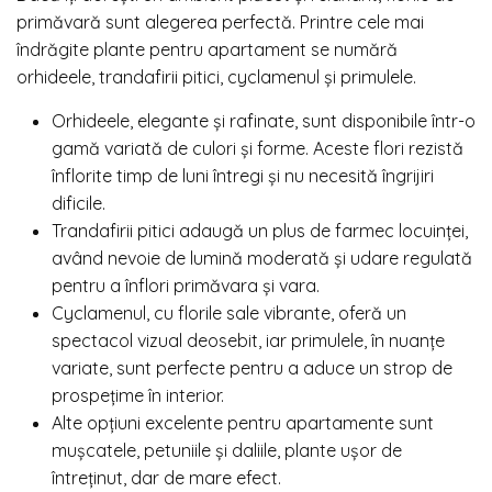
primăvară sunt alegerea perfectă. Printre cele mai
îndrăgite plante pentru apartament se numără
orhideele, trandafirii pitici, cyclamenul și primulele.
Orhideele, elegante și rafinate, sunt disponibile într-o
gamă variată de culori și forme. Aceste flori rezistă
înflorite timp de luni întregi și nu necesită îngrijiri
dificile.
Trandafirii pitici adaugă un plus de farmec locuinței,
având nevoie de lumină moderată și udare regulată
pentru a înflori primăvara și vara.
Cyclamenul, cu florile sale vibrante, oferă un
spectacol vizual deosebit, iar primulele, în nuanțe
variate, sunt perfecte pentru a aduce un strop de
prospețime în interior.
Alte opțiuni excelente pentru apartamente sunt
mușcatele, petuniile și daliile, plante ușor de
întreținut, dar de mare efect.