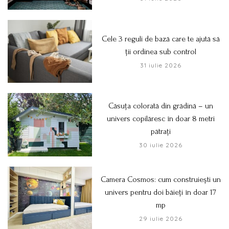
Cele 3 reguli de bază care te ajută să
ții ordinea sub control
31 iulie 2026
Căsuța colorată din grădină – un
univers copilăresc în doar 8 metri
pătrați
30 iulie 2026
Camera Cosmos: cum construiești un
univers pentru doi băieți în doar 17
mp
29 iulie 2026