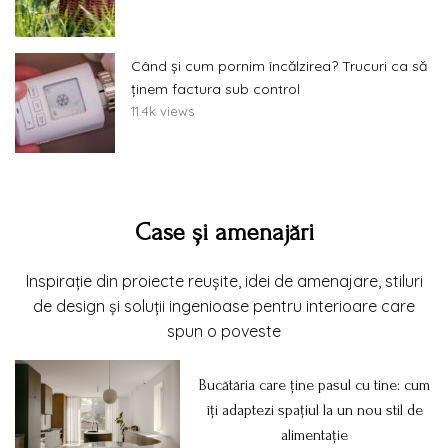
Când și cum pornim încălzirea? Trucuri ca să
ținem factura sub control
11.4k views
Case și amenajări
Inspirație din proiecte reușite, idei de amenajare, stiluri
de design și soluții ingenioase pentru interioare care
spun o poveste
Bucătăria care ține pasul cu tine: cum
îți adaptezi spațiul la un nou stil de
alimentație