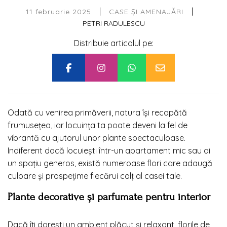
|
|
11 februarie 2025
CASE ȘI AMENAJĂRI
PETRI RADULESCU
Distribuie articolul pe:
Odată cu venirea primăverii, natura își recapătă
frumusețea, iar locuința ta poate deveni la fel de
vibrantă cu ajutorul unor plante spectaculoase.
Indiferent dacă locuiești într-un apartament mic sau ai
un spațiu generos, există numeroase flori care adaugă
culoare și prospețime fiecărui colț al casei tale.
Plante decorative și parfumate pentru interior
Dacă îți dorești un ambient plăcut și relaxant, florile de