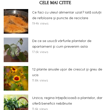
CELE MAI CITITE
Ce faci cu uleiul alimentar uzat? Iată soluții
de refolosire și puncte de reciclare
19.4k views
De ce se usucă vârfurile plantelor de
apartament și cum prevenim asta
17.6k views
12 plante anuale ușor de crescut și greu de
ucis
11.8k views
Urzica, regina înțepăcioasă a plantelor, dar
oferă beneficii nebănuite
11.6k views